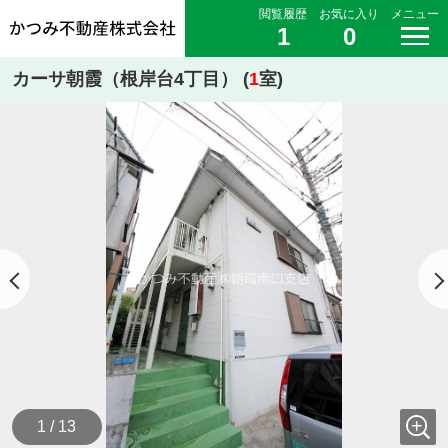
閲覧履歴
お気に入り
メニュー
1
0
カーサ朝霞（根岸台4丁目） (
1
室)
1 / 13