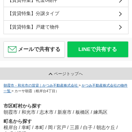
【賃貸特集】礼金0物件
【賃貸特集】分譲タイプ
【賃貸特集】戸建て物件
メールで共有する
LINEで共有する
ページトップへ
朝霞市・和光市の賃貸｜かつみ不動産株式会社
>
かつみ不動産株式会社の物件
一覧
>
カーサ朝霞（根岸台4丁目）
市区町村から探す
朝霞市
/
和光市
/
志木市
/
新座市
/
板橋区
/
練馬区
町名から探す
根岸台
/
幸町
/
本町
/
岡
/
宮戸
/
三原
/
白子
/
朝志ケ丘
/