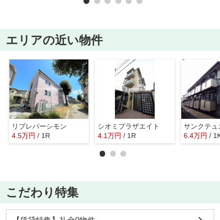
エリアの近い物件
リブレパーシモン
シオミプラザエイト
4.5
万
円
/ 1R
4.1
万
円
/ 1R
6.4
万
円
/ 1
こだわり特集