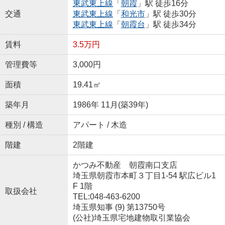
東武東上線
「
朝霞
」駅 徒歩16分
交通
東武東上線
「
和光市
」駅 徒歩30分
東武東上線
「
朝霞台
」駅 徒歩34分
賃料
3.5万円
管理費等
3,000円
面積
19.41㎡
築年月
1986年 11月(築39年)
種別 / 構造
アパート / 木造
階建
2階建
かつみ不動産 朝霞南口支店
埼玉県朝霞市本町３丁目1-54 駅広ビル1
F 1階
取扱会社
TEL:048-463-6200
埼玉県知事 (9) 第13750号
(公社)埼玉県宅地建物取引業協会