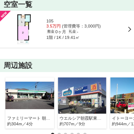
空室一覧
105
3.5万円
(管理費等：3,000円)
0ヶ月
-
敷金
礼金
1階
19.41㎡
1K
周辺施設
ファミリーマート 朝霞根岸台四丁目店
ウエルシア朝霞駅東口店
約304m／4分
約707m／9分
約944m／1