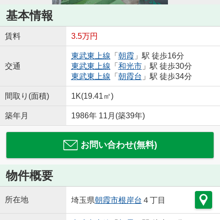
基本情報
賃料
3.5万円
東武東上線
「
朝霞
」駅 徒歩16分
交通
東武東上線
「
和光市
」駅 徒歩30分
東武東上線
「
朝霞台
」駅 徒歩34分
間取り(面積)
1K(19.41㎡)
築年月
1986年 11月(築39年)
お問い合わせ(無料)
物件概要
所在地
埼玉県
朝霞市
根岸台
４丁目