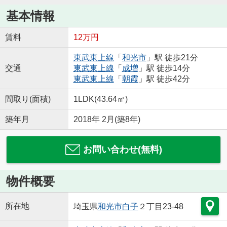
基本情報
賃料
12万円
東武東上線
「
和光市
」駅 徒歩21分
交通
東武東上線
「
成増
」駅 徒歩14分
東武東上線
「
朝霞
」駅 徒歩42分
間取り(面積)
1LDK(43.64㎡)
築年月
2018年 2月(築8年)
お問い合わせ(無料)
物件概要
所在地
埼玉県
和光市
白子
２丁目23-48