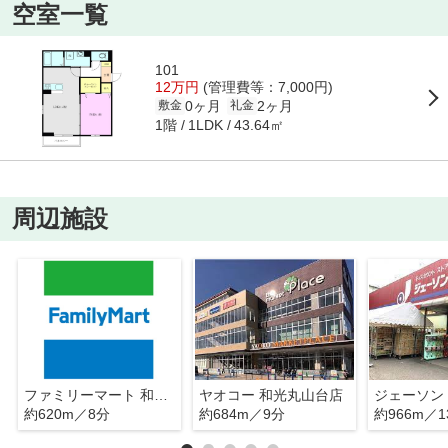
空室一覧
101
12万円
(管理費等：7,000円)
0ヶ月
2ヶ月
敷金
礼金
1階
43.64㎡
1LDK
周辺施設
ファミリーマート 和光諏訪店
ヤオコー 和光丸山台店
ジェーソン
約620m／8分
約684m／9分
約966m／1