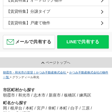
【賃貸特集】オートロック物件
【賃貸特集】分譲タイプ
【賃貸特集】戸建て物件
メールで共有する
LINEで共有する
ページトップへ
朝霞市・和光市の賃貸｜かつみ不動産株式会社
>
かつみ不動産株式会社の物件
一覧
>
グランディール和光
市区町村から探す
朝霞市
/
和光市
/
志木市
/
新座市
/
板橋区
/
練馬区
町名から探す
岡
/
根岸台
/
本町
/
宮戸
/
幸町
/
本町
/
白子
/
三原
/