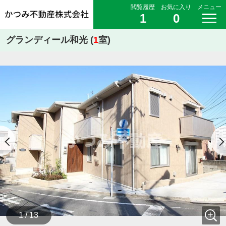
閲覧履歴
お気に入り
メニュー
1
0
グランディール和光 (
1
室)
1 / 13