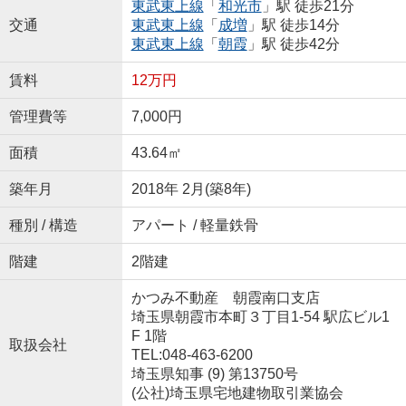
東武東上線
「
和光市
」駅 徒歩21分
交通
東武東上線
「
成増
」駅 徒歩14分
東武東上線
「
朝霞
」駅 徒歩42分
賃料
12万円
管理費等
7,000円
面積
43.64㎡
築年月
2018年 2月(築8年)
種別 / 構造
アパート / 軽量鉄骨
階建
2階建
かつみ不動産 朝霞南口支店
埼玉県朝霞市本町３丁目1-54 駅広ビル1
F 1階
取扱会社
TEL:048-463-6200
埼玉県知事 (9) 第13750号
(公社)埼玉県宅地建物取引業協会