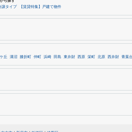
から探す
分譲タイプ
【賃貸特集】戸建て物件
ケ丘
溝沼
膝折町
仲町
浜崎
田島
東弁財
西原
栄町
北原
西弁財
青葉