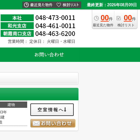
最終更新：2026年08月09日
00
00
件
件
最近見た物件
検討リスト
営業時間：
定休日： 火曜日・水曜日
建物
空室情報へ
33年
階建
造