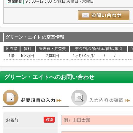
9：30～17：00 定休日:火曜日・水曜日
グリーン・エイト
の空室情報
所在階
賃料
管理費・共益費
敷金/礼金/保証金/償却/敷引
1階
5.3万円
2,000円
/
/
/
/
1ヶ月
0ヶ月
-
-
-
グリーン・エイト
へのお問い合わせ
お名前
必須