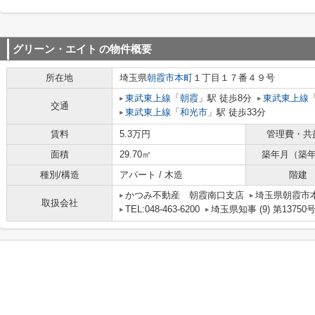
グリーン・エイト
の物件概要
所在地
埼玉県
朝霞市
本町
１丁目１７番４９号
東武東上線
「
朝霞
」駅 徒歩8分
東武東上線
交通
東武東上線
「
和光市
」駅 徒歩33分
賃料
5.3万円
管理費・共
面積
29.70㎡
築年月（築
種別/構造
アパート / 木造
階建
かつみ不動産 朝霞南口支店
埼玉県朝霞市本町
取扱会社
TEL:048-463-6200
埼玉県知事 (9) 第13750