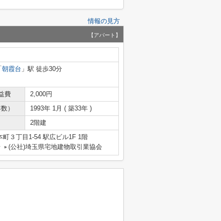
情報の見方
【アパート】
「
朝霞台
」駅 徒歩30分
益費
2,000円
年数）
1993年 1月 ( 築33年 )
2階建
３丁目1-54 駅広ビル1F 1階
号
(公社)埼玉県宅地建物取引業協会