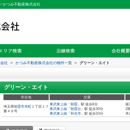
／かつみ不動産株式会社
式会社
>
かつみ不動産株式会社の物件一覧
>
グリーン・エイト
グリーン・エイト
所在地
交通
東武東上線
「
朝霞
」駅 徒歩8分
築
埼玉県
朝霞市
本町
１丁目１７
東武東上線
「
朝霞台
」駅 徒歩30分
2
番４９号
東武東上線
「
和光市
」駅 徒歩33分
木