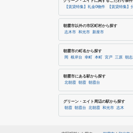
グリーン・エイトに関するこだわり条件
【賃貸特集】礼金0物件
【賃貸特集】
朝霞市以外の市区町村から探す
志木市
和光市
新座市
朝霞市の町名から探す
岡
根岸台
幸町
本町
宮戸
三原
朝志
朝霞市にある駅から探す
北朝霞
朝霞
朝霞台
グリーン・エイト周辺の駅から探す
朝霞
朝霞台
北朝霞
和光市
志木