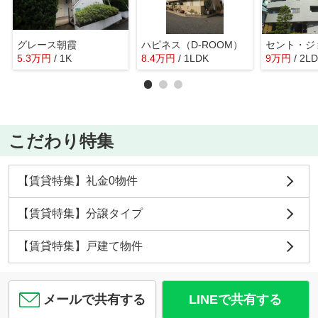
グレース朝霞
ハピネス（D-ROOM）
5.3
万
円
/ 1K
8.4
万
円
/ 1LDK
9
万
円
/ 2L
こだわり特集
【賃貸特集】礼金0物件
【賃貸特集】分譲タイプ
【賃貸特集】戸建て物件
メールで共有する
LINEで共有する