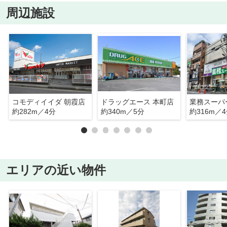
周辺施設
コモディイイダ 朝霞店
ドラッグエース 本町店
業務スーパ
約282m／4分
約340m／5分
約316m／
エリアの近い物件