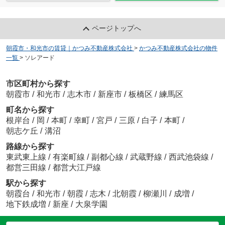
ページトップへ
朝霞市・和光市の賃貸｜かつみ不動産株式会社
>
かつみ不動産株式会社の物件
一覧
>
ソレアード
市区町村から探す
朝霞市
/
和光市
/
志木市
/
新座市
/
板橋区
/
練馬区
町名から探す
根岸台
/
岡
/
本町
/
幸町
/
宮戸
/
三原
/
白子
/
本町
/
朝志ケ丘
/
溝沼
路線から探す
東武東上線
/
有楽町線
/
副都心線
/
武蔵野線
/
西武池袋線
/
都営三田線
/
都営大江戸線
駅から探す
朝霞台
/
和光市
/
朝霞
/
志木
/
北朝霞
/
柳瀬川
/
成増
/
地下鉄成増
/
新座
/
大泉学園