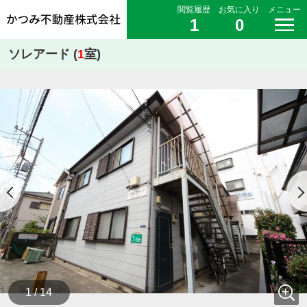
閲覧履歴
お気に入り
メニュー
1
0
ソレアード (
1
室)
1 / 14