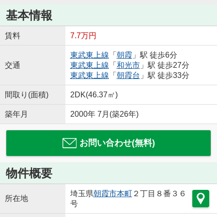
基本情報
賃料
7.7万円
東武東上線
「
朝霞
」駅 徒歩6分
交通
東武東上線
「
和光市
」駅 徒歩27分
東武東上線
「
朝霞台
」駅 徒歩33分
間取り(面積)
2DK(46.37㎡)
築年月
2000年 7月(築26年)
お問い合わせ(無料)
物件概要
埼玉県
朝霞市
本町
２丁目８番３６
所在地
号