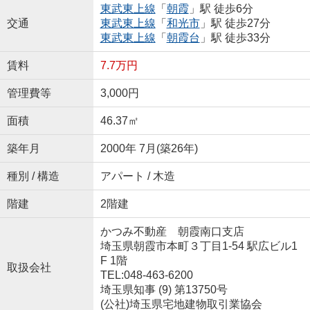
東武東上線
「
朝霞
」駅 徒歩6分
交通
東武東上線
「
和光市
」駅 徒歩27分
東武東上線
「
朝霞台
」駅 徒歩33分
賃料
7.7万円
管理費等
3,000円
面積
46.37㎡
築年月
2000年 7月(築26年)
種別 / 構造
アパート / 木造
階建
2階建
かつみ不動産 朝霞南口支店
埼玉県朝霞市本町３丁目1-54 駅広ビル1
F 1階
取扱会社
TEL:048-463-6200
埼玉県知事 (9) 第13750号
(公社)埼玉県宅地建物取引業協会