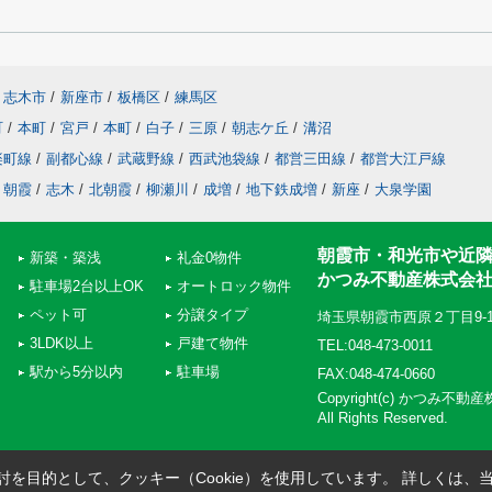
志木市
/
新座市
/
板橋区
/
練馬区
町
/
本町
/
宮戸
/
本町
/
白子
/
三原
/
朝志ケ丘
/
溝沼
楽町線
/
副都心線
/
武蔵野線
/
西武池袋線
/
都営三田線
/
都営大江戸線
朝霞
/
志木
/
北朝霞
/
柳瀬川
/
成増
/
地下鉄成増
/
新座
/
大泉学園
朝霞市・和光市や近
新築・築浅
礼金0物件
かつみ不動産株式会
駐車場2台以上OK
オートロック物件
ペット可
分譲タイプ
埼玉県朝霞市西原２丁目9-
3LDK以上
戸建て物件
TEL:048-473-0011
駅から5分以内
駐車場
FAX:048-474-0660
Copyright(c) かつみ不
All Rights Reserved.
を目的として、クッキー（Cookie）を使用しています。
詳しくは、