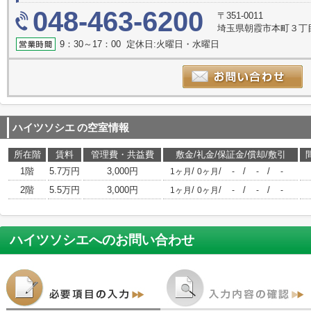
048-463-6200
〒351-0011
埼玉県朝霞市本町３丁目1
9：30～17：00 定休日:火曜日・水曜日
ハイツソシエ
の空室情報
所在階
賃料
管理費・共益費
敷金/礼金/保証金/償却/敷引
1階
5.7万円
3,000円
/
/
/
/
1ヶ月
0ヶ月
-
-
-
2階
5.5万円
3,000円
/
/
/
/
1ヶ月
0ヶ月
-
-
-
ハイツソシエ
へのお問い合わせ