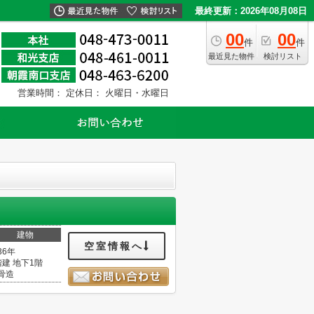
最終更新：2026年08月08日
00
00
件
件
最近見た物件
検討リスト
営業時間：
定休日： 火曜日・水曜日
建物
空室情報へ
36年
階建 地下1階
骨造