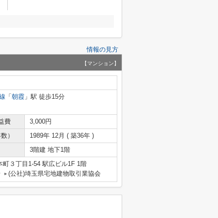
情報の見方
【マンション】
線
「
朝霞
」駅 徒歩15分
益費
3,000円
年数）
1989年 12月 ( 築36年 )
3階建 地下1階
３丁目1-54 駅広ビル1F 1階
号
(公社)埼玉県宅地建物取引業協会