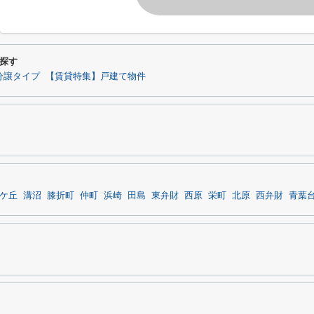
探す
分譲タイプ
【賃貸特集】戸建て物件
ケ丘
溝沼
膝折町
仲町
浜崎
田島
東弁財
西原
栄町
北原
西弁財
青葉