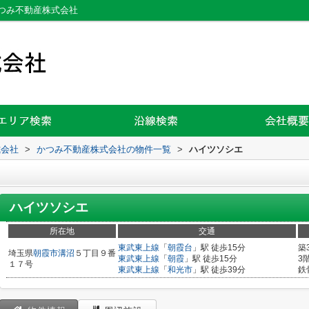
つみ不動産株式会社
式会社
>
かつみ不動産株式会社の物件一覧
>
ハイツソシエ
ハイツソシエ
所在地
交通
東武東上線
「
朝霞台
」駅 徒歩15分
築
埼玉県
朝霞市
溝沼
５丁目９番
東武東上線
「
朝霞
」駅 徒歩15分
3
１７号
東武東上線
「
和光市
」駅 徒歩39分
鉄