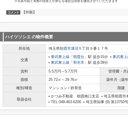
※写真や図と実際の現状とが異なる場合は現状を優先させていただきます
【外観】
コメント
ハイツソシエ
の物件概要
所在地
埼玉県
朝霞市
溝沼
５丁目９番１７号
東武東上線
「
朝霞台
」駅 徒歩15分
東武東上
交通
東武東上線
「
和光市
」駅 徒歩39分
賃料
5.5万円～5.7万円
管理費・共
面積
25.72㎡～29.76㎡
築年月（築
種別/構造
マンション / 鉄骨造
階建
かつみ不動産 朝霞南口支店
埼玉県朝霞市本町
取扱会社
TEL:048-463-6200
埼玉県知事 (9) 第13750