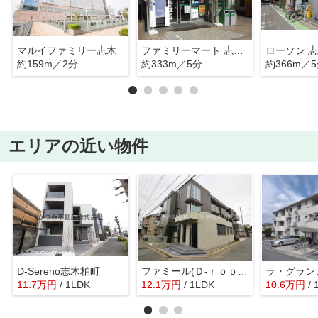
マルイファミリー志木
ファミリーマート 志木駅南口店
約159m／2分
約333m／5分
約366m／
エリアの近い物件
D-Sereno志木柏町
ファミール(Ｄ-ｒｏｏｍ)
11.7
万
円
/ 1LDK
12.1
万
円
/ 1LDK
10.6
万
円
/