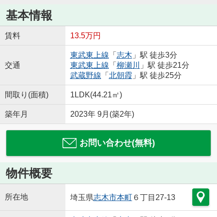
基本情報
賃料
13.5万円
東武東上線
「
志木
」駅 徒歩3分
交通
東武東上線
「
柳瀬川
」駅 徒歩21分
武蔵野線
「
北朝霞
」駅 徒歩25分
間取り(面積)
1LDK(44.21㎡)
築年月
2023年 9月(築2年)
お問い合わせ(無料)
物件概要
所在地
埼玉県
志木市
本町
６丁目27-13