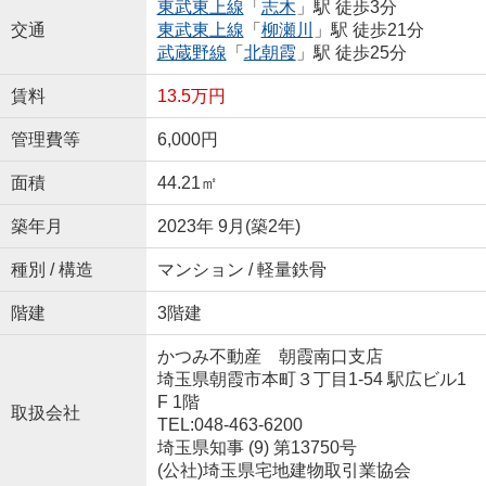
東武東上線
「
志木
」駅 徒歩3分
交通
東武東上線
「
柳瀬川
」駅 徒歩21分
武蔵野線
「
北朝霞
」駅 徒歩25分
賃料
13.5万円
管理費等
6,000円
面積
44.21㎡
築年月
2023年 9月(築2年)
種別 / 構造
マンション / 軽量鉄骨
階建
3階建
かつみ不動産 朝霞南口支店
埼玉県朝霞市本町３丁目1-54 駅広ビル1
F 1階
取扱会社
TEL:048-463-6200
埼玉県知事 (9) 第13750号
(公社)埼玉県宅地建物取引業協会