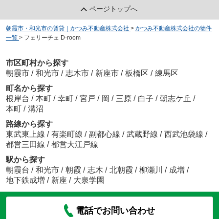
ページトップへ
朝霞市・和光市の賃貸｜かつみ不動産株式会社
>
かつみ不動産株式会社の物件
一覧
>
フェリーチェ D-room
市区町村から探す
朝霞市
/
和光市
/
志木市
/
新座市
/
板橋区
/
練馬区
町名から探す
根岸台
/
本町
/
幸町
/
宮戸
/
岡
/
三原
/
白子
/
朝志ケ丘
/
本町
/
溝沼
路線から探す
東武東上線
/
有楽町線
/
副都心線
/
武蔵野線
/
西武池袋線
/
都営三田線
/
都営大江戸線
駅から探す
朝霞台
/
和光市
/
朝霞
/
志木
/
北朝霞
/
柳瀬川
/
成増
/
地下鉄成増
/
新座
/
大泉学園
電話でお問い合わせ