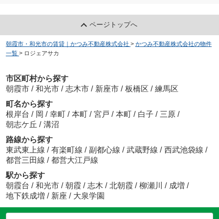
ページトップへ
朝霞市・和光市の賃貸｜かつみ不動産株式会社
>
かつみ不動産株式会社の物件
一覧
>
ロジェアサカ
市区町村から探す
朝霞市
/
和光市
/
志木市
/
新座市
/
板橋区
/
練馬区
町名から探す
根岸台
/
岡
/
幸町
/
本町
/
宮戸
/
本町
/
白子
/
三原
/
朝志ケ丘
/
溝沼
路線から探す
東武東上線
/
有楽町線
/
副都心線
/
武蔵野線
/
西武池袋線
/
都営三田線
/
都営大江戸線
駅から探す
朝霞台
/
和光市
/
朝霞
/
志木
/
北朝霞
/
柳瀬川
/
成増
/
地下鉄成増
/
新座
/
大泉学園