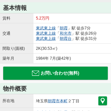
基本情報
賃料
5.2万円
東武東上線
「
朝霞
」駅 徒歩7分
交通
東武東上線
「
和光市
」駅 徒歩26分
東武東上線
「
朝霞台
」駅 徒歩31分
間取り(面積)
2K(30.53㎡)
築年月
1984年 7月(築42年)
お問い合わせ(無料)
物件概要
所在地
埼玉県
朝霞市
本町
２丁目