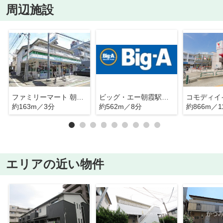
周辺施設
ファミリーマート 朝霞本町二丁目店
ビッグ・エー朝霞駅東口店
約163m／3分
約562m／8分
約866m／1
エリアの近い物件