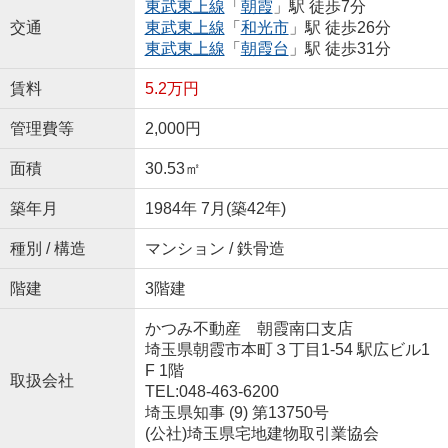
東武東上線
「
朝霞
」駅 徒歩7分
交通
東武東上線
「
和光市
」駅 徒歩26分
東武東上線
「
朝霞台
」駅 徒歩31分
賃料
5.2万円
管理費等
2,000円
面積
30.53㎡
築年月
1984年 7月(築42年)
種別 / 構造
マンション / 鉄骨造
階建
3階建
かつみ不動産 朝霞南口支店
埼玉県朝霞市本町３丁目1-54 駅広ビル1
F 1階
取扱会社
TEL:048-463-6200
埼玉県知事 (9) 第13750号
(公社)埼玉県宅地建物取引業協会