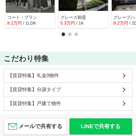
コート・ブラン
グレース朝霞
グレープハ
8.2
万
円
/ 1LDK
5.3
万
円
/ 1K
8.2
万
円
/ 2
こだわり特集
【賃貸特集】礼金0物件
【賃貸特集】分譲タイプ
【賃貸特集】戸建て物件
メールで共有する
LINEで共有する