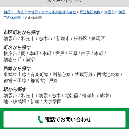
ページトップへ
朝霞市・和光市の賃貸｜かつみ不動産株式会社
>
周辺施設案内
>
朝霞市
>
朝霞
市の保育園
>
大山保育園
市区町村から探す
朝霞市
/
和光市
/
志木市
/
新座市
/
板橋区
/
練馬区
町名から探す
根岸台
/
岡
/
幸町
/
本町
/
宮戸
/
三原
/
白子
/
本町
/
朝志ケ丘
/
溝沼
路線から探す
東武東上線
/
有楽町線
/
副都心線
/
武蔵野線
/
西武池袋線
/
都営三田線
/
都営大江戸線
駅から探す
朝霞台
/
和光市
/
朝霞
/
志木
/
北朝霞
/
柳瀬川
/
成増
/
地下鉄成増
/
新座
/
大泉学園
電話でお問い合わせ