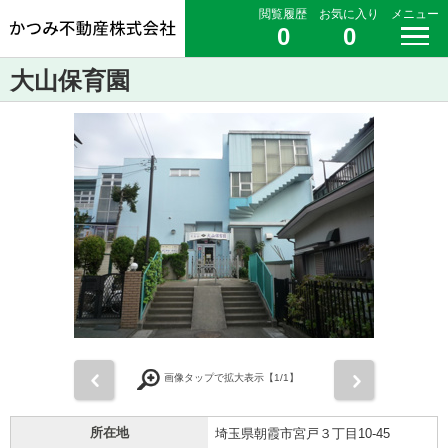
閲覧履歴
お気に入り
メニュー
0
0
大山保育園
前
次
画像タップで拡大表示【
1
/1】
所在地
埼玉県朝霞市宮戸３丁目10-45