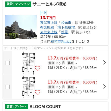
サニーヒルズ和光
賃貸 | マンション
礼0
13.7
万円
東武東上線
「
和光市
」駅 徒歩12分
有楽町線
「
地下鉄成増
」駅 徒歩17分
東武東上線
「
朝霞
」駅 徒歩30分
築27年 / 68.93㎡
埼玉県
和光市
丸山台
３丁目14-3
オートロック付きＲＣ造マンション♪♪宅配ＢＯＸあります♪
13.7
万
円
(管理費等：6,500円 )
2ヶ月
敷金
礼金
-
1階 / 2LDK＋1S(納戸) / 68.93㎡
13.7
万
円
(管理費等：6,500円 )
2ヶ月
敷金
礼金
-
1階 / 2LDK＋1S(納戸) / 68.93㎡
BLOOM COURT
賃貸 | アパート