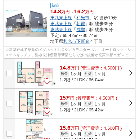
新築
14.8
16.2
万円～
万円
東武東上線
「
和光市
」駅 徒歩19分
東武東上線
「
朝霞
」駅 徒歩39分
東武東上線
「
成増
」駅 徒歩25分
予定 / 65.42㎡～80.74㎡
埼玉県
和光市
下新倉
４丁目
☆新築戸建て感覚のメゾネット2LDK☆TVモニターホン、オートロック、シ
ステムキッチン、温水洗浄便座等新築ならではの設備が充実☆都市ガスで経
済的♪インターネット無料です☆
14.8
万
円
(管理費等：4,500円 )
1ヶ月
1ヶ月
敷金
礼金
1-2階 / 2LDK / 66.04㎡
15
万
円
(管理費等：4,500円 )
1ヶ月
1ヶ月
敷金
礼金
1-2階 / 2LDK / 65.42㎡
15.6
万
円
(管理費等：4,500円 )
1ヶ月
1ヶ月
敷金
礼金