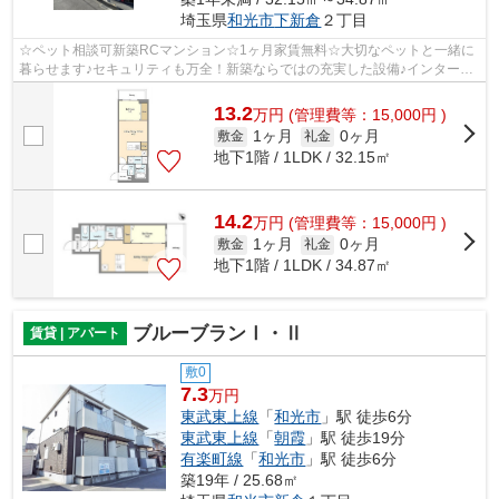
埼玉県
和光市
下新倉
２丁目
☆ペット相談可新築RCマンション☆1ヶ月家賃無料☆大切なペットと一緒に
暮らせます♪セキュリティも万全！新築ならではの充実した設備♪インターネ
ット無料です☆お問い合わせはかつみ不動産...
13.2
万
円
(管理費等：15,000円 )
1ヶ月
0ヶ月
敷金
礼金
地下1階 / 1LDK / 32.15㎡
14.2
万
円
(管理費等：15,000円 )
1ヶ月
0ヶ月
敷金
礼金
地下1階 / 1LDK / 34.87㎡
ブルーブランⅠ・Ⅱ
賃貸 | アパート
敷0
7.3
万円
東武東上線
「
和光市
」駅 徒歩6分
東武東上線
「
朝霞
」駅 徒歩19分
有楽町線
「
和光市
」駅 徒歩6分
築19年 / 25.68㎡