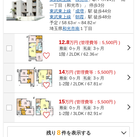
一丁目（和光市）」 停歩3分
東武東上線
「
成増
」駅 徒歩44分
東武東上線
「
朝霞
」駅 徒歩48分
予定 / 58.63㎡～84.82㎡
埼玉県
和光市
南
１丁目
12.8
万
円
(管理費等：5,500円 )
0ヶ月
3ヶ月
敷金
礼金
1階 / 2LDK / 62.36㎡
14
万
円
(管理費等：5,500円 )
0ヶ月
3ヶ月
敷金
礼金
1-2階 / 2LDK / 67.81㎡
15
万
円
(管理費等：5,500円 )
0ヶ月
3ヶ月
敷金
礼金
1-2階 / 3LDK / 82.91㎡
8
残り
件を表示する