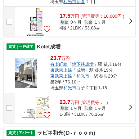
埼玉県
和光市
新倉
１丁目
17.5
万
円
(管理費等：10,000円 )
0ヶ月
1ヶ月
敷金
礼金
4階 / 2LDK / 53.68㎡
Kolet成増
賃貸 | 一戸建て
23.7
万円
有楽町線
「
地下鉄成増
」駅 徒歩16分
東武東上線
「
成増
」駅 徒歩19分
東武東上線
「
和光市
」駅 徒歩29分
築2年 / 76.16㎡
埼玉県
和光市
白子
２丁目1-18
23.7
万
円
(管理費等：- )
1ヶ月
1ヶ月
敷金
礼金
1-3階 / 3LDK / 76.16㎡
ラビネ和光(Ｄ-ｒｏｏｍ)
賃貸 | アパート