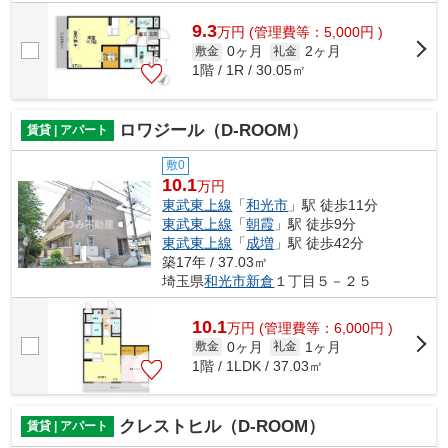
9.3
万
円
(管理費等：5,000円 )
0ヶ月
2ヶ月
敷金
礼金
1階 / 1R / 30.05㎡
ロワジール（D-ROOM）
賃貸 | アパート
敷0
10.1
万円
東武東上線
「
和光市
」駅 徒歩11分
東武東上線
「
朝霞
」駅 徒歩9分
東武東上線
「
成増
」駅 徒歩42分
築17年 / 37.03㎡
埼玉県
和光市
新倉
１丁目５－２５
10.1
万
円
(管理費等：6,000円 )
0ヶ月
1ヶ月
敷金
礼金
1階 / 1LDK / 37.03㎡
クレストヒル（D-ROOM）
賃貸 | アパート