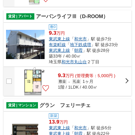
アーバンライフⅢ（D-ROOM）
賃貸 | アパート
敷0
9.3
万円
東武東上線
「
和光市
」駅 徒歩7分
有楽町線
「
地下鉄成増
」駅 徒歩23分
東武東上線
「
朝霞
」駅 徒歩28分
築33年 / 40.00㎡
埼玉県
和光市
丸山台
２丁目
9.3
万
円
(管理費等：5,000円 )
1ヶ月
敷金
-
礼金
1階 / 1LDK / 40.00㎡
グラン フェリーチェ
賃貸 | マンション
新築
13.9
万円
東武東上線
「
和光市
」駅 徒歩5分
東武東上線
「
朝霞
」駅 徒歩22分