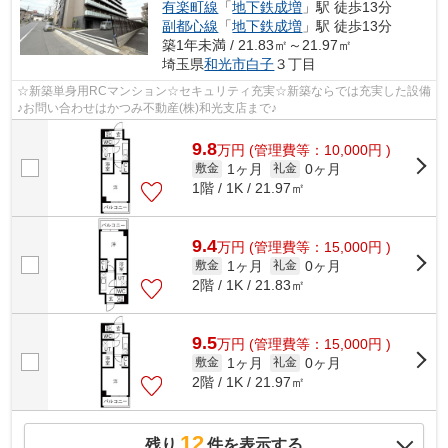
有楽町線
「
地下鉄成増
」駅 徒歩13分
副都心線
「
地下鉄成増
」駅 徒歩13分
築1年未満 / 21.83㎡～21.97㎡
埼玉県
和光市
白子
３丁目
☆新築単身用RCマンション☆セキュリティ充実☆新築ならでは充実した設備
♪お問い合わせはかつみ不動産(株)和光支店まで♪
9.8
万
円
(管理費等：10,000円 )
1ヶ月
0ヶ月
敷金
礼金
1階 / 1K / 21.97㎡
9.4
万
円
(管理費等：15,000円 )
1ヶ月
0ヶ月
敷金
礼金
2階 / 1K / 21.83㎡
9.5
万
円
(管理費等：15,000円 )
1ヶ月
0ヶ月
敷金
礼金
2階 / 1K / 21.97㎡
12
残り
件を表示する