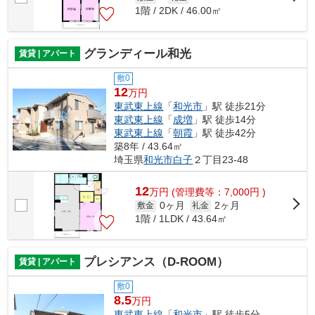
1階 / 2DK / 46.00㎡
グランディール和光
賃貸 | アパート
敷0
12
万円
東武東上線
「
和光市
」駅 徒歩21分
東武東上線
「
成増
」駅 徒歩14分
東武東上線
「
朝霞
」駅 徒歩42分
築8年 / 43.64㎡
埼玉県
和光市
白子
２丁目23-48
12
万
円
(管理費等：7,000円 )
0ヶ月
2ヶ月
敷金
礼金
1階 / 1LDK / 43.64㎡
プレシアンス（D-ROOM）
賃貸 | アパート
敷0
8.5
万円
東武東上線
「
和光市
」駅 徒歩5分