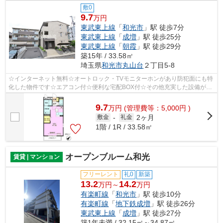
敷0
9.7
万円
東武東上線
「
和光市
」駅 徒歩7分
東武東上線
「
成増
」駅 徒歩25分
東武東上線
「
朝霞
」駅 徒歩29分
築15年 / 33.58㎡
埼玉県
和光市
丸山台
２丁目5-8
☆インターネット無料☆オートロック・TVモニターホンがあり防犯面にも特
化した物件です☆エアコン付☆便利な宅配BOX付☆その他充実した設備がご
ざいます☆お問い合わせはかつみ不動産 朝霞...
9.7
万
円
(管理費等：5,000円 )
2ヶ月
敷金
-
礼金
1階 / 1R / 33.58㎡
オープンブルーム和光
賃貸 | マンション
フリーレント
礼0
新築
13.2
14.2
万円～
万円
有楽町線
「
和光市
」駅 徒歩10分
有楽町線
「
地下鉄成増
」駅 徒歩26分
東武東上線
「
成増
」駅 徒歩27分
築1年未満 / 32.15㎡～34.87㎡