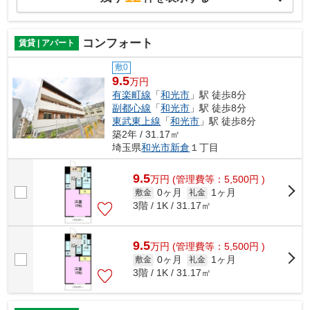
コンフォート
賃貸 | アパート
敷0
9.5
万円
有楽町線
「
和光市
」駅 徒歩8分
副都心線
「
和光市
」駅 徒歩8分
東武東上線
「
和光市
」駅 徒歩8分
築2年 / 31.17㎡
埼玉県
和光市
新倉
１丁目
9.5
万
円
(管理費等：5,500円 )
0ヶ月
1ヶ月
敷金
礼金
3階 / 1K / 31.17㎡
9.5
万
円
(管理費等：5,500円 )
0ヶ月
1ヶ月
敷金
礼金
3階 / 1K / 31.17㎡