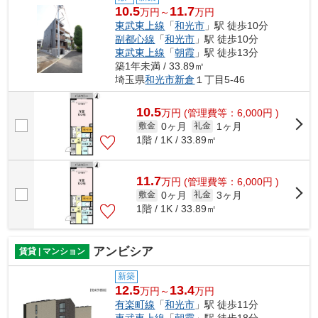
10.5
11.7
万円～
万円
東武東上線
「
和光市
」駅 徒歩10分
副都心線
「
和光市
」駅 徒歩10分
東武東上線
「
朝霞
」駅 徒歩13分
築1年未満 / 33.89㎡
埼玉県
和光市
新倉
１丁目5-46
10.5
万
円
(管理費等：6,000円 )
0ヶ月
1ヶ月
敷金
礼金
1階 / 1K / 33.89㎡
11.7
万
円
(管理費等：6,000円 )
0ヶ月
3ヶ月
敷金
礼金
1階 / 1K / 33.89㎡
アンビシア
賃貸 | マンション
新築
12.5
13.4
万円～
万円
有楽町線
「
和光市
」駅 徒歩11分