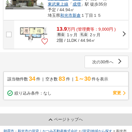
東武東上線
「
成増
」駅 徒歩35分
予定 / 44.94㎡
埼玉県
和光市
新倉
１丁目１５
13.9
万
円
(管理費等：9,000円 )
1ヶ月
2ヶ月
敷金
礼金
2階 / 1LDK / 44.94㎡
次の30件へ
34
83
1～30
該当物件数
件
空き数
件
件を表示
変更
絞り込み条件：
なし
ページトップへ
朝霞市・和光市の賃貸｜かつみ不動産株式会社
>
(賃貸)地域から探す
>
和光市