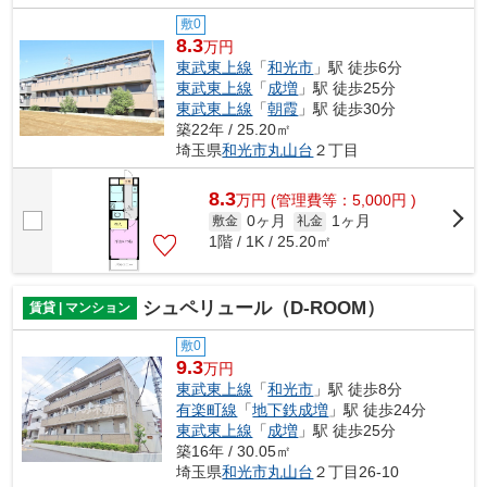
敷0
8.3
万円
東武東上線
「
和光市
」駅 徒歩6分
東武東上線
「
成増
」駅 徒歩25分
東武東上線
「
朝霞
」駅 徒歩30分
築22年 / 25.20㎡
埼玉県
和光市
丸山台
２丁目
8.3
万
円
(管理費等：5,000円 )
0ヶ月
1ヶ月
敷金
礼金
1階 / 1K / 25.20㎡
シュペリュール（D-ROOM）
賃貸 | マンション
敷0
9.3
万円
東武東上線
「
和光市
」駅 徒歩8分
有楽町線
「
地下鉄成増
」駅 徒歩24分
東武東上線
「
成増
」駅 徒歩25分
築16年 / 30.05㎡
埼玉県
和光市
丸山台
２丁目26-10