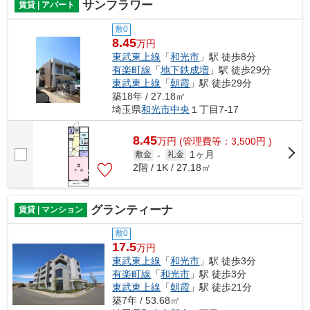
サンフラワー
賃貸 | アパート
敷0
8.45
万円
東武東上線
「
和光市
」駅 徒歩8分
有楽町線
「
地下鉄成増
」駅 徒歩29分
東武東上線
「
朝霞
」駅 徒歩29分
築18年 / 27.18㎡
埼玉県
和光市
中央
１丁目7-17
8.45
万
円
(管理費等：3,500円 )
1ヶ月
敷金
-
礼金
2階 / 1K / 27.18㎡
グランティーナ
賃貸 | マンション
敷0
17.5
万円
東武東上線
「
和光市
」駅 徒歩3分
有楽町線
「
和光市
」駅 徒歩3分
東武東上線
「
朝霞
」駅 徒歩21分
築7年 / 53.68㎡