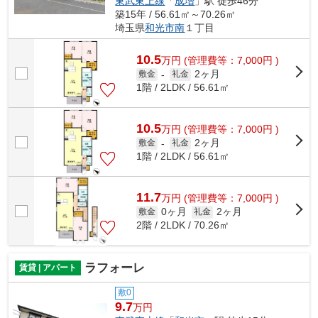
東武東上線
「
成増
」駅 徒歩46分
築15年 / 56.61㎡～70.26㎡
埼玉県
和光市
南
１丁目
10.5
万
円
(管理費等：7,000円 )
2ヶ月
敷金
-
礼金
1階 / 2LDK / 56.61㎡
10.5
万
円
(管理費等：7,000円 )
2ヶ月
敷金
-
礼金
1階 / 2LDK / 56.61㎡
11.7
万
円
(管理費等：7,000円 )
0ヶ月
2ヶ月
敷金
礼金
2階 / 2LDK / 70.26㎡
ラフォーレ
賃貸 | アパート
敷0
9.7
万円