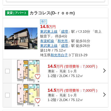
カラコレス(D-ｒｏｏｍ)
賃貸 | アパート
敷0
14.5
万円
東武東上線
「
成増
」駅 バス10分 「吹上
観音下」 停歩4分
有楽町線
「
和光市
」駅 徒歩31分
東武東上線
「
成増
」駅 徒歩26分
築11年 / 75.12㎡
埼玉県
和光市
白子
３丁目13-29
14.5
万
円
(管理費等：7,000円 )
1ヶ月
敷金
-
礼金
1-2階 / 2LDK / 75.12㎡
14.5
万
円
(管理費等：7,000円 )
1ヶ月
敷金
-
礼金
1-2階 / 2LDK / 75.12㎡