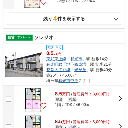
1-2階 / 3LDK / 72.04㎡
4
残り
件を表示する
ソレジオ
賃貸 | アパート
敷0
礼0
8.5
万円
東武東上線
「
和光市
」駅 徒歩14分
有楽町線
「
地下鉄成増
」駅 徒歩21分
都営大江戸線
「
光が丘
」駅 徒歩40分
築25年 / 46.00㎡
埼玉県
和光市
中央
２丁目
8.5
万
円
(管理費等：3,000円 )
敷金
-
礼金
-
1階 / 2DK / 46.00㎡
8.5
万
円
(管理費等：3,000円 )
敷金
-
礼金
-