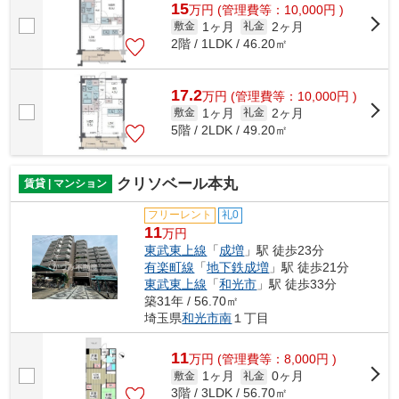
15
万
円
(管理費等：10,000円 )
1ヶ月
2ヶ月
敷金
礼金
2階 / 1LDK / 46.20㎡
17.2
万
円
(管理費等：10,000円 )
1ヶ月
2ヶ月
敷金
礼金
5階 / 2LDK / 49.20㎡
クリソベール本丸
賃貸 | マンション
フリーレント
礼0
11
万円
東武東上線
「
成増
」駅 徒歩23分
有楽町線
「
地下鉄成増
」駅 徒歩21分
東武東上線
「
和光市
」駅 徒歩33分
築31年 / 56.70㎡
埼玉県
和光市
南
１丁目
11
万
円
(管理費等：8,000円 )
1ヶ月
0ヶ月
敷金
礼金
3階 / 3LDK / 56.70㎡