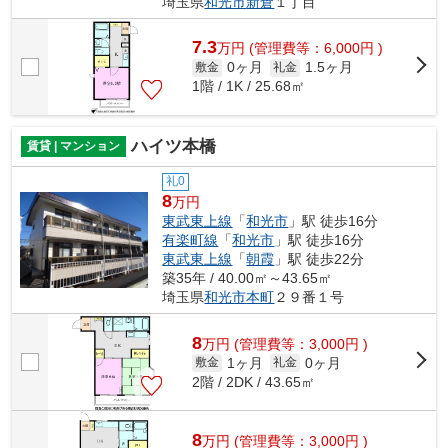
埼玉県
和光市
新倉
１丁目
7.3
万
円
(管理費等：6,000円 )
0ヶ月
1.5ヶ月
敷金
礼金
1階 / 1K / 25.68㎡
ハイツ本橋
賃貸 | マンション
礼0
8
万円
東武東上線
「
和光市
」駅 徒歩16分
有楽町線
「
和光市
」駅 徒歩16分
東武東上線
「
朝霞
」駅 徒歩22分
築35年 / 40.00㎡～43.65㎡
埼玉県
和光市
本町
２９番１号
8
万
円
(管理費等：3,000円 )
1ヶ月
0ヶ月
敷金
礼金
2階 / 2DK / 43.65㎡
8
万
円
(管理費等：3,000円 )