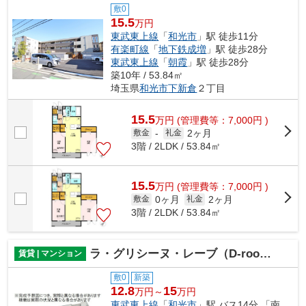
敷0
15.5
万円
東武東上線
「
和光市
」駅 徒歩11分
有楽町線
「
地下鉄成増
」駅 徒歩28分
東武東上線
「
朝霞
」駅 徒歩28分
築10年 / 53.84㎡
埼玉県
和光市
下新倉
２丁目
15.5
万
円
(管理費等：7,000円 )
2ヶ月
敷金
-
礼金
3階 / 2LDK / 53.84㎡
15.5
万
円
(管理費等：7,000円 )
0ヶ月
2ヶ月
敷金
礼金
3階 / 2LDK / 53.84㎡
ラ・グリシーヌ・レーブ（D-room）
賃貸 | マンション
敷0
新築
12.8
15
万円～
万円
東武東上線
「
和光市
」駅 バス14分 「南