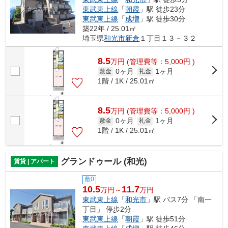
東武東上線
「
朝霞
」駅 徒歩23分
東武東上線
「
成増
」駅 徒歩30分
築22年 / 25.01㎡
埼玉県
和光市
新倉
１丁目１３－３２
8.5
万
円
(管理費等：5,000円 )
0ヶ月
1ヶ月
敷金
礼金
1階 / 1K / 25.01㎡
8.5
万
円
(管理費等：5,000円 )
0ヶ月
1ヶ月
敷金
礼金
1階 / 1K / 25.01㎡
グランドゥール (和光)
賃貸 | アパート
敷0
10.5
11.7
万円～
万円
東武東上線
「
和光市
」駅 バス7分 「南一
丁目」 停歩2分
東武東上線
「
朝霞
」駅 徒歩51分