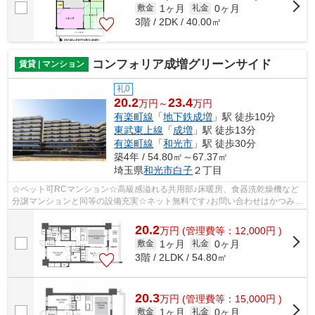
1ヶ月
0ヶ月
敷金
礼金
3階 / 2DK / 40.00㎡
コンフォリア成増グリーンサイド
賃貸 | マンション
礼0
20.2
23.4
万円～
万円
有楽町線
「
地下鉄成増
」駅 徒歩10分
東武東上線
「
成増
」駅 徒歩13分
有楽町線
「
和光市
」駅 徒歩30分
築4年 / 54.80㎡～67.37㎡
埼玉県
和光市
白子
２丁目
☆ペット可RCマンション☆高級感溢れる共用部♪床暖房、食器洗乾燥機など
分譲マンションと同等の設備充実☆ネット無料です♪お問い合わせはかつみ不
動産(株)和光支店まで♪
20.2
万
円
(管理費等：12,000円 )
1ヶ月
0ヶ月
敷金
礼金
3階 / 2LDK / 54.80㎡
20.3
万
円
(管理費等：15,000円 )
1ヶ月
0ヶ月
敷金
礼金