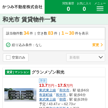
閲覧履歴
お気に入り
メニュー
0
0
和光市 賃貸物件一覧
34
83
1～30
該当物件数
件
空き数
件
件を表示
変更
絞り込み条件：
なし
空室のみ
グランメゾン和光
賃貸 | マンション
新築
13.7
17.5
万円～
万円
東武東上線
「
和光市
」駅 徒歩6分
有楽町線
「
和光市
」駅 徒歩6分
東武東上線
「
朝霞
」駅 徒歩28分
予定 / 43.47㎡～62.73㎡