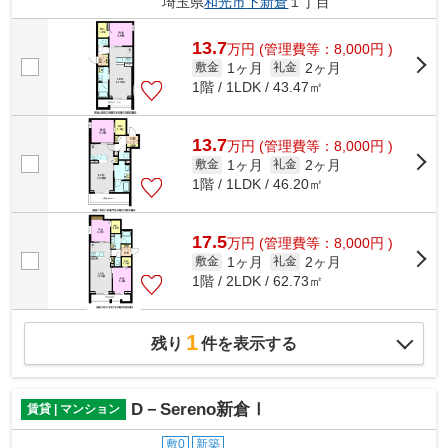
埼玉県
和光市
下新倉
１丁目
13.7
万
円
(管理費等：8,000円 )
1ヶ月
2ヶ月
敷金
礼金
1階 / 1LDK / 43.47㎡
13.7
万
円
(管理費等：8,000円 )
1ヶ月
2ヶ月
敷金
礼金
1階 / 1LDK / 46.20㎡
17.5
万
円
(管理費等：8,000円 )
1ヶ月
2ヶ月
敷金
礼金
1階 / 2LDK / 62.73㎡
1
残り
件を表示する
D－Sereno新倉Ⅰ
賃貸 | マンション
敷0
新築