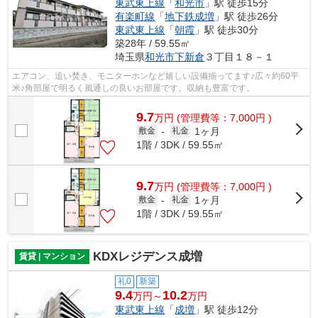
東武東上線
「
和光市
」駅 徒歩15分
有楽町線
「
地下鉄成増
」駅 徒歩26分
東武東上線
「
朝霞
」駅 徒歩30分
築28年 / 59.55㎡
埼玉県
和光市
下新倉
３丁目１８－１
エアコン、追い焚き、モニターホンなど嬉しい設備揃ってます♪広々約60平
米♪角部屋で明るく風通しの良いお部屋です。収納も豊富です。
9.7
万
円
(管理費等：7,000円 )
1ヶ月
敷金
-
礼金
1階 / 3DK / 59.55㎡
9.7
万
円
(管理費等：7,000円 )
1ヶ月
敷金
-
礼金
1階 / 3DK / 59.55㎡
KDXレジデンス成増
賃貸 | マンション
礼0
新築
9.4
10.2
万円～
万円
東武東上線
「
成増
」駅 徒歩12分