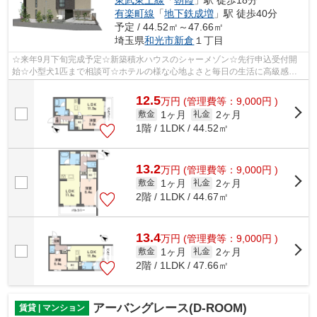
東武東上線
「
朝霞
」駅 徒歩18分
有楽町線
「
地下鉄成増
」駅 徒歩40分
予定 / 44.52㎡～47.66㎡
埼玉県
和光市
新倉
１丁目
☆来年9月下旬完成予定☆新築積水ハウスのシャーメゾン☆先行申込受付開
始☆小型犬1匹まで相談可☆ホテルの様な心地よさと毎日の生活に高級感溢
れる佇まい☆お問い合わせはかつみ不動産(株)...
12.5
万
円
(管理費等：9,000円 )
1ヶ月
2ヶ月
敷金
礼金
1階 / 1LDK / 44.52㎡
13.2
万
円
(管理費等：9,000円 )
1ヶ月
2ヶ月
敷金
礼金
2階 / 1LDK / 44.67㎡
13.4
万
円
(管理費等：9,000円 )
1ヶ月
2ヶ月
敷金
礼金
2階 / 1LDK / 47.66㎡
アーバングレース(D-ROOM)
賃貸 | マンション