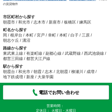
の賃貸物件
市区町村から探す
朝霞市
/
和光市
/
志木市
/
新座市
/
板橋区
/
練馬区
町名から探す
岡
/
根岸台
/
本町
/
宮戸
/
幸町
/
本町
/
白子
/
三原
/
朝志ケ丘
/
溝沼
路線から探す
東武東上線
/
有楽町線
/
副都心線
/
武蔵野線
/
西武池袋線
/
都営三田線
/
都営大江戸線
駅から探す
朝霞台
/
和光市
/
朝霞
/
志木
/
北朝霞
/
柳瀬川
/
成増
/
地下鉄成増
/
新座
/
大泉学園
電話でお問い合わせ
営業時間：
定休日：
火曜日・水曜日