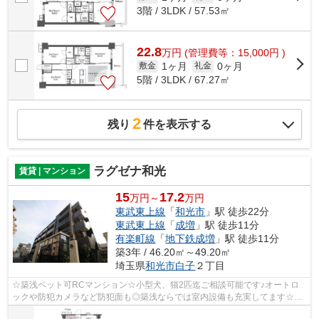
3階 / 3LDK / 57.53㎡
22.8
万
円
(管理費等：15,000円 )
1ヶ月
0ヶ月
敷金
礼金
5階 / 3LDK / 67.27㎡
2
残り
件を表示する
ラグゼナ和光
賃貸 | マンション
15
17.2
万円～
万円
東武東上線
「
和光市
」駅 徒歩22分
東武東上線
「
成増
」駅 徒歩11分
有楽町線
「
地下鉄成増
」駅 徒歩11分
築3年 / 46.20㎡～49.20㎡
埼玉県
和光市
白子
２丁目
☆築浅ペット可RCマンション☆小型犬、猫2匹迄ご相談可能です♪オートロ
ックや防犯カメラなど防犯面も◎築浅ならでは室内設備も充実してます☆お
問い合わせはかつみ不動産(株)和光支店まで♪