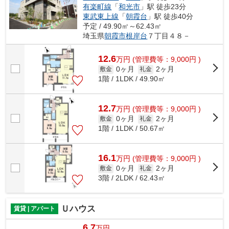
有楽町線
「
和光市
」駅 徒歩23分
東武東上線
「
朝霞台
」駅 徒歩40分
予定 / 49.90㎡～62.43㎡
埼玉県
朝霞市
根岸台
７丁目４８－
12.6
万
円
(管理費等：9,000円 )
0ヶ月
2ヶ月
敷金
礼金
1階 / 1LDK / 49.90㎡
12.7
万
円
(管理費等：9,000円 )
0ヶ月
2ヶ月
敷金
礼金
1階 / 1LDK / 50.67㎡
16.1
万
円
(管理費等：9,000円 )
0ヶ月
2ヶ月
敷金
礼金
3階 / 2LDK / 62.43㎡
Ｕハウス
賃貸 | アパート
6.7
万円