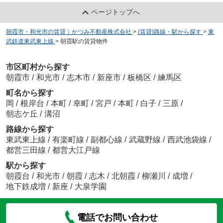
ページトップへ
朝霞市・和光市の賃貸｜かつみ不動産株式会社
>
(賃貸)路線・駅から探す
>
東
武鉄道東武東上線
>
朝霞駅の賃貸物件
市区町村から探す
朝霞市
/
和光市
/
志木市
/
新座市
/
板橋区
/
練馬区
町名から探す
岡
/
根岸台
/
本町
/
幸町
/
宮戸
/
本町
/
白子
/
三原
/
朝志ケ丘
/
溝沼
路線から探す
東武東上線
/
有楽町線
/
副都心線
/
武蔵野線
/
西武池袋線
/
都営三田線
/
都営大江戸線
駅から探す
朝霞台
/
和光市
/
朝霞
/
志木
/
北朝霞
/
柳瀬川
/
成増
/
地下鉄成増
/
新座
/
大泉学園
電話でお問い合わせ