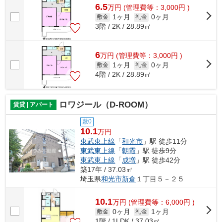
6.5
万
円
(管理費等：3,000円 )
1ヶ月
0ヶ月
敷金
礼金
3階 / 2K / 28.89㎡
6
万
円
(管理費等：3,000円 )
1ヶ月
0ヶ月
敷金
礼金
4階 / 2K / 28.89㎡
ロワジール（D-ROOM）
賃貸 | アパート
敷0
10.1
万円
東武東上線
「
和光市
」駅 徒歩11分
東武東上線
「
朝霞
」駅 徒歩9分
東武東上線
「
成増
」駅 徒歩42分
築17年 / 37.03㎡
埼玉県
和光市
新倉
１丁目５－２５
10.1
万
円
(管理費等：6,000円 )
0ヶ月
1ヶ月
敷金
礼金
1階 / 1LDK / 37.03㎡