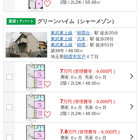
2階 / 2LDK / 55.68㎡
グリーンハイム（シャーメゾン）
賃貸 | アパート
東武東上線
「
朝霞台
」駅 徒歩20分
東武東上線
「
志木
」駅 徒歩28分
東武東上線
「
朝霞
」駅 徒歩51分
築38年 / 48.00㎡
埼玉県
朝霞市
宮戸
４丁目
7
万
円
(管理費等：6,000円 )
0ヶ月
0ヶ月
敷金
礼金
2階 / 2LDK / 48.00㎡
7
万
円
(管理費等：6,000円 )
0ヶ月
0ヶ月
敷金
礼金
2階 / 2LDK / 48.00㎡
7.6
万
円
(管理費等：6,000円 )
0ヶ月
0ヶ月
敷金
礼金