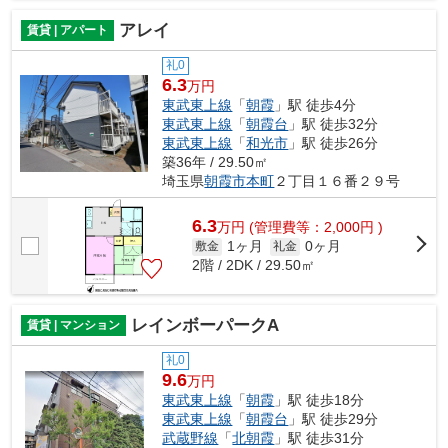
アレイ
賃貸 | アパート
礼0
6.3
万円
東武東上線
「
朝霞
」駅 徒歩4分
東武東上線
「
朝霞台
」駅 徒歩32分
東武東上線
「
和光市
」駅 徒歩26分
築36年 / 29.50㎡
埼玉県
朝霞市
本町
２丁目１６番２９号
6.3
万
円
(管理費等：2,000円 )
1ヶ月
0ヶ月
敷金
礼金
2階 / 2DK / 29.50㎡
レインボーパークA
賃貸 | マンション
礼0
9.6
万円
東武東上線
「
朝霞
」駅 徒歩18分
東武東上線
「
朝霞台
」駅 徒歩29分
武蔵野線
「
北朝霞
」駅 徒歩31分