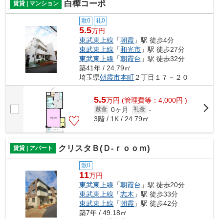
白樺コーポ
賃貸 | マンション
敷0
礼0
5.5
万円
東武東上線
「
朝霞
」駅 徒歩4分
東武東上線
「
和光市
」駅 徒歩27分
東武東上線
「
朝霞台
」駅 徒歩32分
築41年 / 24.79㎡
埼玉県
朝霞市
本町
２丁目１７－２０
5.5
万
円
(管理費等：4,000円 )
0ヶ月
敷金
礼金
-
3階 / 1K / 24.79㎡
クリスタＢ(Ｄ-ｒｏｏｍ)
賃貸 | アパート
敷0
11
万円
東武東上線
「
朝霞台
」駅 徒歩20分
東武東上線
「
志木
」駅 徒歩33分
東武東上線
「
朝霞
」駅 徒歩42分
築7年 / 49.18㎡