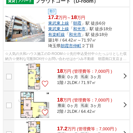
プラウドコート（D-room）
賃貸 | アパート
敷0
17.2
18
万円～
万円
東武東上線
「
朝霞
」駅 徒歩6分
東武東上線
「
和光市
」駅 徒歩18分
有楽町線
「
和光市
」駅 徒歩18分
築1年 / 64.42㎡～71.97㎡
埼玉県
朝霞市
仲町
２丁目
☆人気の大和ハウス施工のD-ROOM☆☆先行申込受付中☆たっぷりとした収
納力☆便利な宅配BOX付☆お問い合わせはかつみ不動産 朝霞南口支店まで
♪
18
万
円
(管理費等：7,000円 )
0ヶ月
3ヶ月
敷金
礼金
1階 / 2LDK / 71.97㎡
18
万
円
(管理費等：7,000円 )
0ヶ月
3ヶ月
敷金
礼金
2階 / 2LDK / 64.42㎡
17.2
万
円
(管理費等：7,000円 )