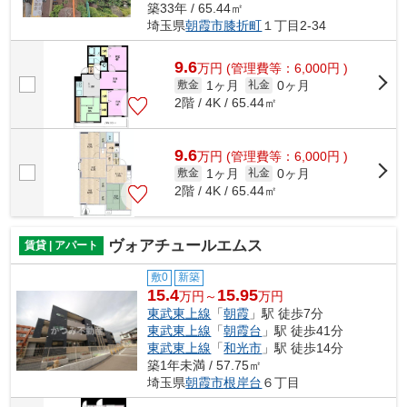
築33年 / 65.44㎡
埼玉県
朝霞市
膝折町
１丁目2-34
9.6
万
円
(管理費等：6,000円 )
1ヶ月
0ヶ月
敷金
礼金
2階 / 4K / 65.44㎡
9.6
万
円
(管理費等：6,000円 )
1ヶ月
0ヶ月
敷金
礼金
2階 / 4K / 65.44㎡
ヴォアチュールエムス
賃貸 | アパート
敷0
新築
15.4
15.95
万円～
万円
東武東上線
「
朝霞
」駅 徒歩7分
東武東上線
「
朝霞台
」駅 徒歩41分
東武東上線
「
和光市
」駅 徒歩14分
築1年未満 / 57.75㎡
埼玉県
朝霞市
根岸台
６丁目