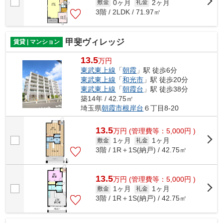
0ヶ月
2ヶ月
敷金
礼金
3階 / 2LDK / 71.97㎡
甲斐ヴィレッジ
賃貸 | マンション
13.5
万円
東武東上線
「
朝霞
」駅 徒歩6分
東武東上線
「
和光市
」駅 徒歩20分
東武東上線
「
朝霞台
」駅 徒歩38分
築14年 / 42.75㎡
埼玉県
朝霞市
根岸台
６丁目8-20
13.5
万
円
(管理費等：5,000円 )
1ヶ月
1ヶ月
敷金
礼金
3階 / 1R＋1S(納戸) / 42.75㎡
13.5
万
円
(管理費等：5,000円 )
1ヶ月
1ヶ月
敷金
礼金
3階 / 1R＋1S(納戸) / 42.75㎡