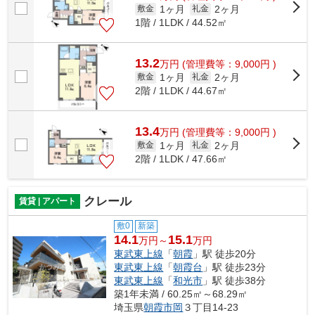
1ヶ月
2ヶ月
敷金
礼金
1階 / 1LDK / 44.52㎡
13.2
万
円
(管理費等：9,000円 )
1ヶ月
2ヶ月
敷金
礼金
2階 / 1LDK / 44.67㎡
13.4
万
円
(管理費等：9,000円 )
1ヶ月
2ヶ月
敷金
礼金
2階 / 1LDK / 47.66㎡
クレール
賃貸 | アパート
敷0
新築
14.1
15.1
万円～
万円
東武東上線
「
朝霞
」駅 徒歩20分
東武東上線
「
朝霞台
」駅 徒歩23分
東武東上線
「
和光市
」駅 徒歩38分
築1年未満 / 60.25㎡～68.29㎡
埼玉県
朝霞市
岡
３丁目14-23