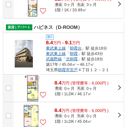
0ヶ月
3ヶ月
敷金
礼金
1階 / 1K / 33.89㎡
ハピネス（D-ROOM）
賃貸 | アパート
敷0
8.4
9.1
万円～
万円
東武東上線
「
朝霞台
」駅 徒歩18分
東武東上線
「
朝霞
」駅 徒歩43分
武蔵野線
「
北朝霞
」駅 徒歩18分
築17年 / 45.04㎡～46.17㎡
埼玉県
朝霞市
宮戸
４丁目１２－２１
8.4
万
円
(管理費等：6,000円 )
0ヶ月
0ヶ月
敷金
礼金
1階 / 1LDK / 46.17㎡
8.4
万
円
(管理費等：6,000円 )
0ヶ月
0ヶ月
敷金
礼金
1階 / 1LDK / 45.04㎡