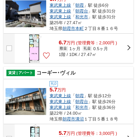
東武東上線
「
朝霞
」駅 徒歩6分
東武東上線
「
朝霞台
」駅 徒歩31分
東武東上線
「
和光市
」駅 徒歩31分
築25年 / 27.47㎡
埼玉県
朝霞市
本町
２丁目８番１６号
6.7
万
円
(管理費等：2,000円 )
1ヶ月
0.5ヶ月
敷金
礼金
1階 / 1DK / 27.47㎡
コーギー･ヴィル
賃貸 | アパート
礼0
5.7
万円
東武東上線
「
朝霞
」駅 徒歩12分
東武東上線
「
朝霞台
」駅 徒歩26分
東武東上線
「
和光市
」駅 徒歩36分
築22年 / 24.00㎡
埼玉県
朝霞市
溝沼
１丁目５番１８号
5.7
万
円
(管理費等：3,000円 )