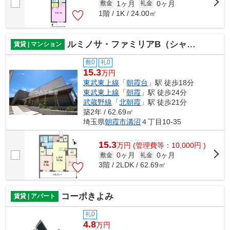
1ヶ月
0ヶ月
敷金
礼金
1階 / 1K / 24.00㎡
ルミノサ・ファミリアB（シャーメゾン）
賃貸 | マンション
敷0
礼0
15.3
万円
東武東上線
「
朝霞台
」駅 徒歩18分
東武東上線
「
朝霞
」駅 徒歩24分
武蔵野線
「
北朝霞
」駅 徒歩21分
築2年 / 62.69㎡
埼玉県
朝霞市
溝沼
４丁目10-35
15.3
万
円
(管理費等：10,000円 )
0ヶ月
0ヶ月
敷金
礼金
3階 / 2LDK / 62.69㎡
コーポきよみ
賃貸 | アパート
礼0
4.8
万円