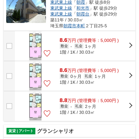
東武東上線
「
朝霞
」駅 徒歩8分
東武東上線
「
和光市
」駅 徒歩29分
東武東上線
「
朝霞台
」駅 徒歩29分
築11年 / 30.03㎡
埼玉県
朝霞市
本町
２丁目25-5
8.6
万
円
(管理費等：5,000円 )
1ヶ月
敷金
-
礼金
1階 / 1K / 30.03㎡
8.6
万
円
(管理費等：5,000円 )
0ヶ月
1ヶ月
敷金
礼金
1階 / 1K / 30.03㎡
8.8
万
円
(管理費等：5,000円 )
2ヶ月
敷金
-
礼金
1階 / 1K / 30.03㎡
グランシャリオ
賃貸 | アパート