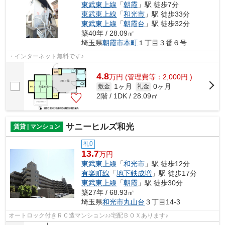
東武東上線
「
朝霞
」駅 徒歩7分
東武東上線
「
和光市
」駅 徒歩33分
東武東上線
「
朝霞台
」駅 徒歩32分
築40年 / 28.09㎡
埼玉県
朝霞市
本町
１丁目３番６号
・インターネット無料です♪
4.8
万
円
(管理費等：2,000円 )
1ヶ月
0ヶ月
敷金
礼金
2階 / 1DK / 28.09㎡
サニーヒルズ和光
賃貸 | マンション
礼0
13.7
万円
東武東上線
「
和光市
」駅 徒歩12分
有楽町線
「
地下鉄成増
」駅 徒歩17分
東武東上線
「
朝霞
」駅 徒歩30分
築27年 / 68.93㎡
埼玉県
和光市
丸山台
３丁目14-3
オートロック付きＲＣ造マンション♪♪宅配ＢＯＸあります♪