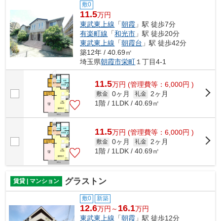
敷0
11.5
万円
東武東上線
「
朝霞
」駅 徒歩7分
有楽町線
「
和光市
」駅 徒歩20分
東武東上線
「
朝霞台
」駅 徒歩42分
築12年 / 40.69㎡
埼玉県
朝霞市
栄町
１丁目4-1
11.5
万
円
(管理費等：6,000円 )
0ヶ月
2ヶ月
敷金
礼金
1階 / 1LDK / 40.69㎡
11.5
万
円
(管理費等：6,000円 )
0ヶ月
2ヶ月
敷金
礼金
1階 / 1LDK / 40.69㎡
グラストン
賃貸 | マンション
敷0
新築
12.6
16.1
万円～
万円
東武東上線
「
朝霞
」駅 徒歩12分