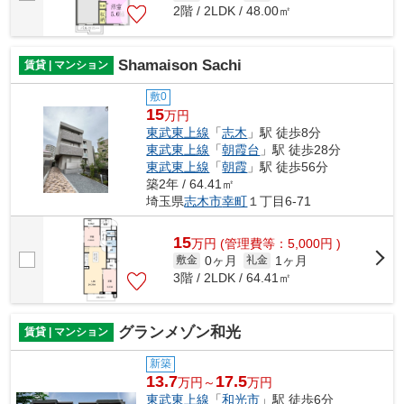
2階 / 2LDK / 48.00㎡
Shamaison Sachi
賃貸 | マンション
敷0
15
万円
東武東上線
「
志木
」駅 徒歩8分
東武東上線
「
朝霞台
」駅 徒歩28分
東武東上線
「
朝霞
」駅 徒歩56分
築2年 / 64.41㎡
埼玉県
志木市
幸町
１丁目6-71
15
万
円
(管理費等：5,000円 )
0ヶ月
1ヶ月
敷金
礼金
3階 / 2LDK / 64.41㎡
グランメゾン和光
賃貸 | マンション
新築
13.7
17.5
万円～
万円
東武東上線
「
和光市
」駅 徒歩6分