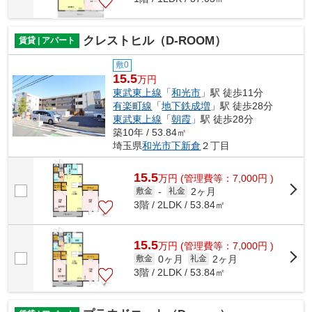
クレストヒル（D-ROOM）
賃貸 | アパート
敷0
15.5
万円
東武東上線
「
和光市
」駅 徒歩11分
有楽町線
「
地下鉄成増
」駅 徒歩28分
東武東上線
「
朝霞
」駅 徒歩28分
築10年 / 53.84㎡
埼玉県
和光市
下新倉
２丁目
15.5
万
円
(管理費等：7,000円 )
2ヶ月
敷金
-
礼金
3階 / 2LDK / 53.84㎡
15.5
万
円
(管理費等：7,000円 )
0ヶ月
2ヶ月
敷金
礼金
3階 / 2LDK / 53.84㎡