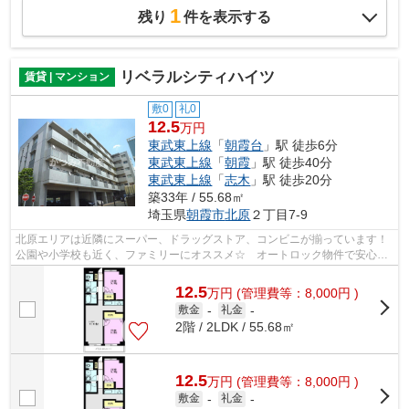
1
残り
件を表示する
リベラルシティハイツ
賃貸 | マンション
敷0
礼0
12.5
万円
東武東上線
「
朝霞台
」駅 徒歩6分
東武東上線
「
朝霞
」駅 徒歩40分
東武東上線
「
志木
」駅 徒歩20分
築33年 / 55.68㎡
埼玉県
朝霞市
北原
２丁目7-9
北原エリアは近隣にスーパー、ドラッグストア、コンビニが揃っています！
公園や小学校も近く、ファミリーにオススメ☆ オートロック物件で安心の
新生活◎◎
12.5
万
円
(管理費等：8,000円 )
敷金
-
礼金
-
2階 / 2LDK / 55.68㎡
12.5
万
円
(管理費等：8,000円 )
敷金
-
礼金
-