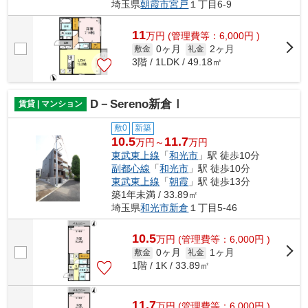
埼玉県
朝霞市
宮戸
１丁目6-9
11
万
円
(管理費等：6,000円 )
0ヶ月
2ヶ月
敷金
礼金
3階 / 1LDK / 49.18㎡
D－Sereno新倉Ⅰ
賃貸 | マンション
敷0
新築
10.5
11.7
万円～
万円
東武東上線
「
和光市
」駅 徒歩10分
副都心線
「
和光市
」駅 徒歩10分
東武東上線
「
朝霞
」駅 徒歩13分
築1年未満 / 33.89㎡
埼玉県
和光市
新倉
１丁目5-46
10.5
万
円
(管理費等：6,000円 )
0ヶ月
1ヶ月
敷金
礼金
1階 / 1K / 33.89㎡
11.7
万
円
(管理費等：6,000円 )