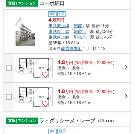
コーポ細田
賃貸 | マンション
敷0
礼0
4.8
万円
東武東上線
「
朝霞
」駅 徒歩11分
東武東上線
「
朝霞台
」駅 徒歩28分
東武東上線
「
和光市
」駅 徒歩45分
築35年 / 18.61㎡
埼玉県
朝霞市
本町
１丁目17-19
4.8
万
円
(管理費等：2,000円 )
敷金
-
礼金
-
3階 / 1K / 18.61㎡
4.8
万
円
(管理費等：2,000円 )
敷金
-
礼金
-
3階 / 1K / 18.61㎡
ラ・グリシーヌ・レーブ（D-room）
賃貸 | マンション
敷0
新築