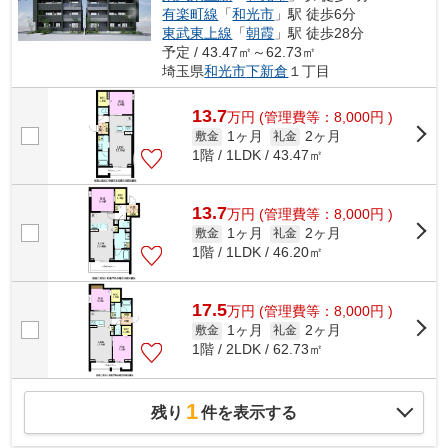
有楽町線
「
和光市
」駅 徒歩6分
東武東上線
「
朝霞
」駅 徒歩28分
予定 / 43.47㎡～62.73㎡
埼玉県
和光市
下新倉
１丁目
13.7
万
円
(管理費等：8,000円 )
1ヶ月
2ヶ月
敷金
礼金
1階 / 1LDK / 43.47㎡
13.7
万
円
(管理費等：8,000円 )
1ヶ月
2ヶ月
敷金
礼金
1階 / 1LDK / 46.20㎡
17.5
万
円
(管理費等：8,000円 )
1ヶ月
2ヶ月
敷金
礼金
1階 / 2LDK / 62.73㎡
1
残り
件を表示する