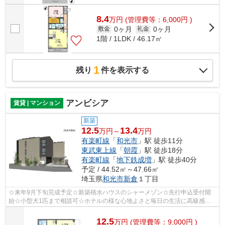
8.4
万
円
(管理費等：6,000円 )
0ヶ月
0ヶ月
敷金
礼金
1階 / 1LDK / 46.17㎡
1
残り
件を表示する
アンビシア
賃貸 | マンション
新築
12.5
13.4
万円～
万円
有楽町線
「
和光市
」駅 徒歩11分
東武東上線
「
朝霞
」駅 徒歩18分
有楽町線
「
地下鉄成増
」駅 徒歩40分
予定 / 44.52㎡～47.66㎡
埼玉県
和光市
新倉
１丁目
☆来年9月下旬完成予定☆新築積水ハウスのシャーメゾン☆先行申込受付開
始☆小型犬1匹まで相談可☆ホテルの様な心地よさと毎日の生活に高級感溢
れる佇まい☆お問い合わせはかつみ不動産(株)...
12.5
万
円
(管理費等：9,000円 )