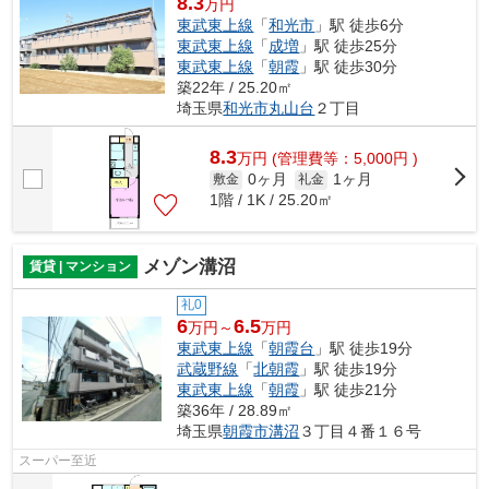
8.3
万円
東武東上線
「
和光市
」駅 徒歩6分
東武東上線
「
成増
」駅 徒歩25分
東武東上線
「
朝霞
」駅 徒歩30分
築22年 / 25.20㎡
埼玉県
和光市
丸山台
２丁目
8.3
万
円
(管理費等：5,000円 )
0ヶ月
1ヶ月
敷金
礼金
1階 / 1K / 25.20㎡
メゾン溝沼
賃貸 | マンション
礼0
6
6.5
万円～
万円
東武東上線
「
朝霞台
」駅 徒歩19分
武蔵野線
「
北朝霞
」駅 徒歩19分
東武東上線
「
朝霞
」駅 徒歩21分
築36年 / 28.89㎡
埼玉県
朝霞市
溝沼
３丁目４番１６号
スーパー至近