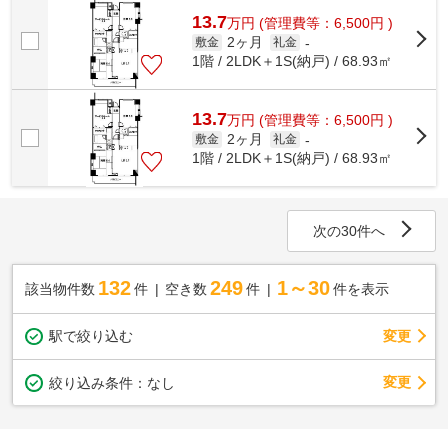
13.7
万
円
(管理費等：6,500円 )
2ヶ月
敷金
礼金
-
1階 / 2LDK＋1S(納戸) / 68.93㎡
13.7
万
円
(管理費等：6,500円 )
2ヶ月
敷金
礼金
-
1階 / 2LDK＋1S(納戸) / 68.93㎡
次の30件へ
132
249
1～30
該当物件数
件
空き数
件
件を表示
駅で絞り込む
変更
変更
絞り込み条件：
なし