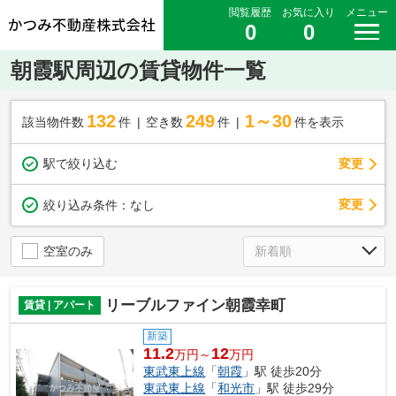
閲覧履歴
お気に入り
メニュー
0
0
朝霞駅周辺の賃貸物件一覧
132
249
1～30
該当物件数
件
空き数
件
件を表示
駅で絞り込む
変更
変更
絞り込み条件：
なし
空室のみ
リーブルファイン朝霞幸町
賃貸 | アパート
新築
11.2
12
万円～
万円
東武東上線
「
朝霞
」駅 徒歩20分
東武東上線
「
和光市
」駅 徒歩29分