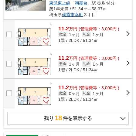
東武東上線
「
朝霞台
」駅 徒歩44分
築1年未満 / 51.34㎡～58.37㎡
埼玉県
朝霞市
幸町
３丁目
11.2
万
円
(管理費等：3,000円 )
1ヶ月
1ヶ月
敷金
礼金
1階 / 2LDK / 51.34㎡
11.2
万
円
(管理費等：3,000円 )
1ヶ月
1ヶ月
敷金
礼金
1階 / 2LDK / 51.34㎡
11.2
万
円
(管理費等：3,000円 )
0ヶ月
1ヶ月
敷金
礼金
1階 / 2LDK / 51.34㎡
18
残り
件を表示する