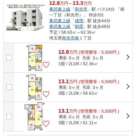
12.8
13.3
万円～
万円
東武東上線
「
和光市
」駅 バス14分 「南
一丁目（和光市）」 停歩3分
東武東上線
「
成増
」駅 徒歩44分
東武東上線
「
朝霞
」駅 徒歩48分
予定 / 58.63㎡～62.36㎡
埼玉県
和光市
南
１丁目
12.8
万
円
(管理費等：5,500円 )
0ヶ月
3ヶ月
敷金
礼金
1階 / 2LDK / 62.36㎡
13.1
万
円
(管理費等：5,500円 )
0ヶ月
3ヶ月
敷金
礼金
3階 / 2LDK / 58.63㎡
13.1
万
円
(管理費等：5,500円 )
0ヶ月
3ヶ月
敷金
礼金
3階 / 2LDK / 61.11㎡