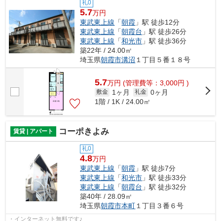
礼0
5.7
万円
東武東上線
「
朝霞
」駅 徒歩12分
東武東上線
「
朝霞台
」駅 徒歩26分
東武東上線
「
和光市
」駅 徒歩36分
築22年 / 24.00㎡
埼玉県
朝霞市
溝沼
１丁目５番１８号
5.7
万
円
(管理費等：3,000円 )
1ヶ月
0ヶ月
敷金
礼金
1階 / 1K / 24.00㎡
コーポきよみ
賃貸 | アパート
礼0
4.8
万円
東武東上線
「
朝霞
」駅 徒歩7分
東武東上線
「
和光市
」駅 徒歩33分
東武東上線
「
朝霞台
」駅 徒歩32分
築40年 / 28.09㎡
埼玉県
朝霞市
本町
１丁目３番６号
・インターネット無料です♪