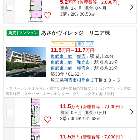
5.2
万
円
(管理費等：2,000円 )
1ヶ月
0ヶ月
敷金
礼金
3階 / 2K / 30.53㎡
あさかヴィレッジ リニア棟
賃貸 | マンション
フリーレント
敷0
礼0
11.5
11.7
万円～
万円
東武東上線
「
朝霞
」駅 徒歩20分
東武東上線
「
和光市
」駅 徒歩33分
東武東上線
「
朝霞台
」駅 徒歩33分
築33年 / 81.62㎡
埼玉県
朝霞市
根岸台
３丁目１３－３
・フリーレント１か月♪ ・貴重な80平米超の賃貸マンションです♪ ・近隣に
商業施設（スーパー、ホームセンター、クリニック等）あり便利！
11.5
万
円
(管理費等：7,000円 )
0ヶ月
0ヶ月
敷金
礼金
2階 / 3LDK / 81.62㎡
11.5
万
円
(管理費等：7,000円 )