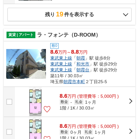
19
残り
件を表示する
ラ・フォンテ（D-ROOM）
賃貸 | アパート
敷0
8.6
8.8
万円～
万円
東武東上線
「
朝霞
」駅 徒歩8分
東武東上線
「
和光市
」駅 徒歩29分
東武東上線
「
朝霞台
」駅 徒歩29分
築11年 / 30.03㎡
埼玉県
朝霞市
本町
２丁目25-5
8.6
万
円
(管理費等：5,000円 )
1ヶ月
敷金
-
礼金
1階 / 1K / 30.03㎡
8.6
万
円
(管理費等：5,000円 )
0ヶ月
1ヶ月
敷金
礼金
1階 / 1K / 30.03㎡