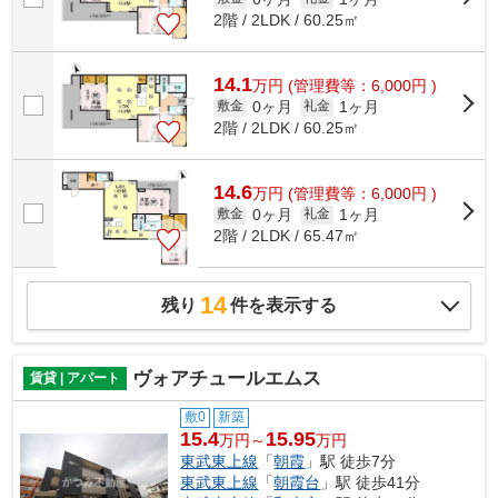
2階 / 2LDK / 60.25㎡
14.1
万
円
(管理費等：6,000円 )
0ヶ月
1ヶ月
敷金
礼金
2階 / 2LDK / 60.25㎡
14.6
万
円
(管理費等：6,000円 )
0ヶ月
1ヶ月
敷金
礼金
2階 / 2LDK / 65.47㎡
14
残り
件を表示する
ヴォアチュールエムス
賃貸 | アパート
敷0
新築
15.4
15.95
万円～
万円
東武東上線
「
朝霞
」駅 徒歩7分
東武東上線
「
朝霞台
」駅 徒歩41分