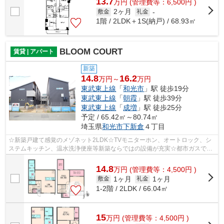
13.7
万
円
(管理費等：6,500円 )
2ヶ月
敷金
礼金
-
1階 / 2LDK＋1S(納戸) / 68.93㎡
BLOOM COURT
賃貸 | アパート
新築
14.8
16.2
万円～
万円
東武東上線
「
和光市
」駅 徒歩19分
東武東上線
「
朝霞
」駅 徒歩39分
東武東上線
「
成増
」駅 徒歩25分
予定 / 65.42㎡～80.74㎡
埼玉県
和光市
下新倉
４丁目
☆新築戸建て感覚のメゾネット2LDK☆TVモニターホン、オートロック、シ
ステムキッチン、温水洗浄便座等新築ならではの設備が充実☆都市ガスで経
済的♪インターネット無料です☆
14.8
万
円
(管理費等：4,500円 )
1ヶ月
1ヶ月
敷金
礼金
1-2階 / 2LDK / 66.04㎡
15
万
円
(管理費等：4,500円 )