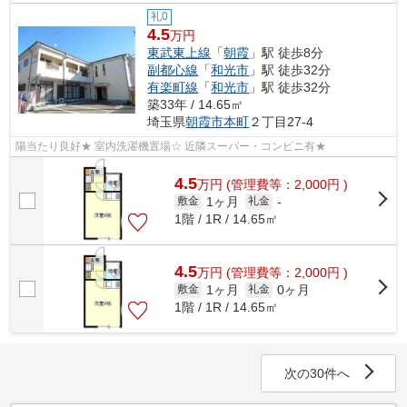
礼0
4.5
万円
東武東上線
「
朝霞
」駅 徒歩8分
副都心線
「
和光市
」駅 徒歩32分
有楽町線
「
和光市
」駅 徒歩32分
築33年 / 14.65㎡
埼玉県
朝霞市
本町
２丁目27-4
陽当たり良好★ 室内洗濯機置場☆ 近隣スーパー・コンビニ有★
4.5
万
円
(管理費等：2,000円 )
1ヶ月
敷金
礼金
-
1階 / 1R / 14.65㎡
4.5
万
円
(管理費等：2,000円 )
1ヶ月
0ヶ月
敷金
礼金
1階 / 1R / 14.65㎡
次の30件へ