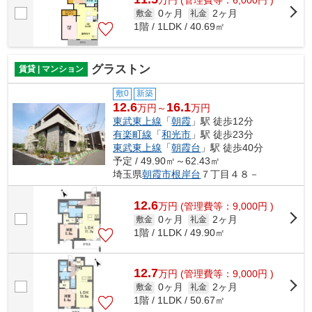
万
円
(管理費等：6,000円 )
0ヶ月
2ヶ月
敷金
礼金
1階 / 1LDK / 40.69㎡
グラストン
賃貸 | マンション
敷0
新築
12.6
16.1
万円～
万円
東武東上線
「
朝霞
」駅 徒歩12分
有楽町線
「
和光市
」駅 徒歩23分
東武東上線
「
朝霞台
」駅 徒歩40分
予定 / 49.90㎡～62.43㎡
埼玉県
朝霞市
根岸台
７丁目４８－
12.6
万
円
(管理費等：9,000円 )
0ヶ月
2ヶ月
敷金
礼金
1階 / 1LDK / 49.90㎡
12.7
万
円
(管理費等：9,000円 )
0ヶ月
2ヶ月
敷金
礼金
1階 / 1LDK / 50.67㎡