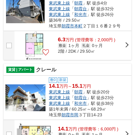
東武東上線
「
朝霞
」駅 徒歩4分
東武東上線
「
朝霞台
」駅 徒歩32分
東武東上線
「
和光市
」駅 徒歩26分
築36年 / 29.50㎡
埼玉県
朝霞市
本町
２丁目１６番２９号
6.3
万
円
(管理費等：2,000円 )
1ヶ月
0ヶ月
敷金
礼金
2階 / 2DK / 29.50㎡
クレール
賃貸 | アパート
敷0
新築
14.1
15.1
万円～
万円
東武東上線
「
朝霞
」駅 徒歩20分
東武東上線
「
朝霞台
」駅 徒歩23分
東武東上線
「
和光市
」駅 徒歩38分
築1年未満 / 60.25㎡～68.29㎡
埼玉県
朝霞市
岡
３丁目14-23
14.1
万
円
(管理費等：6,000円 )
0ヶ月
1ヶ月
敷金
礼金