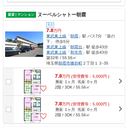
ヌーベルシャトー朝霞
賃貸 | マンション
礼0
7.8
万円
東武東上線
「
朝霞
」駅 バス7分 「坂の
下」 停歩5分
東武東上線
「
朝霞台
」駅 徒歩43分
東武東上線
「
和光市
」駅 徒歩43分
築32年 / 55.56㎡
埼玉県
朝霞市
膝折町
２丁目１３-35
7.8
万
円
(管理費等：5,000円 )
1ヶ月
0ヶ月
敷金
礼金
2階 / 3DK / 55.56㎡
7.8
万
円
(管理費等：5,000円 )
1ヶ月
0ヶ月
敷金
礼金
2階 / 3DK / 55.56㎡