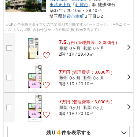
東武東上線
「
朝霞台
」駅 徒歩36分
築37年 / 20.10㎡～29.40㎡
埼玉県
朝霞市
幸町
２丁目1-2
☆1K☆全室防音タイプなので楽器相談可能です♪オートロック、TVモニター
ホンあり♪お問い合わせはかつみ不動産(株)和光支店まで♪
7.5
万
円
(管理費等：3,000円 )
0ヶ月
0ヶ月
敷金
礼金
2階 / 1K / 29.40㎡
7
万
円
(管理費等：3,000円 )
0ヶ月
0ヶ月
敷金
礼金
3階 / 1R / 20.10㎡
7
万
円
(管理費等：3,000円 )
0ヶ月
0ヶ月
敷金
礼金
3階 / 1R / 20.10㎡
4
残り
件を表示する