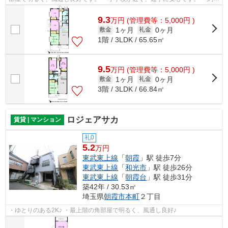
500mの所に商業施設（スーパー、ホー...
9.3
万
円
(管理費等：5,000円 )
1ヶ月
0ヶ月
敷金
礼金
1階 / 3LDK / 65.65㎡
9.5
万
円
(管理費等：5,000円 )
1ヶ月
0ヶ月
敷金
礼金
3階 / 3LDK / 66.84㎡
ロジェアサカ
賃貸 | マンション
礼0
5.2
万円
東武東上線
「
朝霞
」駅 徒歩7分
東武東上線
「
和光市
」駅 徒歩26分
東武東上線
「
朝霞台
」駅 徒歩31分
築42年 / 30.53㎡
埼玉県
朝霞市
本町
２丁目
・ゆとりのある2K♪ ・最上階の角部屋で明るく、風通し良好♪