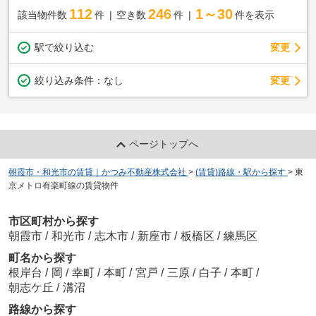
112
246
1～30
該当物件数
件
空き数
件
件を表示
駅で絞り込む
変更
変更
絞り込み条件：
なし
ページトップへ
朝霞市・和光市の賃貸｜かつみ不動産株式会社
>
(賃貸)路線・駅から探す
>
東
京メトロ有楽町線の賃貸物件
市区町村から探す
朝霞市
/
和光市
/
志木市
/
新座市
/
板橋区
/
練馬区
町名から探す
根岸台
/
岡
/
幸町
/
本町
/
宮戸
/
三原
/
白子
/
本町
/
朝志ケ丘
/
溝沼
路線から探す