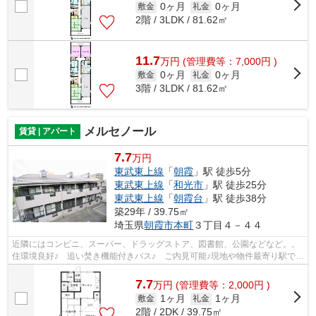
0ヶ月
0ヶ月
敷金
礼金
2階 / 3LDK / 81.62㎡
11.7
万
円
(管理費等：7,000円 )
0ヶ月
0ヶ月
敷金
礼金
3階 / 3LDK / 81.62㎡
メルセノール
賃貸 | アパート
7.7
万円
東武東上線
「
朝霞
」駅 徒歩5分
東武東上線
「
和光市
」駅 徒歩25分
東武東上線
「
朝霞台
」駅 徒歩38分
築29年 / 39.75㎡
埼玉県
朝霞市
本町
３丁目４－４４
近隣にはコンビニ、スーパー、ドラッグストア、図書館、公園などなど。。
住環境良好♪ 追い焚き機能付きバス♪ ご内見可能♪現地や物件最寄り駅での
お待ち合わせも承ります♪どうぞお気...
7.7
万
円
(管理費等：2,000円 )
1ヶ月
1ヶ月
敷金
礼金
2階 / 2DK / 39.75㎡