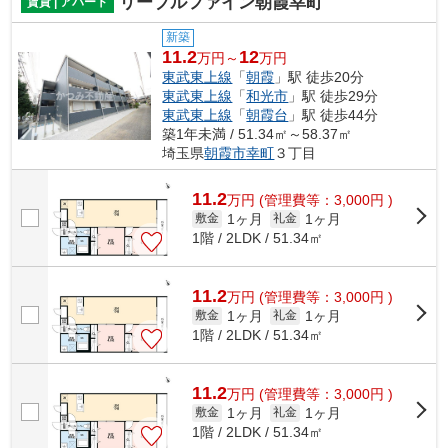
リーブルファイン朝霞幸町
賃貸 | アパート
新築
11.2
12
万円～
万円
東武東上線
「
朝霞
」駅 徒歩20分
東武東上線
「
和光市
」駅 徒歩29分
東武東上線
「
朝霞台
」駅 徒歩44分
築1年未満 / 51.34㎡～58.37㎡
埼玉県
朝霞市
幸町
３丁目
11.2
万
円
(管理費等：3,000円 )
1ヶ月
1ヶ月
敷金
礼金
1階 / 2LDK / 51.34㎡
11.2
万
円
(管理費等：3,000円 )
1ヶ月
1ヶ月
敷金
礼金
1階 / 2LDK / 51.34㎡
11.2
万
円
(管理費等：3,000円 )
1ヶ月
1ヶ月
敷金
礼金
1階 / 2LDK / 51.34㎡