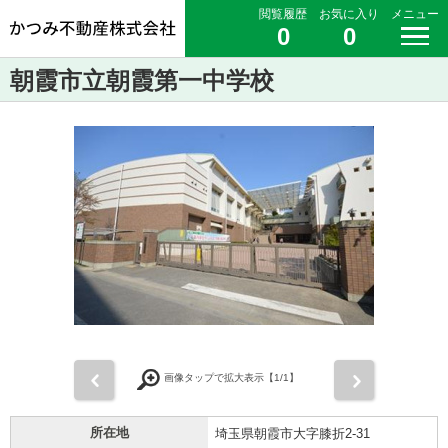
閲覧履歴
お気に入り
メニュー
0
0
朝霞市立朝霞第一中学校
前
次
画像タップで拡大表示【
1
/1】
所在地
埼玉県朝霞市大字膝折2-31