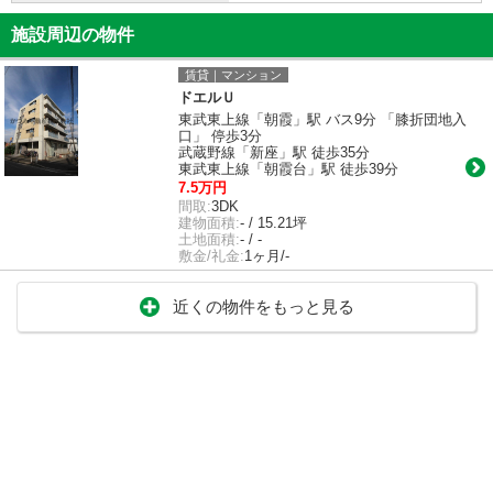
施設周辺の物件
賃貸｜マンション
ドエルＵ
東武東上線「朝霞」駅 バス9分 「膝折団地入
口」 停歩3分
武蔵野線「新座」駅 徒歩35分
東武東上線「朝霞台」駅 徒歩39分
7.5万円
間取:
3DK
建物面積:
- / 15.21坪
土地面積:
- / -
敷金/礼金:
1ヶ月/-
近くの物件をもっと見る