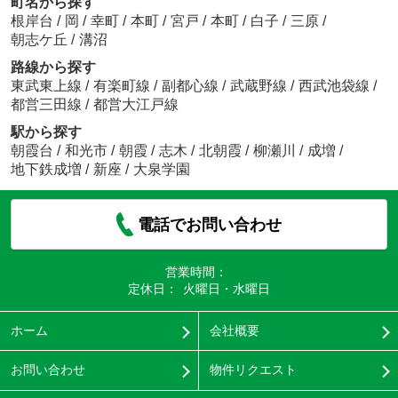
町名から探す
根岸台
/
岡
/
幸町
/
本町
/
宮戸
/
本町
/
白子
/
三原
/
朝志ケ丘
/
溝沼
路線から探す
東武東上線
/
有楽町線
/
副都心線
/
武蔵野線
/
西武池袋線
/
都営三田線
/
都営大江戸線
駅から探す
朝霞台
/
和光市
/
朝霞
/
志木
/
北朝霞
/
柳瀬川
/
成増
/
地下鉄成増
/
新座
/
大泉学園
電話でお問い合わせ
営業時間：
定休日：
火曜日・水曜日
ホーム
会社概要
お問い合わせ
物件リクエスト