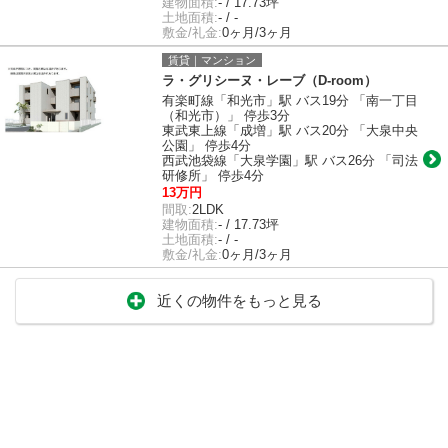
建物面積:
- / 17.73坪
土地面積:
- / -
敷金/礼金:
0ヶ月/3ヶ月
賃貸｜マンション
ラ・グリシーヌ・レーブ（D-room）
有楽町線「和光市」駅 バス19分 「南一丁目
（和光市）」 停歩3分
東武東上線「成増」駅 バス20分 「大泉中央
公園」 停歩4分
西武池袋線「大泉学園」駅 バス26分 「司法
研修所」 停歩4分
13万円
間取:
2LDK
建物面積:
- / 17.73坪
土地面積:
- / -
敷金/礼金:
0ヶ月/3ヶ月
近くの物件をもっと見る