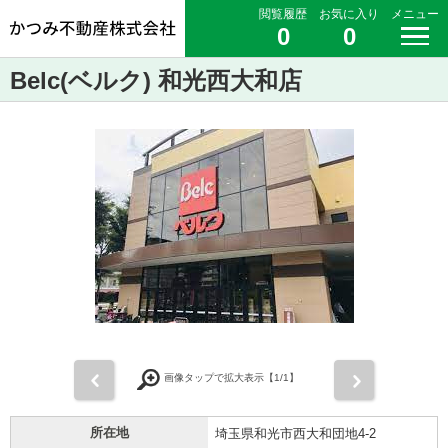
閲覧履歴
お気に入り
メニュー
0
0
Belc(ベルク) 和光西大和店
前
次
画像タップで拡大表示【
1
/1】
所在地
埼玉県和光市西大和団地4-2