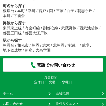
町名から探す
根岸台
/
本町
/
幸町
/
宮戸
/
岡
/
三原
/
白子
/
朝志ケ丘
/
本町
/
下新倉
路線から探す
東武東上線
/
有楽町線
/
副都心線
/
武蔵野線
/
西武池袋線
/
都営三田線
/
都営大江戸線
駅から探す
朝霞台
/
和光市
/
朝霞
/
志木
/
北朝霞
/
柳瀬川
/
成増
/
地下鉄成増
/
新座
/
大泉学園
電話でお問い合わせ
営業時間：
定休日：
火曜日・水曜日
ホーム
会社概要
お問い合わせ
物件リクエスト