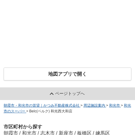
地図アプリで開く
ページトップへ
朝霞市・和光市の賃貸｜かつみ不動産株式会社
>
周辺施設案内
>
和光市
>
和光
市のスーパー
>
Belc(ベルク) 和光西大和店
市区町村から探す
朝霞市
/
和光市
/
志木市
/
新座市
/
板橋区
/
練馬区