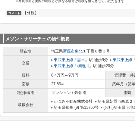
※写真や図と実際の現状とが異なる場合は現状を優先させていただきます
【外観】
コメント
メゾン・サリーチェ
の物件概要
所在地
埼玉県
新座市
東北
１丁目８番３号
東武東上線
「
志木
」駅 徒歩9分
東武東上線
交通
東武東上線
「
柳瀬川
」駅 徒歩20分
賃料
8.4万円～9万円
管理費・共
面積
27.86㎡
築年月（築
種別/構造
マンション / 鉄骨造
階建
かつみ不動産株式会社
埼玉県朝霞市西原２丁
取扱会社
埼玉県知事 (9) 第13750号
(公社)埼玉県宅