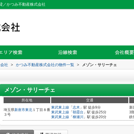
貸／かつみ不動産株式会社
式会社
>
かつみ不動産株式会社の物件一覧
>
メゾン・サリーチェ
メゾン・サリーチェ
所在地
交通
東武東上線
「
志木
」駅 徒歩9分
新
埼玉県
新座市
東北
１丁目８番
東武東上線
「
朝霞台
」駅 徒歩25分
3
３号
東武東上線
「
柳瀬川
」駅 徒歩20分
鉄