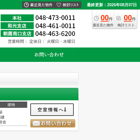
最終更新：2026年08月07日
00
00
件
件
最近見た物件
検討リスト
営業時間：
定休日： 火曜日・水曜日
建物
空室情報へ
築
階建
骨造