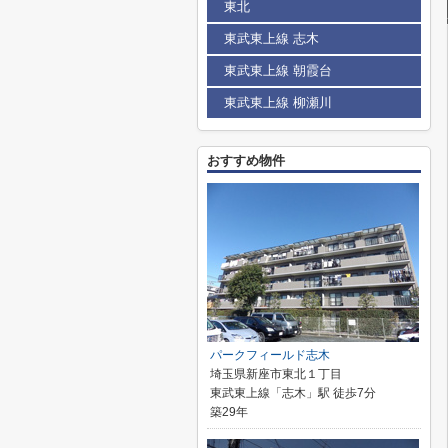
東北
東武東上線 志木
東武東上線 朝霞台
東武東上線 柳瀬川
おすすめ物件
パークフィールド志木
埼玉県新座市東北１丁目
東武東上線「志木」駅 徒歩7分
築29年