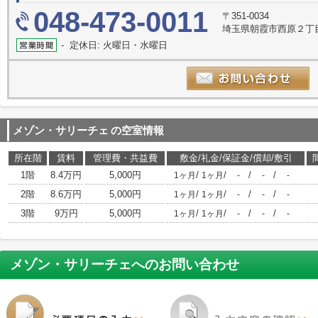
048-473-0011
〒351-0034
埼玉県朝霞市西原２丁目
- 定休日: 火曜日・水曜日
メゾン・サリーチェ
の空室情報
所在階
賃料
管理費・共益費
敷金/礼金/保証金/償却/敷引
1階
8.4万円
5,000円
/
/
/
/
1ヶ月
1ヶ月
-
-
-
2階
8.6万円
5,000円
/
/
/
/
1ヶ月
1ヶ月
-
-
-
3階
9万円
5,000円
/
/
/
/
1ヶ月
1ヶ月
-
-
-
メゾン・サリーチェ
へのお問い合わせ