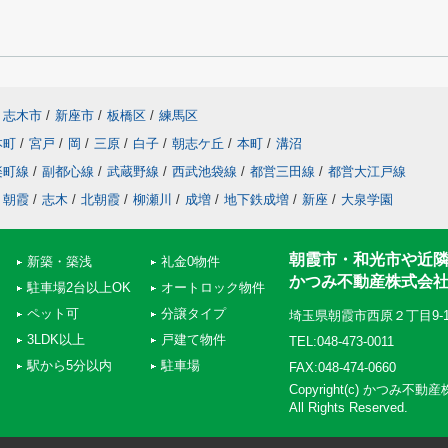
志木市
/
新座市
/
板橋区
/
練馬区
本町
/
宮戸
/
岡
/
三原
/
白子
/
朝志ケ丘
/
本町
/
溝沼
楽町線
/
副都心線
/
武蔵野線
/
西武池袋線
/
都営三田線
/
都営大江戸線
朝霞
/
志木
/
北朝霞
/
柳瀬川
/
成増
/
地下鉄成増
/
新座
/
大泉学園
朝霞市・和光市や近
新築・築浅
礼金0物件
かつみ不動産株式会
駐車場2台以上OK
オートロック物件
ペット可
分譲タイプ
埼玉県朝霞市西原２丁目9-
3LDK以上
戸建て物件
TEL:048-473-0011
駅から5分以内
駐車場
FAX:048-474-0660
Copyright(c) かつみ不
All Rights Reserved.