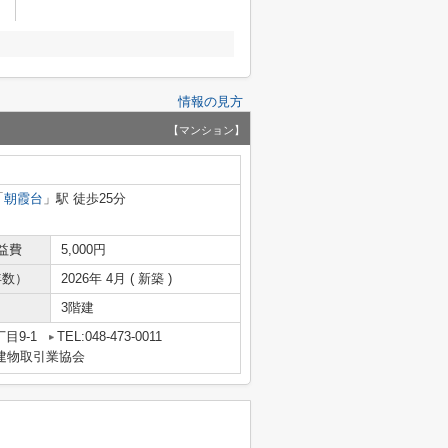
情報の見方
【マンション】
「
朝霞台
」駅 徒歩25分
益費
5,000円
年数）
2026年 4月 ( 新築 )
3階建
目9-1
TEL:048-473-0011
地建物取引業協会