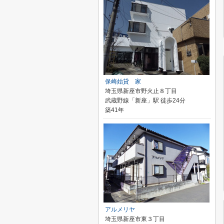
保崎始貸 家
埼玉県新座市野火止８丁目
武蔵野線「新座」駅 徒歩24分
築41年
アルメリヤ
埼玉県新座市東３丁目