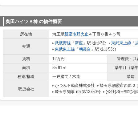
奥田ハイツＡ棟
の物件概要
所在地
埼玉県
新座市
野火止
４丁目８番４５号
武蔵野線
「
新座
」駅 徒歩3分
東武東上線
「
交通
東武東上線
「
朝霞台
」駅 徒歩53分
賃料
12万円
管理費・共
面積
85.91㎡
築年月（築
種別/構造
一戸建て / 木造
階建
かつみ不動産株式会社
埼玉県朝霞市西原２丁
取扱会社
埼玉県知事 (9) 第13750号
(公社)埼玉県宅