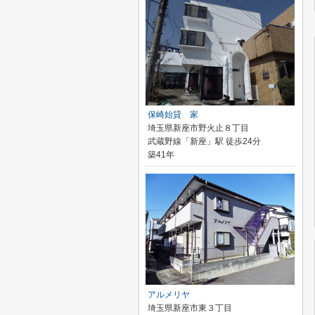
保崎始貸 家
埼玉県新座市野火止８丁目
武蔵野線「新座」駅 徒歩24分
築41年
アルメリヤ
埼玉県新座市東３丁目