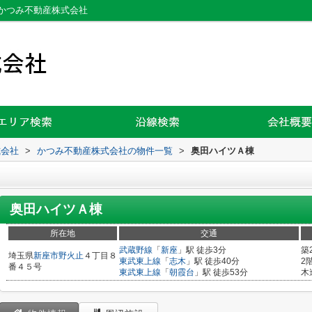
かつみ不動産株式会社
式会社
>
かつみ不動産株式会社の物件一覧
>
奥田ハイツＡ棟
奥田ハイツＡ棟
所在地
交通
武蔵野線
「
新座
」駅 徒歩3分
築
埼玉県
新座市
野火止
４丁目８
東武東上線
「
志木
」駅 徒歩40分
2
番４５号
東武東上線
「
朝霞台
」駅 徒歩53分
木