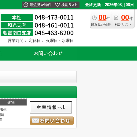
最終更新：2026年08月06日
00
00
件
件
最近見た物件
検討リスト
営業時間：
定休日： 火曜日・水曜日
建物
空室情報へ
28年
階建
造