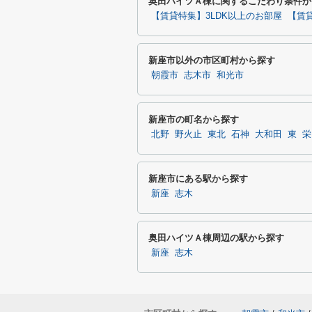
奥田ハイツＡ棟に関するこだわり条件か
【賃貸特集】3LDK以上のお部屋
【賃
新座市以外の市区町村から探す
朝霞市
志木市
和光市
新座市の町名から探す
北野
野火止
東北
石神
大和田
東
栄
新座市にある駅から探す
新座
志木
奥田ハイツＡ棟周辺の駅から探す
新座
志木