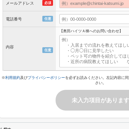
メールアドレス
必須
電話番号
任意
【奥田ハイツＡ棟へのお問い合わせ】
内容
任意
※
利用規約
及び
プライバシーポリシー
を必ずお読みください。左記内容に同
さい。
未入力項目がありま