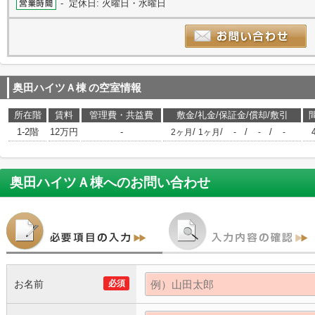
- 定休日: 火曜日・水曜日
奥田ハイツＡ棟
の空室情報
所在階
賃料
管理費・共益費
敷金/礼金/保証金/償却/敷引
1-2階
12万円
-
/
/
/
/
2ヶ月
1ヶ月
-
-
-
奥田ハイツＡ棟
へのお問い合わせ
お名前
必須