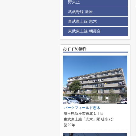
野火止
武蔵野線 新座
東武東上線 志木
東武東上線 朝霞台
おすすめ物件
パークフィールド志木
埼玉県新座市東北１丁目
東武東上線「志木」駅 徒歩7分
築29年