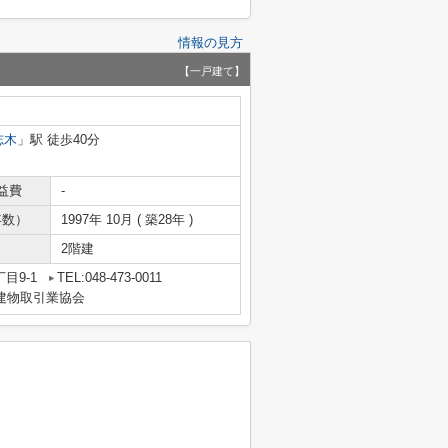
情報の見方
【一戸建て】
志木
」駅 徒歩40分
益費
-
年数）
1997年 10月 ( 築28年 )
2階建
目9-1
TEL:048-473-0011
地建物取引業協会