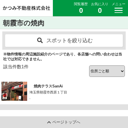
閲覧履歴
お気に入り
メニュー
0
0
朝霞市の焼肉
スポットを絞り込む
※物件情報の周辺施設紹介のページであり、各店舗への問い合わせは当
社では対応できません。
該当件数
1
件
焼肉テラスSanAi
埼玉県朝霞市西原１丁目
-
ページトップへ