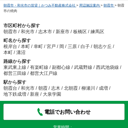
朝霞市・和光市の賃貸｜かつみ不動産株式会社
>
周辺施設案内
>
朝霞市
>
朝霞
市の焼肉
市区町村から探す
朝霞市
/
和光市
/
志木市
/
新座市
/
板橋区
/
練馬区
町名から探す
根岸台
/
本町
/
幸町
/
宮戸
/
岡
/
三原
/
白子
/
朝志ケ丘
/
本町
/
溝沼
路線から探す
東武東上線
/
有楽町線
/
副都心線
/
武蔵野線
/
西武池袋線
/
都営三田線
/
都営大江戸線
駅から探す
朝霞台
/
和光市
/
朝霞
/
志木
/
北朝霞
/
柳瀬川
/
成増
/
地下鉄成増
/
新座
/
大泉学園
電話でお問い合わせ
営業時間：