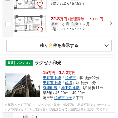
3階 / 3LDK / 57.53㎡
22.8
万
円
(管理費等：15,000円 )
1ヶ月
0ヶ月
敷金
礼金
5階 / 3LDK / 67.27㎡
2
残り
件を表示する
ラグゼナ和光
賃貸 | マンション
15
17.2
万円～
万円
東武東上線
「
和光市
」駅 徒歩22分
東武東上線
「
成増
」駅 徒歩11分
有楽町線
「
地下鉄成増
」駅 徒歩11分
築3年 / 46.20㎡～49.20㎡
埼玉県
和光市
白子
２丁目
☆築浅ペット可RCマンション☆小型犬、猫2匹迄ご相談可能です♪オートロ
ックや防犯カメラなど防犯面も◎築浅ならでは室内設備も充実してます☆お
問い合わせはかつみ不動産(株)和光支店まで♪