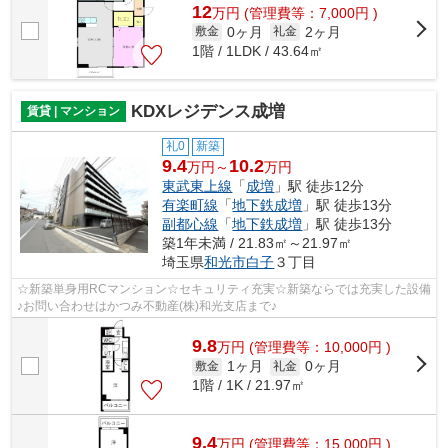
12
万
円
(管理費等：7,000円 )
0ヶ月
2ヶ月
敷金
礼金
1階 / 1LDK / 43.64㎡
KDXレジデンス成増
賃貸 | マンション
礼0
新築
9.4
10.2
万円～
万円
東武東上線
「
成増
」駅 徒歩12分
有楽町線
「
地下鉄成増
」駅 徒歩13分
副都心線
「
地下鉄成増
」駅 徒歩13分
築1年未満 / 21.83㎡～21.97㎡
埼玉県
和光市
白子
３丁目
☆新築単身用RCマンション☆セキュリティ充実☆新築ならでは充実した設備
♪お問い合わせはかつみ不動産(株)和光支店まで♪
9.8
万
円
(管理費等：10,000円 )
1ヶ月
0ヶ月
敷金
礼金
1階 / 1K / 21.97㎡
9.4
万
円
(管理費等：15,000円 )