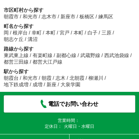
市区町村から探す
朝霞市
/
和光市
/
志木市
/
新座市
/
板橋区
/
練馬区
町名から探す
岡
/
根岸台
/
幸町
/
本町
/
宮戸
/
本町
/
白子
/
三原
/
朝志ケ丘
/
溝沼
路線から探す
東武東上線
/
有楽町線
/
副都心線
/
武蔵野線
/
西武池袋線
/
都営三田線
/
都営大江戸線
駅から探す
朝霞台
/
和光市
/
朝霞
/
志木
/
北朝霞
/
柳瀬川
/
地下鉄成増
/
成増
/
新座
/
大泉学園
電話でお問い合わせ
営業時間：
定休日：
火曜日・水曜日