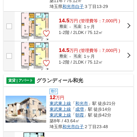
築11年 / 75.12㎡
埼玉県
和光市
白子
３丁目13-29
14.5
万
円
(管理費等：7,000円 )
1ヶ月
敷金
-
礼金
1-2階 / 2LDK / 75.12㎡
14.5
万
円
(管理費等：7,000円 )
1ヶ月
敷金
-
礼金
1-2階 / 2LDK / 75.12㎡
グランディール和光
賃貸 | アパート
敷0
12
万円
東武東上線
「
和光市
」駅 徒歩21分
東武東上線
「
成増
」駅 徒歩14分
東武東上線
「
朝霞
」駅 徒歩42分
築8年 / 43.64㎡
埼玉県
和光市
白子
２丁目23-48