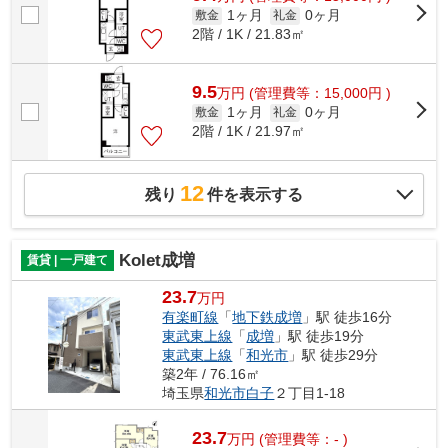
1ヶ月
0ヶ月
敷金
礼金
2階 / 1K / 21.83㎡
9.5
万
円
(管理費等：15,000円 )
1ヶ月
0ヶ月
敷金
礼金
2階 / 1K / 21.97㎡
12
残り
件を表示する
Kolet成増
賃貸 | 一戸建て
23.7
万円
有楽町線
「
地下鉄成増
」駅 徒歩16分
東武東上線
「
成増
」駅 徒歩19分
東武東上線
「
和光市
」駅 徒歩29分
築2年 / 76.16㎡
埼玉県
和光市
白子
２丁目1-18
23.7
万
円
(管理費等：- )