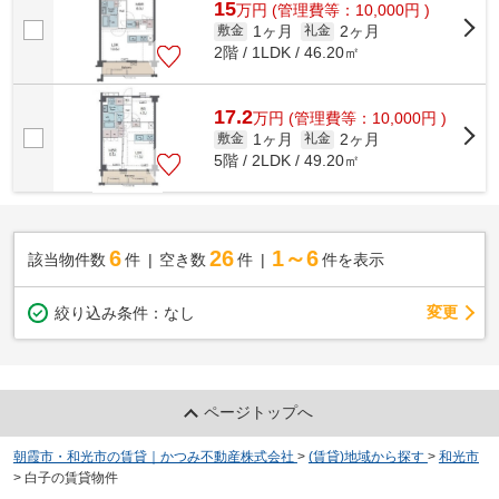
15
万
円
(管理費等：10,000円 )
1ヶ月
2ヶ月
敷金
礼金
2階 / 1LDK / 46.20㎡
17.2
万
円
(管理費等：10,000円 )
1ヶ月
2ヶ月
敷金
礼金
5階 / 2LDK / 49.20㎡
6
26
1～6
該当物件数
件
空き数
件
件を表示
変更
絞り込み条件：
なし
ページトップへ
朝霞市・和光市の賃貸｜かつみ不動産株式会社
>
(賃貸)地域から探す
>
和光市
>
白子の賃貸物件