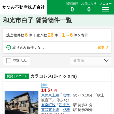
閲覧履歴
お気に入り
メニュー
0
0
和光市白子 賃貸物件一覧
6
26
1～6
該当物件数
件
空き数
件
件を表示
変更
絞り込み条件：
なし
空室のみ
カラコレス(D-ｒｏｏｍ)
賃貸 | アパート
敷0
14.5
万円
東武東上線
「
成増
」駅 バス10分 「吹上
観音下」 停歩4分
有楽町線
「
和光市
」駅 徒歩31分
東武東上線
「
成増
」駅 徒歩26分