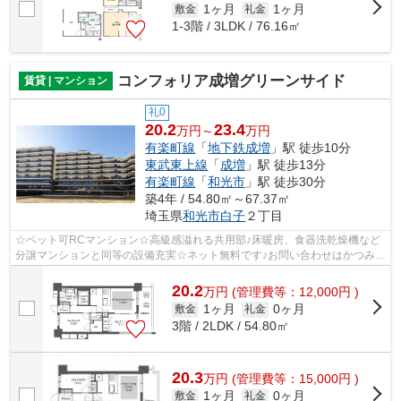
1ヶ月
1ヶ月
敷金
礼金
1-3階 / 3LDK / 76.16㎡
コンフォリア成増グリーンサイド
賃貸 | マンション
礼0
20.2
23.4
万円～
万円
有楽町線
「
地下鉄成増
」駅 徒歩10分
東武東上線
「
成増
」駅 徒歩13分
有楽町線
「
和光市
」駅 徒歩30分
築4年 / 54.80㎡～67.37㎡
埼玉県
和光市
白子
２丁目
☆ペット可RCマンション☆高級感溢れる共用部♪床暖房、食器洗乾燥機など
分譲マンションと同等の設備充実☆ネット無料です♪お問い合わせはかつみ不
動産(株)和光支店まで♪
20.2
万
円
(管理費等：12,000円 )
1ヶ月
0ヶ月
敷金
礼金
3階 / 2LDK / 54.80㎡
20.3
万
円
(管理費等：15,000円 )
1ヶ月
0ヶ月
敷金
礼金