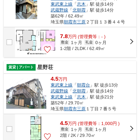
東武東上線
「
志木
」駅 徒歩14分
武蔵野線
「
北朝霞
」駅 徒歩14分
築62年 / 62.49㎡
埼玉県
朝霞市
三原
２丁目１３番４４号
7.8
万
円
(管理費等：- )
1ヶ月
0ヶ月
敷金
礼金
1-2階 / 2LDK / 62.49㎡
星野荘
賃貸 | アパート
4.5
万円
東武東上線
「
朝霞台
」駅 徒歩13分
武蔵野線
「
北朝霞
」駅 徒歩14分
東武東上線
「
志木
」駅 徒歩21分
築52年 / 29.70㎡
埼玉県
朝霞市
三原
１丁目７番５号
4.5
万
円
(管理費等：1,000円 )
1ヶ月
1ヶ月
敷金
礼金
2階 / 2K / 29.70㎡