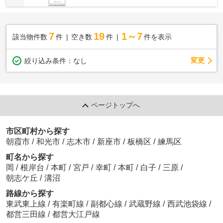
7
19
1～7
該当物件数
件
空き数
件
件を表示
変更
絞り込み条件：
なし
ページトップへ
市区町村から探す
朝霞市
/
和光市
/
志木市
/
新座市
/
板橋区
/
練馬区
町名から探す
岡
/
根岸台
/
本町
/
宮戸
/
幸町
/
本町
/
白子
/
三原
/
朝志ケ丘
/
溝沼
路線から探す
東武東上線
/
有楽町線
/
副都心線
/
武蔵野線
/
西武池袋線
/
都営三田線
/
都営大江戸線