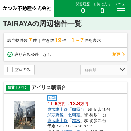
閲覧履歴
お気に入り
メニュー
0
0
TAIRAYAの周辺物件一覧
7
19
1～7
該当物件数
件
空き数
件
件を表示
変更
絞り込み条件：
なし
空室のみ
アイリス朝霞台
賃貸 | タウン
新築
11.6
13.8
万円～
万円
東武東上線
「
朝霞台
」駅 徒歩10分
武蔵野線
「
北朝霞
」駅 徒歩11分
東武東上線
「
志木
」駅 徒歩21分
予定 / 45.31㎡～58.87㎡