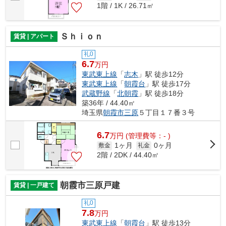
1階 / 1K / 26.71㎡
Ｓｈｉｏｎ
賃貸 | アパート
礼0
6.7
万円
東武東上線
「
志木
」駅 徒歩12分
東武東上線
「
朝霞台
」駅 徒歩17分
武蔵野線
「
北朝霞
」駅 徒歩18分
築36年 / 44.40㎡
埼玉県
朝霞市
三原
５丁目１７番３号
6.7
万
円
(管理費等：- )
1ヶ月
0ヶ月
敷金
礼金
2階 / 2DK / 44.40㎡
朝霞市三原戸建
賃貸 | 一戸建て
礼0
7.8
万円
東武東上線
「
朝霞台
」駅 徒歩13分