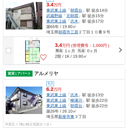
3.4
万円
東武東上線
「
朝霞台
」駅 徒歩14分
武蔵野線
「
北朝霞
」駅 徒歩15分
東武東上線
「
志木
」駅 徒歩17分
築65年 / 19.80㎡
埼玉県
朝霞市
三原
２丁目１０番９号
3.4
万
円
(管理費等：1,000円 )
1ヶ月
0ヶ月
敷金
礼金
2階 / 1K / 19.80㎡
アルメリヤ
賃貸 | アパート
礼0
6.2
万円
東武東上線
「
志木
」駅 徒歩13分
東武東上線
「
柳瀬川
」駅 徒歩22分
東武東上線
「
朝霞台
」駅 徒歩22分
築26年 / 26.10㎡
埼玉県
新座市
東
３丁目
洋室広々7帖♪独立洗面台つき♪