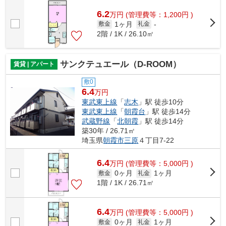
6.2
万
円
(管理費等：1,200円 )
1ヶ月
敷金
礼金
-
2階 / 1K / 26.10㎡
サンクテュエール（D-ROOM）
賃貸 | アパート
敷0
6.4
万円
東武東上線
「
志木
」駅 徒歩10分
東武東上線
「
朝霞台
」駅 徒歩14分
武蔵野線
「
北朝霞
」駅 徒歩14分
築30年 / 26.71㎡
埼玉県
朝霞市
三原
４丁目7-22
6.4
万
円
(管理費等：5,000円 )
0ヶ月
1ヶ月
敷金
礼金
1階 / 1K / 26.71㎡
6.4
万
円
(管理費等：5,000円 )
0ヶ月
1ヶ月
敷金
礼金