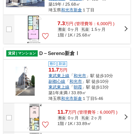
築19年 / 25.68㎡
埼玉県
和光市
新倉
１丁目
7.3
万
円
(管理費等：6,000円 )
0ヶ月
1.5ヶ月
敷金
礼金
1階 / 1K / 25.68㎡
D－Sereno新倉Ⅰ
賃貸 | マンション
敷0
新築
11.7
万円
東武東上線
「
和光市
」駅 徒歩10分
副都心線
「
和光市
」駅 徒歩10分
東武東上線
「
朝霞
」駅 徒歩13分
築1年未満 / 33.89㎡
埼玉県
和光市
新倉
１丁目5-46
11.7
万
円
(管理費等：6,000円 )
0ヶ月
2ヶ月
敷金
礼金
1階 / 1K / 33.89㎡