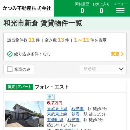
閲覧履歴
お気に入り
メニュー
0
0
和光市新倉 賃貸物件一覧
11
13
1～11
該当物件数
件
空き数
件
件を表示
変更
絞り込み条件：
なし
空室のみ
フォレ・エスト
賃貸 | アパート
敷0
6.7
万円
東武東上線
「
和光市
」駅 徒歩7分
東武東上線
「
朝霞
」駅 徒歩19分
有楽町線
「
和光市
」駅 徒歩7分
築25年 / 24.71㎡