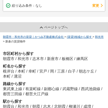
変更
絞り込み条件：
なし
ページトップへ
朝霞市・和光市の賃貸｜かつみ不動産株式会社
>
(賃貸)地域から探す
>
和光市
>
新倉の賃貸物件
市区町村から探す
朝霞市
/
和光市
/
志木市
/
新座市
/
板橋区
/
練馬区
町名から探す
根岸台
/
本町
/
幸町
/
宮戸
/
岡
/
三原
/
白子
/
朝志ケ丘
/
本町
/
溝沼
路線から探す
東武東上線
/
有楽町線
/
副都心線
/
武蔵野線
/
西武池袋線
/
都営三田線
/
都営大江戸線
駅から探す
朝霞台
/
和光市
/
朝霞
/
志木
/
北朝霞
/
柳瀬川
/
成増
/