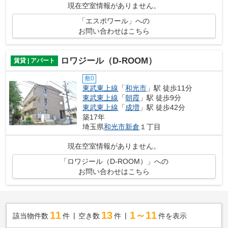
現在空室情報がありません。
「エスポワール」への
お問い合わせはこちら
ロワジール（D-ROOM）
賃貸 | アパート
敷0
東武東上線
「
和光市
」駅 徒歩11分
東武東上線
「
朝霞
」駅 徒歩9分
東武東上線
「
成増
」駅 徒歩42分
築17年
埼玉県
和光市
新倉
１丁目
現在空室情報がありません。
「ロワジール（D-ROOM）」への
お問い合わせはこちら
11
13
1～11
該当物件数
件
空き数
件
件を表示