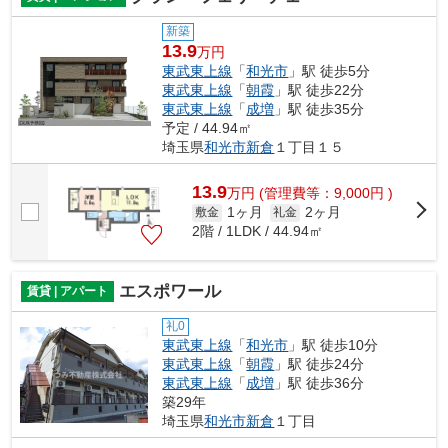
新築
13.9
万円
東武東上線
「
和光市
」駅 徒歩5分
東武東上線
「
朝霞
」駅 徒歩22分
東武東上線
「
成増
」駅 徒歩35分
予定 / 44.94㎡
埼玉県
和光市
新倉
１丁目１５
13.9
万
円
(管理費等：9,000円 )
1ヶ月
2ヶ月
敷金
礼金
2階 / 1LDK / 44.94㎡
エスポワール
賃貸 | アパート
礼0
東武東上線
「
和光市
」駅 徒歩10分
東武東上線
「
朝霞
」駅 徒歩24分
東武東上線
「
成増
」駅 徒歩36分
築29年
埼玉県
和光市
新倉
１丁目