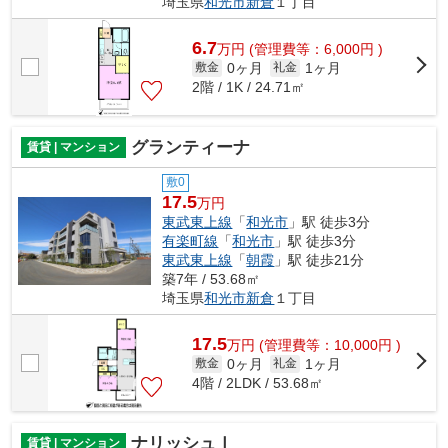
埼玉県
和光市
新倉
１丁目
6.7
万
円
(管理費等：6,000円 )
0ヶ月
1ヶ月
敷金
礼金
2階 / 1K / 24.71㎡
グランティーナ
賃貸 | マンション
敷0
17.5
万円
東武東上線
「
和光市
」駅 徒歩3分
有楽町線
「
和光市
」駅 徒歩3分
東武東上線
「
朝霞
」駅 徒歩21分
築7年 / 53.68㎡
埼玉県
和光市
新倉
１丁目
17.5
万
円
(管理費等：10,000円 )
0ヶ月
1ヶ月
敷金
礼金
4階 / 2LDK / 53.68㎡
ナリッシュⅠ
賃貸 | マンション