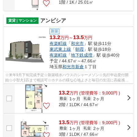
1階 / 1K / 25.01㎡
アンビシア
賃貸 | マンション
新築
13.2
13.5
万円～
万円
有楽町線
「
和光市
」駅 徒歩11分
東武東上線
「
朝霞
」駅 徒歩18分
有楽町線
「
地下鉄成増
」駅 徒歩40分
予定 / 44.67㎡～47.66㎡
埼玉県
和光市
新倉
１丁目
☆来年9月下旬完成予定☆新築積水ハウスのシャーメゾン☆先行申込受付開
始☆小型犬1匹まで相談可☆ホテルの様な心地よさと毎日の生活に高級感溢
れる佇まい☆お問い合わせはかつみ不動産(株)...
13.2
万
円
(管理費等：9,000円 )
1ヶ月
2ヶ月
敷金
礼金
2階 / 1LDK / 44.67㎡
13.5
万
円
(管理費等：9,000円 )
1ヶ月
2ヶ月
敷金
礼金
3階 / 1LDK / 47.66㎡