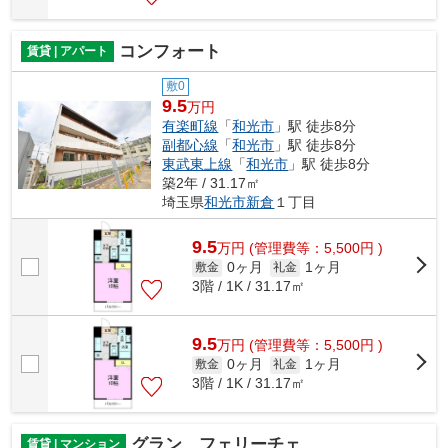
コンフォート
賃貸 | アパート
敷0
9.5
万円
有楽町線
「
和光市
」駅 徒歩8分
副都心線
「
和光市
」駅 徒歩8分
東武東上線
「
和光市
」駅 徒歩8分
築2年 / 31.17㎡
埼玉県
和光市
新倉
１丁目
9.5
万
円
(管理費等：5,500円 )
0ヶ月
1ヶ月
敷金
礼金
3階 / 1K / 31.17㎡
9.5
万
円
(管理費等：5,500円 )
0ヶ月
1ヶ月
敷金
礼金
3階 / 1K / 31.17㎡
グラン フェリーチェ
賃貸 | マンション