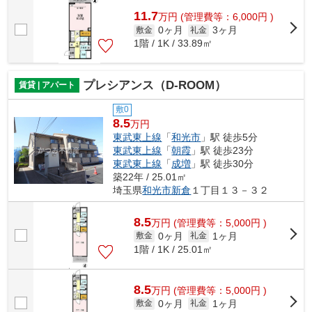
11.7
万
円
(管理費等：6,000円 )
0ヶ月
3ヶ月
敷金
礼金
1階 / 1K / 33.89㎡
プレシアンス（D-ROOM）
賃貸 | アパート
敷0
8.5
万円
東武東上線
「
和光市
」駅 徒歩5分
東武東上線
「
朝霞
」駅 徒歩23分
東武東上線
「
成増
」駅 徒歩30分
築22年 / 25.01㎡
埼玉県
和光市
新倉
１丁目１３－３２
8.5
万
円
(管理費等：5,000円 )
0ヶ月
1ヶ月
敷金
礼金
1階 / 1K / 25.01㎡
8.5
万
円
(管理費等：5,000円 )
0ヶ月
1ヶ月
敷金
礼金