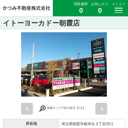
閲覧履歴
お気に入り
メニュー
0
0
イトーヨーカドー朝霞店
前
次
画像タップで拡大表示【
1
/1】
所在地
埼玉県朝霞市根岸台３丁目20-1