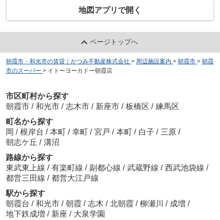
地図アプリで開く
ページトップへ
朝霞市・和光市の賃貸｜かつみ不動産株式会社
>
周辺施設案内
>
朝霞市
>
朝霞
市のスーパー
>
イトーヨーカドー朝霞店
市区町村から探す
朝霞市
/
和光市
/
志木市
/
新座市
/
板橋区
/
練馬区
町名から探す
岡
/
根岸台
/
本町
/
幸町
/
宮戸
/
本町
/
白子
/
三原
/
朝志ケ丘
/
溝沼
路線から探す
東武東上線
/
有楽町線
/
副都心線
/
武蔵野線
/
西武池袋線
/
都営三田線
/
都営大江戸線
駅から探す
朝霞台
/
和光市
/
朝霞
/
志木
/
北朝霞
/
柳瀬川
/
成増
/
地下鉄成増
/
新座
/
大泉学園