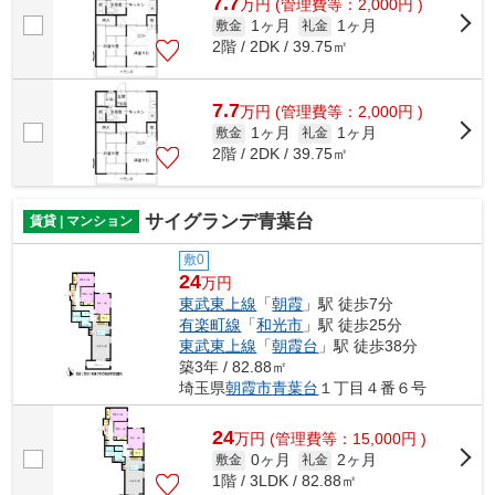
7.7
万
円
(管理費等：2,000円 )
1ヶ月
1ヶ月
敷金
礼金
2階 / 2DK / 39.75㎡
7.7
万
円
(管理費等：2,000円 )
1ヶ月
1ヶ月
敷金
礼金
2階 / 2DK / 39.75㎡
サイグランデ青葉台
賃貸 | マンション
敷0
24
万円
東武東上線
「
朝霞
」駅 徒歩7分
有楽町線
「
和光市
」駅 徒歩25分
東武東上線
「
朝霞台
」駅 徒歩38分
築3年 / 82.88㎡
埼玉県
朝霞市
青葉台
１丁目４番６号
24
万
円
(管理費等：15,000円 )
0ヶ月
2ヶ月
敷金
礼金
1階 / 3LDK / 82.88㎡