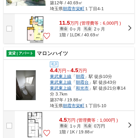
築12年 / 40.69㎡
埼玉県
朝霞市
栄町
１丁目4-1
11.5
万
円
(管理費等：6,000円 )
0ヶ月
2ヶ月
敷金
礼金
1階 / 1LDK / 40.69㎡
マロンハイツ
賃貸 | アパート
礼0
4.4
4.5
万円～
万円
東武東上線
「
朝霞
」駅 徒歩10分
東武東上線
「
朝霞台
」駅 徒歩43分
東武東上線
「
和光市
」駅 徒歩21分車14
分 3.7km
築37年 / 19.88㎡
埼玉県
朝霞市
栄町
１丁目5-10
4.5
万
円
(管理費等：1,000円 )
1ヶ月
0万円
敷金
礼金
1階 / 1K / 19.88㎡