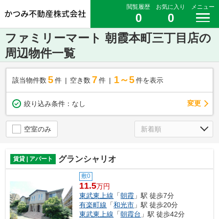
閲覧履歴
お気に入り
メニュー
0
0
ファミリーマート 朝霞本町三丁目店の
周辺物件一覧
5
7
1～5
該当物件数
件
空き数
件
件を表示
変更
絞り込み条件：
なし
空室のみ
グランシャリオ
賃貸 | アパート
敷0
11.5
万円
東武東上線
「
朝霞
」駅 徒歩7分
有楽町線
「
和光市
」駅 徒歩20分
東武東上線
「
朝霞台
」駅 徒歩42分