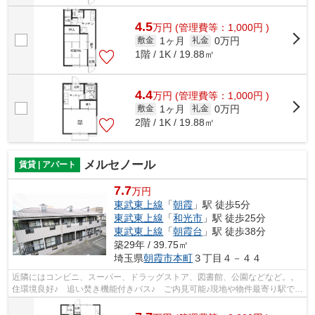
4.5
万
円
(管理費等：1,000円 )
1ヶ月
0万円
敷金
礼金
1階 / 1K / 19.88㎡
4.4
万
円
(管理費等：1,000円 )
1ヶ月
0万円
敷金
礼金
2階 / 1K / 19.88㎡
メルセノール
賃貸 | アパート
7.7
万円
東武東上線
「
朝霞
」駅 徒歩5分
東武東上線
「
和光市
」駅 徒歩25分
東武東上線
「
朝霞台
」駅 徒歩38分
築29年 / 39.75㎡
埼玉県
朝霞市
本町
３丁目４－４４
近隣にはコンビニ、スーパー、ドラッグストア、図書館、公園などなど。。
住環境良好♪ 追い焚き機能付きバス♪ ご内見可能♪現地や物件最寄り駅での
お待ち合わせも承ります♪どうぞお気...