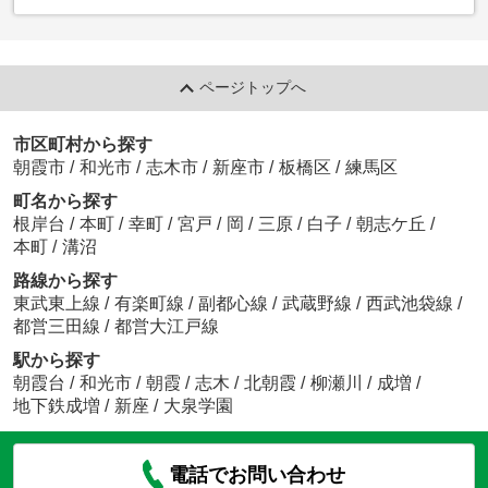
ページトップへ
市区町村から探す
朝霞市
/
和光市
/
志木市
/
新座市
/
板橋区
/
練馬区
町名から探す
根岸台
/
本町
/
幸町
/
宮戸
/
岡
/
三原
/
白子
/
朝志ケ丘
/
本町
/
溝沼
路線から探す
東武東上線
/
有楽町線
/
副都心線
/
武蔵野線
/
西武池袋線
/
都営三田線
/
都営大江戸線
駅から探す
朝霞台
/
和光市
/
朝霞
/
志木
/
北朝霞
/
柳瀬川
/
成増
/
地下鉄成増
/
新座
/
大泉学園
電話でお問い合わせ