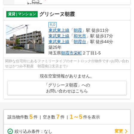
グリシーヌ朝霞
賃貸 | マンション
礼0
東武東上線
「
朝霞
」駅 徒歩11分
東武東上線
「
和光市
」駅 徒歩17分
東武東上線
「
朝霞台
」駅 徒歩44分
築25年
埼玉県
朝霞市
栄町
２丁目1-5
閑静な住宅街にあるファミリータイプのオートロック付物件です♪お問い合わ
せはかつみ不動産 朝霞南口支店まで♪
現在空室情報がありません。
「グリシーヌ朝霞」への
お問い合わせはこちら
5
7
1～5
該当物件数
件
空き数
件
件を表示
変更
絞り込み条件：
なし