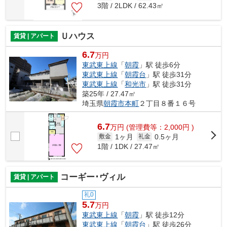
3階 / 2LDK / 62.43㎡
Ｕハウス
賃貸 | アパート
6.7
万円
東武東上線
「
朝霞
」駅 徒歩6分
東武東上線
「
朝霞台
」駅 徒歩31分
東武東上線
「
和光市
」駅 徒歩31分
築25年 / 27.47㎡
埼玉県
朝霞市
本町
２丁目８番１６号
6.7
万
円
(管理費等：2,000円 )
1ヶ月
0.5ヶ月
敷金
礼金
1階 / 1DK / 27.47㎡
コーギー･ヴィル
賃貸 | アパート
礼0
5.7
万円
東武東上線
「
朝霞
」駅 徒歩12分
東武東上線
「
朝霞台
」駅 徒歩26分