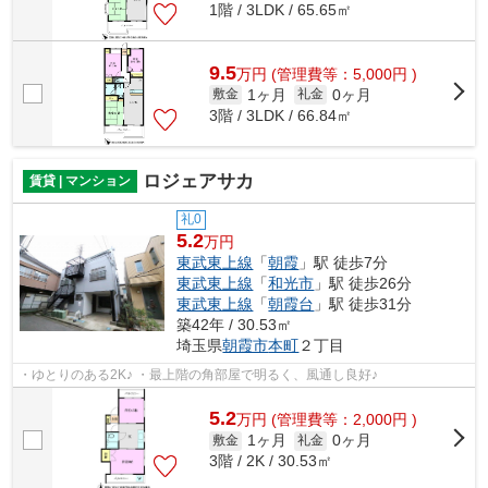
1階 / 3LDK / 65.65㎡
9.5
万
円
(管理費等：5,000円 )
1ヶ月
0ヶ月
敷金
礼金
3階 / 3LDK / 66.84㎡
ロジェアサカ
賃貸 | マンション
礼0
5.2
万円
東武東上線
「
朝霞
」駅 徒歩7分
東武東上線
「
和光市
」駅 徒歩26分
東武東上線
「
朝霞台
」駅 徒歩31分
築42年 / 30.53㎡
埼玉県
朝霞市
本町
２丁目
・ゆとりのある2K♪ ・最上階の角部屋で明るく、風通し良好♪
5.2
万
円
(管理費等：2,000円 )
1ヶ月
0ヶ月
敷金
礼金
3階 / 2K / 30.53㎡