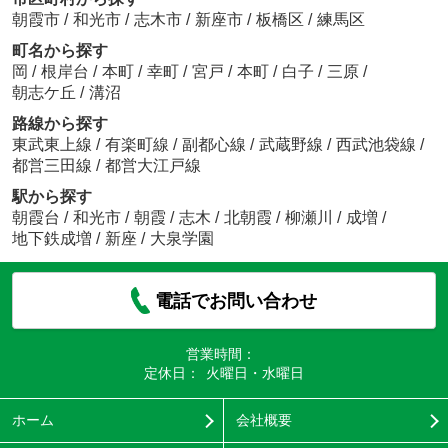
朝霞市
/
和光市
/
志木市
/
新座市
/
板橋区
/
練馬区
町名から探す
岡
/
根岸台
/
本町
/
幸町
/
宮戸
/
本町
/
白子
/
三原
/
朝志ケ丘
/
溝沼
路線から探す
東武東上線
/
有楽町線
/
副都心線
/
武蔵野線
/
西武池袋線
/
都営三田線
/
都営大江戸線
駅から探す
朝霞台
/
和光市
/
朝霞
/
志木
/
北朝霞
/
柳瀬川
/
成増
/
地下鉄成増
/
新座
/
大泉学園
電話でお問い合わせ
営業時間：
定休日：
火曜日・水曜日
ホーム
会社概要