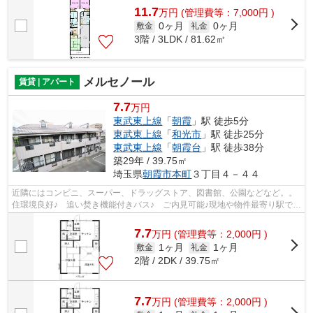
11.7
万
円
(管理費等：7,000円 )
0ヶ月
0ヶ月
敷金
礼金
3階 / 3LDK / 81.62㎡
メルセノール
賃貸 | アパート
7.7
万円
東武東上線
「
朝霞
」駅 徒歩5分
東武東上線
「
和光市
」駅 徒歩25分
東武東上線
「
朝霞台
」駅 徒歩38分
築29年 / 39.75㎡
埼玉県
朝霞市
本町
３丁目４－４４
近隣にはコンビニ、スーパー、ドラッグストア、図書館、公園などなど。。
住環境良好♪ 追い焚き機能付きバス♪ ご内見可能♪現地や物件最寄り駅での
お待ち合わせも承ります♪どうぞお気...
7.7
万
円
(管理費等：2,000円 )
1ヶ月
1ヶ月
敷金
礼金
2階 / 2DK / 39.75㎡
7.7
万
円
(管理費等：2,000円 )