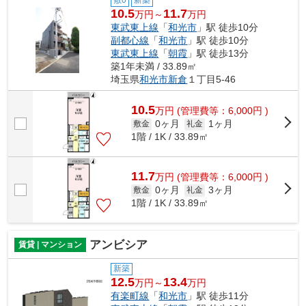
10.5
11.7
万円～
万円
東武東上線
「
和光市
」駅 徒歩10分
副都心線
「
和光市
」駅 徒歩10分
東武東上線
「
朝霞
」駅 徒歩13分
築1年未満 / 33.89㎡
埼玉県
和光市
新倉
１丁目5-46
10.5
万
円
(管理費等：6,000円 )
0ヶ月
1ヶ月
敷金
礼金
1階 / 1K / 33.89㎡
11.7
万
円
(管理費等：6,000円 )
0ヶ月
3ヶ月
敷金
礼金
1階 / 1K / 33.89㎡
アンビシア
賃貸 | マンション
新築
12.5
13.4
万円～
万円
有楽町線
「
和光市
」駅 徒歩11分