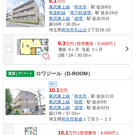
9.3
万円
東武東上線
「
和光市
」駅 徒歩8分
有楽町線
「
地下鉄成増
」駅 徒歩24分
東武東上線
「
成増
」駅 徒歩25分
築16年 / 30.05㎡
埼玉県
和光市
丸山台
２丁目26-10
9.3
万
円
(管理費等：5,000円 )
0ヶ月
2ヶ月
敷金
礼金
1階 / 1R / 30.05㎡
ロワジール（D-ROOM）
賃貸 | アパート
敷0
10.1
万円
東武東上線
「
和光市
」駅 徒歩11分
東武東上線
「
朝霞
」駅 徒歩9分
東武東上線
「
成増
」駅 徒歩42分
築17年 / 37.03㎡
埼玉県
和光市
新倉
１丁目５－２５
10.1
万
円
(管理費等：6,000円 )