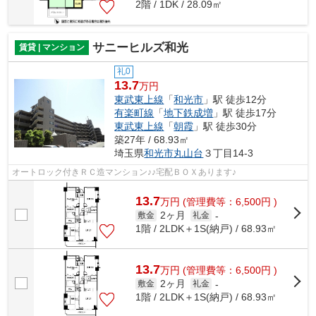
2階 / 1DK / 28.09㎡
サニーヒルズ和光
賃貸 | マンション
礼0
13.7
万円
東武東上線
「
和光市
」駅 徒歩12分
有楽町線
「
地下鉄成増
」駅 徒歩17分
東武東上線
「
朝霞
」駅 徒歩30分
築27年 / 68.93㎡
埼玉県
和光市
丸山台
３丁目14-3
オートロック付きＲＣ造マンション♪♪宅配ＢＯＸあります♪
13.7
万
円
(管理費等：6,500円 )
2ヶ月
敷金
礼金
-
1階 / 2LDK＋1S(納戸) / 68.93㎡
13.7
万
円
(管理費等：6,500円 )
2ヶ月
敷金
礼金
-
1階 / 2LDK＋1S(納戸) / 68.93㎡