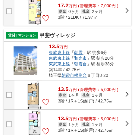
17.2
万
円
(管理費等：7,000円 )
0ヶ月
2ヶ月
敷金
礼金
3階 / 2LDK / 71.97㎡
甲斐ヴィレッジ
賃貸 | マンション
13.5
万円
東武東上線
「
朝霞
」駅 徒歩6分
東武東上線
「
和光市
」駅 徒歩20分
東武東上線
「
朝霞台
」駅 徒歩38分
築14年 / 42.75㎡
埼玉県
朝霞市
根岸台
６丁目8-20
13.5
万
円
(管理費等：5,000円 )
1ヶ月
1ヶ月
敷金
礼金
3階 / 1R＋1S(納戸) / 42.75㎡
13.5
万
円
(管理費等：5,000円 )
1ヶ月
1ヶ月
敷金
礼金
3階 / 1R＋1S(納戸) / 42.75㎡