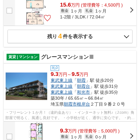
15.6
万
円
(管理費等：4,500円 )
1ヶ月
1ヶ月
敷金
礼金
1-2階 / 3LDK / 72.04㎡
4
残り
件を表示する
グレースマンションⅢ
賃貸 | マンション
礼0
9.3
9.5
万円～
万円
東武東上線
「
朝霞
」駅 徒歩20分
東武東上線
「
朝霞台
」駅 徒歩31分
東武東上線
「
和光市
」駅 徒歩35分
築30年 / 65.65㎡～66.84㎡
埼玉県
朝霞市
根岸台
２丁目９番２０号
・フリーレント１か月！（違約金あり） ・インターネット無料♪（J:com）角
部屋で明るく、風通し良好です。 ・小学校が近く、通学に安心です。 ・約
500mの所に商業施設（スーパー、ホー...
9.3
万
円
(管理費等：5,000円 )
1ヶ月
0ヶ月
敷金
礼金