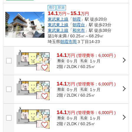
敷0
新築
14.1
15.1
万円～
万円
東武東上線
「
朝霞
」駅 徒歩20分
東武東上線
「
朝霞台
」駅 徒歩23分
東武東上線
「
和光市
」駅 徒歩38分
築1年未満 / 60.25㎡～68.29㎡
埼玉県
朝霞市
岡
３丁目14-23
14.1
万
円
(管理費等：6,000円 )
0ヶ月
1ヶ月
敷金
礼金
2階 / 2LDK / 60.25㎡
14.1
万
円
(管理費等：6,000円 )
0ヶ月
1ヶ月
敷金
礼金
2階 / 2LDK / 60.25㎡
14.1
万
円
(管理費等：6,000円 )
0ヶ月
1ヶ月
敷金
礼金
2階 / 2LDK / 60.25㎡