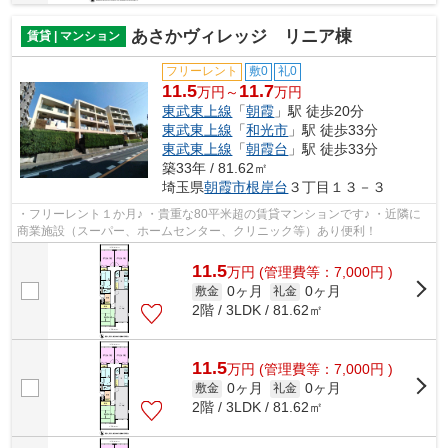
あさかヴィレッジ リニア棟
賃貸 | マンション
フリーレント
敷0
礼0
11.5
11.7
万円～
万円
東武東上線
「
朝霞
」駅 徒歩20分
東武東上線
「
和光市
」駅 徒歩33分
東武東上線
「
朝霞台
」駅 徒歩33分
築33年 / 81.62㎡
埼玉県
朝霞市
根岸台
３丁目１３－３
・フリーレント１か月♪ ・貴重な80平米超の賃貸マンションです♪ ・近隣に
商業施設（スーパー、ホームセンター、クリニック等）あり便利！
11.5
万
円
(管理費等：7,000円 )
0ヶ月
0ヶ月
敷金
礼金
2階 / 3LDK / 81.62㎡
11.5
万
円
(管理費等：7,000円 )
0ヶ月
0ヶ月
敷金
礼金
2階 / 3LDK / 81.62㎡