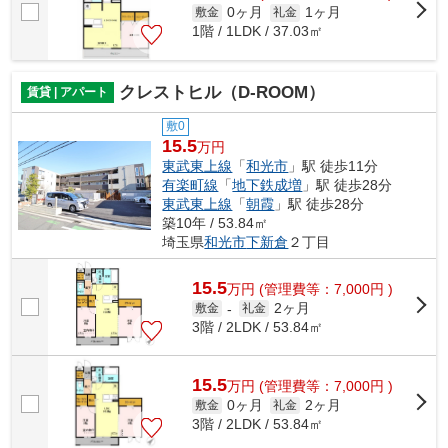
0ヶ月
1ヶ月
敷金
礼金
1階 / 1LDK / 37.03㎡
クレストヒル（D-ROOM）
賃貸 | アパート
敷0
15.5
万円
東武東上線
「
和光市
」駅 徒歩11分
有楽町線
「
地下鉄成増
」駅 徒歩28分
東武東上線
「
朝霞
」駅 徒歩28分
築10年 / 53.84㎡
埼玉県
和光市
下新倉
２丁目
15.5
万
円
(管理費等：7,000円 )
2ヶ月
敷金
-
礼金
3階 / 2LDK / 53.84㎡
15.5
万
円
(管理費等：7,000円 )
0ヶ月
2ヶ月
敷金
礼金
3階 / 2LDK / 53.84㎡