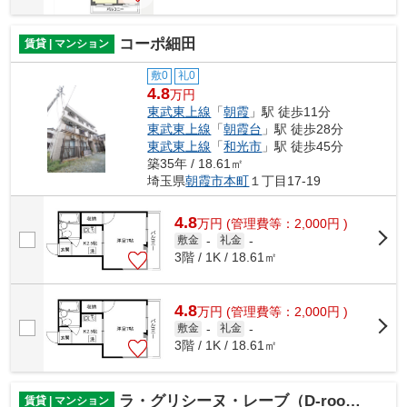
コーポ細田
賃貸 | マンション
敷0
礼0
4.8
万円
東武東上線
「
朝霞
」駅 徒歩11分
東武東上線
「
朝霞台
」駅 徒歩28分
東武東上線
「
和光市
」駅 徒歩45分
築35年 / 18.61㎡
埼玉県
朝霞市
本町
１丁目17-19
4.8
万
円
(管理費等：2,000円 )
敷金
-
礼金
-
3階 / 1K / 18.61㎡
4.8
万
円
(管理費等：2,000円 )
敷金
-
礼金
-
3階 / 1K / 18.61㎡
ラ・グリシーヌ・レーブ（D-room）
賃貸 | マンション