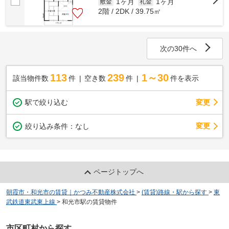
1ヶ月
1ヶ月
敷金
礼金
2階 / 2DK / 39.75㎡
次の30件へ
113
239
1～30
該当物件数
件
空き数
件
件を表示
駅で絞り込む
変更
変更
絞り込み条件：
なし
ページトップへ
朝霞市・和光市の賃貸｜かつみ不動産株式会社
>
(賃貸)路線・駅から探す
>
東
武鉄道東武東上線
>
和光市駅の賃貸物件
市区町村から探す