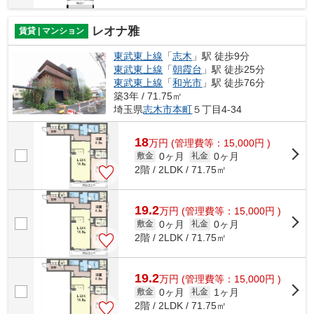
レオナ雅
賃貸 | マンション
東武東上線
「
志木
」駅 徒歩9分
東武東上線
「
朝霞台
」駅 徒歩25分
東武東上線
「
和光市
」駅 徒歩76分
築3年 / 71.75㎡
埼玉県
志木市
本町
５丁目4-34
18
万
円
(管理費等：15,000円 )
0ヶ月
0ヶ月
敷金
礼金
2階 / 2LDK / 71.75㎡
19.2
万
円
(管理費等：15,000円 )
0ヶ月
0ヶ月
敷金
礼金
2階 / 2LDK / 71.75㎡
19.2
万
円
(管理費等：15,000円 )
0ヶ月
1ヶ月
敷金
礼金
2階 / 2LDK / 71.75㎡