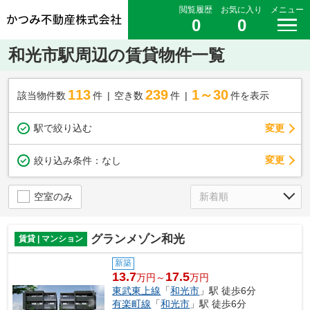
閲覧履歴
お気に入り
メニュー
0
0
和光市駅周辺の賃貸物件一覧
113
239
1～30
該当物件数
件
空き数
件
件を表示
駅で絞り込む
変更
変更
絞り込み条件：
なし
空室のみ
グランメゾン和光
賃貸 | マンション
新築
13.7
17.5
万円～
万円
東武東上線
「
和光市
」駅 徒歩6分
有楽町線
「
和光市
」駅 徒歩6分