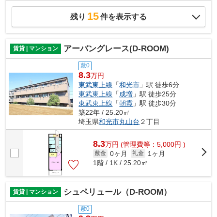
15
残り
件を表示する
アーバングレース(D-ROOM)
賃貸 | マンション
敷0
8.3
万円
東武東上線
「
和光市
」駅 徒歩6分
東武東上線
「
成増
」駅 徒歩25分
東武東上線
「
朝霞
」駅 徒歩30分
築22年 / 25.20㎡
埼玉県
和光市
丸山台
２丁目
8.3
万
円
(管理費等：5,000円 )
0ヶ月
1ヶ月
敷金
礼金
1階 / 1K / 25.20㎡
シュペリュール（D-ROOM）
賃貸 | マンション
敷0