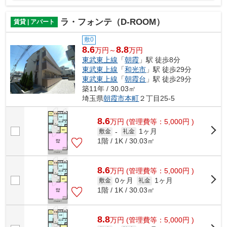
ラ・フォンテ（D-ROOM）
賃貸 | アパート
敷0
8.6
8.8
万円～
万円
東武東上線
「
朝霞
」駅 徒歩8分
東武東上線
「
和光市
」駅 徒歩29分
東武東上線
「
朝霞台
」駅 徒歩29分
築11年 / 30.03㎡
埼玉県
朝霞市
本町
２丁目25-5
8.6
万
円
(管理費等：5,000円 )
1ヶ月
敷金
-
礼金
1階 / 1K / 30.03㎡
8.6
万
円
(管理費等：5,000円 )
0ヶ月
1ヶ月
敷金
礼金
1階 / 1K / 30.03㎡
8.8
万
円
(管理費等：5,000円 )