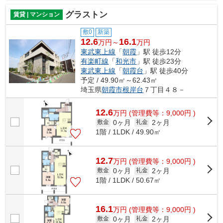
グラストン
賃貸 | マンション
敷0
新築
12.6
16.1
万円～
万円
東武東上線
「
朝霞
」駅 徒歩12分
有楽町線
「
和光市
」駅 徒歩23分
東武東上線
「
朝霞台
」駅 徒歩40分
予定 / 49.90㎡～62.43㎡
埼玉県
朝霞市
根岸台
７丁目４８－
12.6
万
円
(管理費等：9,000円 )
0ヶ月
2ヶ月
敷金
礼金
1階 / 1LDK / 49.90㎡
12.7
万
円
(管理費等：9,000円 )
0ヶ月
2ヶ月
敷金
礼金
1階 / 1LDK / 50.67㎡
16.1
万
円
(管理費等：9,000円 )
0ヶ月
2ヶ月
敷金
礼金