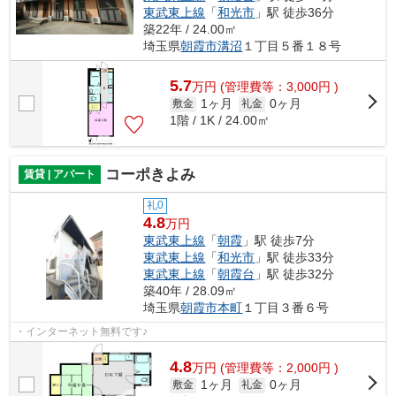
東武東上線
「
和光市
」駅 徒歩36分
築22年 / 24.00㎡
埼玉県
朝霞市
溝沼
１丁目５番１８号
5.7
万
円
(管理費等：3,000円 )
1ヶ月
0ヶ月
敷金
礼金
1階 / 1K / 24.00㎡
コーポきよみ
賃貸 | アパート
礼0
4.8
万円
東武東上線
「
朝霞
」駅 徒歩7分
東武東上線
「
和光市
」駅 徒歩33分
東武東上線
「
朝霞台
」駅 徒歩32分
築40年 / 28.09㎡
埼玉県
朝霞市
本町
１丁目３番６号
・インターネット無料です♪
4.8
万
円
(管理費等：2,000円 )
1ヶ月
0ヶ月
敷金
礼金