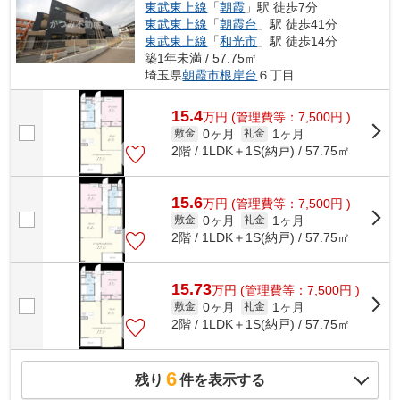
東武東上線
「
朝霞
」駅 徒歩7分
東武東上線
「
朝霞台
」駅 徒歩41分
東武東上線
「
和光市
」駅 徒歩14分
築1年未満 / 57.75㎡
埼玉県
朝霞市
根岸台
６丁目
15.4
万
円
(管理費等：7,500円 )
0ヶ月
1ヶ月
敷金
礼金
2階 / 1LDK＋1S(納戸) / 57.75㎡
15.6
万
円
(管理費等：7,500円 )
0ヶ月
1ヶ月
敷金
礼金
2階 / 1LDK＋1S(納戸) / 57.75㎡
15.73
万
円
(管理費等：7,500円 )
0ヶ月
1ヶ月
敷金
礼金
2階 / 1LDK＋1S(納戸) / 57.75㎡
6
残り
件を表示する