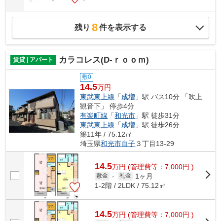
8
残り
件を表示する
カラコレス(D-ｒｏｏｍ)
賃貸 | アパート
敷0
14.5
万円
東武東上線
「
成増
」駅 バス10分 「吹上
観音下」 停歩4分
有楽町線
「
和光市
」駅 徒歩31分
東武東上線
「
成増
」駅 徒歩26分
築11年 / 75.12㎡
埼玉県
和光市
白子
３丁目13-29
14.5
万
円
(管理費等：7,000円 )
1ヶ月
敷金
-
礼金
1-2階 / 2LDK / 75.12㎡
14.5
万
円
(管理費等：7,000円 )