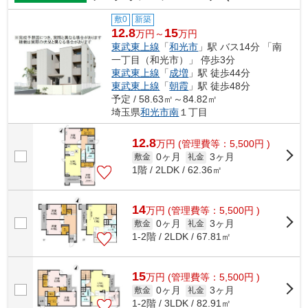
敷0
新築
12.8
15
万円～
万円
東武東上線
「
和光市
」駅 バス14分 「南
一丁目（和光市）」 停歩3分
東武東上線
「
成増
」駅 徒歩44分
東武東上線
「
朝霞
」駅 徒歩48分
予定 / 58.63㎡～84.82㎡
埼玉県
和光市
南
１丁目
12.8
万
円
(管理費等：5,500円 )
0ヶ月
3ヶ月
敷金
礼金
1階 / 2LDK / 62.36㎡
14
万
円
(管理費等：5,500円 )
0ヶ月
3ヶ月
敷金
礼金
1-2階 / 2LDK / 67.81㎡
15
万
円
(管理費等：5,500円 )
0ヶ月
3ヶ月
敷金
礼金
1-2階 / 3LDK / 82.91㎡