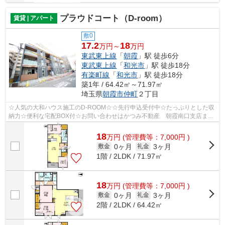
プラウドコート（D-room）
賃貸 | アパート
敷0
17.2
18
万円～
万円
東武東上線
「
朝霞
」駅 徒歩6分
東武東上線
「
和光市
」駅 徒歩18分
有楽町線
「
和光市
」駅 徒歩18分
築1年 / 64.42㎡～71.97㎡
埼玉県
朝霞市
仲町
２丁目
☆人気の大和ハウス施工のD-ROOM☆☆先行申込受付中☆たっぷりとした収
納力☆便利な宅配BOX付☆お問い合わせはかつみ不動産 朝霞南口支店まで
♪
18
万
円
(管理費等：7,000円 )
0ヶ月
3ヶ月
敷金
礼金
1階 / 2LDK / 71.97㎡
18
万
円
(管理費等：7,000円 )
0ヶ月
3ヶ月
敷金
礼金
2階 / 2LDK / 64.42㎡