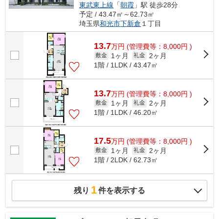
東武東上線
「
朝霞
」駅 徒歩28分
予定 / 43.47㎡～62.73㎡
埼玉県
和光市
下新倉
１丁目
13.7
万
円
(管理費等：8,000円 )
1ヶ月
2ヶ月
敷金
礼金
1階 / 1LDK / 43.47㎡
13.7
万
円
(管理費等：8,000円 )
1ヶ月
2ヶ月
敷金
礼金
1階 / 1LDK / 46.20㎡
17.5
万
円
(管理費等：8,000円 )
1ヶ月
2ヶ月
敷金
礼金
1階 / 2LDK / 62.73㎡
1
残り
件を表示する