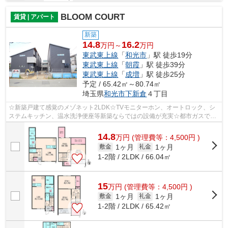
BLOOM COURT
賃貸 | アパート
新築
14.8
16.2
万円～
万円
東武東上線
「
和光市
」駅 徒歩19分
東武東上線
「
朝霞
」駅 徒歩39分
東武東上線
「
成増
」駅 徒歩25分
予定 / 65.42㎡～80.74㎡
埼玉県
和光市
下新倉
４丁目
☆新築戸建て感覚のメゾネット2LDK☆TVモニターホン、オートロック、シ
ステムキッチン、温水洗浄便座等新築ならではの設備が充実☆都市ガスで経
済的♪インターネット無料です☆
14.8
万
円
(管理費等：4,500円 )
1ヶ月
1ヶ月
敷金
礼金
1-2階 / 2LDK / 66.04㎡
15
万
円
(管理費等：4,500円 )
1ヶ月
1ヶ月
敷金
礼金
1-2階 / 2LDK / 65.42㎡