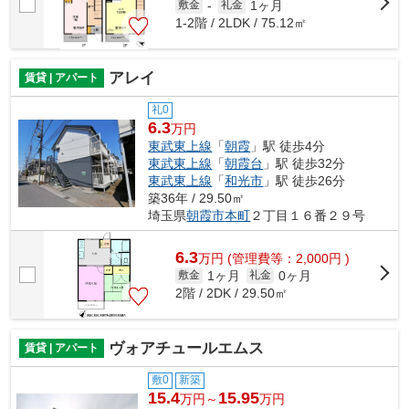
1ヶ月
敷金
-
礼金
1-2階 / 2LDK / 75.12㎡
アレイ
賃貸 | アパート
礼0
6.3
万円
東武東上線
「
朝霞
」駅 徒歩4分
東武東上線
「
朝霞台
」駅 徒歩32分
東武東上線
「
和光市
」駅 徒歩26分
築36年 / 29.50㎡
埼玉県
朝霞市
本町
２丁目１６番２９号
6.3
万
円
(管理費等：2,000円 )
1ヶ月
0ヶ月
敷金
礼金
2階 / 2DK / 29.50㎡
ヴォアチュールエムス
賃貸 | アパート
敷0
新築
15.4
15.95
万円～
万円