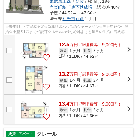
東武東上線
「
朝霞
」駅 徒歩18分
有楽町線
「
地下鉄成増
」駅 徒歩40分
予定 / 44.52㎡～47.66㎡
埼玉県
和光市
新倉
１丁目
☆来年9月下旬完成予定☆新築積水ハウスのシャーメゾン☆先行申込受付開
始☆小型犬1匹まで相談可☆ホテルの様な心地よさと毎日の生活に高級感溢
れる佇まい☆お問い合わせはかつみ不動産(株)...
12.5
万
円
(管理費等：9,000円 )
1ヶ月
2ヶ月
敷金
礼金
1階 / 1LDK / 44.52㎡
13.2
万
円
(管理費等：9,000円 )
1ヶ月
2ヶ月
敷金
礼金
2階 / 1LDK / 44.67㎡
13.4
万
円
(管理費等：9,000円 )
1ヶ月
2ヶ月
敷金
礼金
2階 / 1LDK / 47.66㎡
クレール
賃貸 | アパート