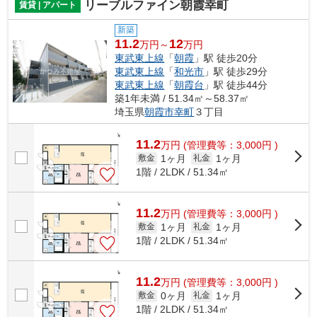
リーブルファイン朝霞幸町
賃貸 | アパート
新築
11.2
12
万円～
万円
東武東上線
「
朝霞
」駅 徒歩20分
東武東上線
「
和光市
」駅 徒歩29分
東武東上線
「
朝霞台
」駅 徒歩44分
築1年未満 / 51.34㎡～58.37㎡
埼玉県
朝霞市
幸町
３丁目
11.2
万
円
(管理費等：3,000円 )
1ヶ月
1ヶ月
敷金
礼金
1階 / 2LDK / 51.34㎡
11.2
万
円
(管理費等：3,000円 )
1ヶ月
1ヶ月
敷金
礼金
1階 / 2LDK / 51.34㎡
11.2
万
円
(管理費等：3,000円 )
0ヶ月
1ヶ月
敷金
礼金
1階 / 2LDK / 51.34㎡