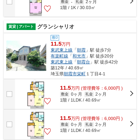
2ヶ月
敷金
-
礼金
1階 / 1K / 30.03㎡
グランシャリオ
賃貸 | アパート
敷0
11.5
万円
東武東上線
「
朝霞
」駅 徒歩7分
有楽町線
「
和光市
」駅 徒歩20分
東武東上線
「
朝霞台
」駅 徒歩42分
築12年 / 40.69㎡
埼玉県
朝霞市
栄町
１丁目4-1
11.5
万
円
(管理費等：6,000円 )
0ヶ月
2ヶ月
敷金
礼金
1階 / 1LDK / 40.69㎡
11.5
万
円
(管理費等：6,000円 )
0ヶ月
2ヶ月
敷金
礼金
1階 / 1LDK / 40.69㎡