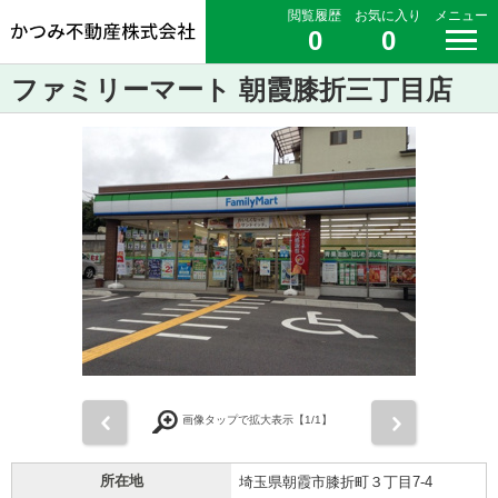
閲覧履歴
お気に入り
メニュー
0
0
ファミリーマート 朝霞膝折三丁目店
前
次
画像タップで拡大表示【
1
/1】
所在地
埼玉県朝霞市膝折町３丁目7-4