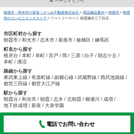
ページトップへ
朝霞市・和光市の賃貸｜かつみ不動産株式会社
>
周辺施設案内
>
朝霞市
>
朝霞
市のコンビニエンスストア
>
ファミリーマート 朝霞膝折三丁目店
市区町村から探す
朝霞市
/
和光市
/
志木市
/
新座市
/
板橋区
/
練馬区
町名から探す
根岸台
/
本町
/
幸町
/
宮戸
/
岡
/
三原
/
白子
/
朝志ケ丘
/
本町
/
溝沼
路線から探す
東武東上線
/
有楽町線
/
副都心線
/
武蔵野線
/
西武池袋線
/
都営三田線
/
都営大江戸線
駅から探す
朝霞台
/
和光市
/
朝霞
/
志木
/
北朝霞
/
柳瀬川
/
成増
/
地下鉄成増
/
新座
/
大泉学園
電話でお問い合わせ