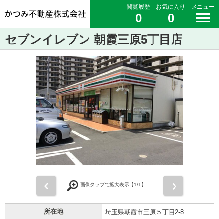
閲覧履歴
お気に入り
メニュー
0
0
セブンイレブン 朝霞三原5丁目店
前
次
画像タップで拡大表示【
1
/1】
所在地
埼玉県朝霞市三原５丁目2-8