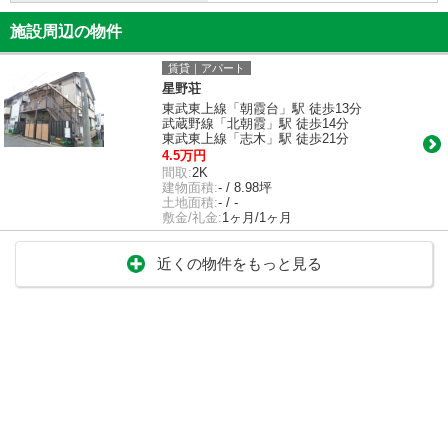
施設周辺の物件
賃貸｜アパート
星野荘
東武東上線「朝霞台」駅 徒歩13分
武蔵野線「北朝霞」駅 徒歩14分
東武東上線「志木」駅 徒歩21分
4.5万円
間取:
2K
建物面積:
- / 8.98坪
土地面積:
- / -
敷金/礼金:
1ヶ月/1ヶ月
近くの物件をもっと見る