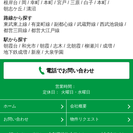
根岸台
/
岡
/
幸町
/
本町
/
宮戸
/
三原
/
白子
/
本町
/
朝志ケ丘
/
溝沼
路線から探す
東武東上線
/
有楽町線
/
副都心線
/
武蔵野線
/
西武池袋線
/
都営三田線
/
都営大江戸線
駅から探す
朝霞台
/
和光市
/
朝霞
/
志木
/
北朝霞
/
柳瀬川
/
成増
/
地下鉄成増
/
新座
/
大泉学園
電話でお問い合わせ
営業時間：
定休日：
火曜日・水曜日
ホーム
会社概要
お問い合わせ
物件リクエスト