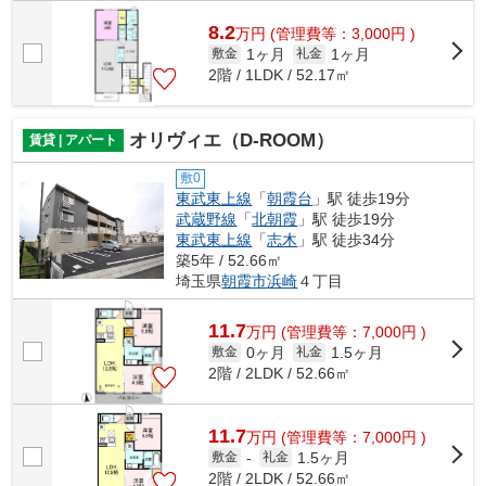
8.2
万
円
(管理費等：3,000円 )
1ヶ月
1ヶ月
敷金
礼金
2階 / 1LDK / 52.17㎡
オリヴィエ（D-ROOM）
賃貸 | アパート
敷0
東武東上線
「
朝霞台
」駅 徒歩19分
武蔵野線
「
北朝霞
」駅 徒歩19分
東武東上線
「
志木
」駅 徒歩34分
築5年 / 52.66㎡
埼玉県
朝霞市
浜崎
４丁目
11.7
万
円
(管理費等：7,000円 )
0ヶ月
1.5ヶ月
敷金
礼金
2階 / 2LDK / 52.66㎡
11.7
万
円
(管理費等：7,000円 )
1.5ヶ月
敷金
-
礼金
2階 / 2LDK / 52.66㎡