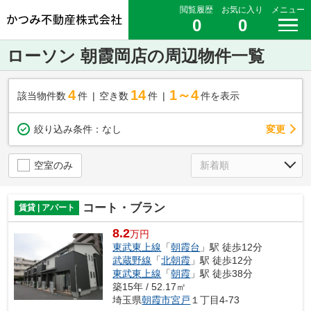
閲覧履歴
お気に入り
メニュー
0
0
ローソン 朝霞岡店の周辺物件一覧
4
14
1～4
該当物件数
件
空き数
件
件を表示
変更
絞り込み条件：
なし
空室のみ
コート・ブラン
賃貸 | アパート
8.2
万円
東武東上線
「
朝霞台
」駅 徒歩12分
武蔵野線
「
北朝霞
」駅 徒歩12分
東武東上線
「
朝霞
」駅 徒歩38分
築15年 / 52.17㎡
埼玉県
朝霞市
宮戸
１丁目4-73