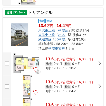
トリアングル
賃貸 | アパート
敷0
新築
13.6
14.4
万円～
万円
東武東上線
「
朝霞台
」駅 徒歩17分
東武東上線
「
志木
」駅 徒歩31分
武蔵野線
「
北朝霞
」駅 徒歩16分
築1年未満 / 58.20㎡～58.84㎡
埼玉県
朝霞市
宮戸
１丁目
13.6
万
円
(管理費等：6,000円 )
0ヶ月
0ヶ月
敷金
礼金
1階 / 2LDK / 58.20㎡
13.6
万
円
(管理費等：6,000円 )
0ヶ月
0ヶ月
敷金
礼金
1階 / 2LDK / 58.84㎡
13.6
万
円
(管理費等：6,000円 )