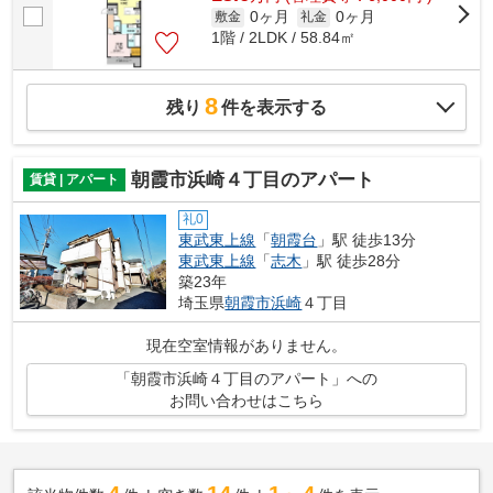
0ヶ月
0ヶ月
敷金
礼金
1階 / 2LDK / 58.84㎡
8
残り
件を表示する
朝霞市浜崎４丁目のアパート
賃貸 | アパート
礼0
東武東上線
「
朝霞台
」駅 徒歩13分
東武東上線
「
志木
」駅 徒歩28分
築23年
埼玉県
朝霞市
浜崎
４丁目
現在空室情報がありません。
「朝霞市浜崎４丁目のアパート」への
お問い合わせはこちら