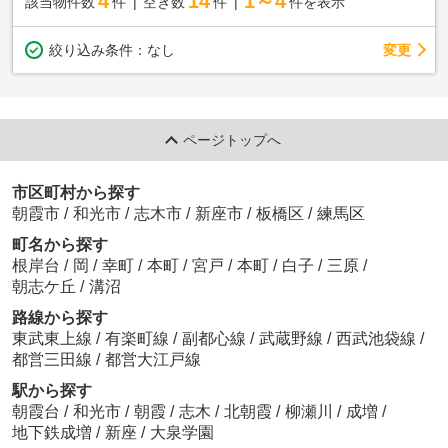
4
14
1～4
該当物件数
件
空き数
件
件を表示
変更
絞り込み条件：
なし
ページトップへ
市区町村から探す
朝霞市
/
和光市
/
志木市
/
新座市
/
板橋区
/
練馬区
町名から探す
根岸台
/
岡
/
幸町
/
本町
/
宮戸
/
本町
/
白子
/
三原
/
朝志ケ丘
/
溝沼
路線から探す
東武東上線
/
有楽町線
/
副都心線
/
武蔵野線
/
西武池袋線
/
都営三田線
/
都営大江戸線
駅から探す
朝霞台
/
和光市
/
朝霞
/
志木
/
北朝霞
/
柳瀬川
/
成増
/
地下鉄成増
/
新座
/
大泉学園