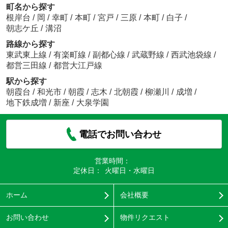
町名から探す
根岸台
/
岡
/
幸町
/
本町
/
宮戸
/
三原
/
本町
/
白子
/
朝志ケ丘
/
溝沼
路線から探す
東武東上線
/
有楽町線
/
副都心線
/
武蔵野線
/
西武池袋線
/
都営三田線
/
都営大江戸線
駅から探す
朝霞台
/
和光市
/
朝霞
/
志木
/
北朝霞
/
柳瀬川
/
成増
/
地下鉄成増
/
新座
/
大泉学園
電話でお問い合わせ
営業時間：
定休日：
火曜日・水曜日
ホーム
会社概要
お問い合わせ
物件リクエスト