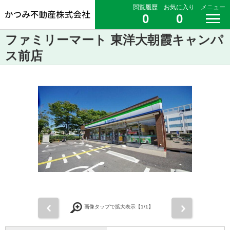
閲覧履歴
お気に入り
メニュー
0
0
ファミリーマート 東洋大朝霞キャンパ
ス前店
前
次
画像タップで拡大表示【
1
/1】