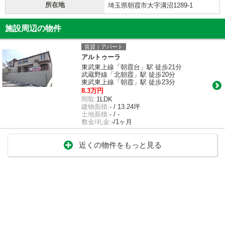
所在地
埼玉県朝霞市大字溝沼1289-1
施設周辺の物件
賃貸｜アパート
アルトゥーラ
東武東上線「朝霞台」駅 徒歩21分
武蔵野線「北朝霞」駅 徒歩20分
東武東上線「朝霞」駅 徒歩23分
8.3万円
間取:
1LDK
建物面積:
- / 13.24坪
土地面積:
- / -
敷金/礼金:
-/1ヶ月
近くの物件をもっと見る