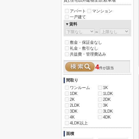
貸),住宅以外建物全部,駐車場
アパート
マンション
一戸建て
▼賃料
～
敷金・保証金なし
礼金・敷引なし
共益費・管理費込み
4
件が該当
間取り
ワンルーム
1K
1DK
1LDK
2K
2DK
2LDK
3K
3DK
3LDK
4K
4DK
4LDK以上
面積