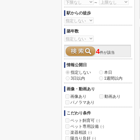
～
駅からの徒歩
築年数
4
件が該当
情報公開日
指定しない
本日
3日以内
1週間以内
画像・動画あり
画像あり
動画あり
パノラマあり
こだわり条件
ペット飼育可
(-)
ペット専用設備
(-)
楽器相談
(-)
陽当り良好
(-)