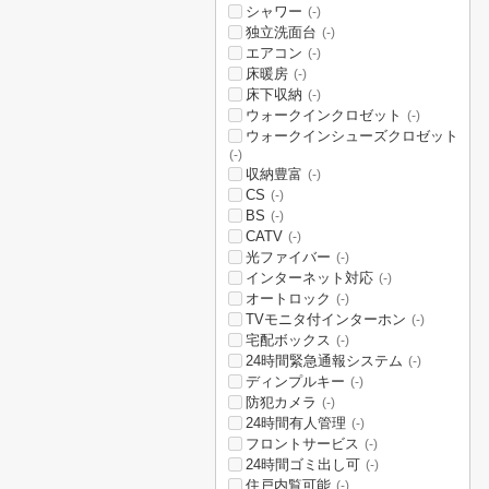
シャワー
(-)
独立洗面台
(-)
エアコン
(-)
床暖房
(-)
床下収納
(-)
ウォークインクロゼット
(-)
ウォークインシューズクロゼット
(-)
収納豊富
(-)
CS
(-)
BS
(-)
CATV
(-)
光ファイバー
(-)
インターネット対応
(-)
オートロック
(-)
TVモニタ付インターホン
(-)
宅配ボックス
(-)
24時間緊急通報システム
(-)
ディンプルキー
(-)
防犯カメラ
(-)
24時間有人管理
(-)
フロントサービス
(-)
24時間ゴミ出し可
(-)
住戸内覧可能
(-)