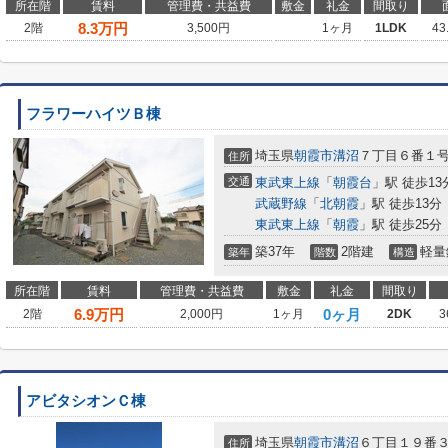
所在階
賃料
管理費・共益費
敷金
礼金
間取り
8.3
万円
2階
3,500円
1ヶ月
1LDK
43
フラワーハイツＢ棟
埼玉県
朝霞市
溝沼
７丁目６番１
住所
交通
東武東上線
「
朝霞台
」駅 徒歩13
武蔵野線
「
北朝霞
」駅 徒歩13分
東武東上線
「
朝霞
」駅 徒歩25分
築37年
2階建
軽量
築年
階数
構造
所在階
賃料
管理費・共益費
敷金
礼金
間取り
6.9
万円
0ヶ月
2階
2,000円
1ヶ月
2DK
3
アビタシオンＣ棟
埼玉県
朝霞市
溝沼
６丁目１９番
住所