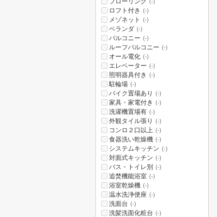
フローリング
(-)
ロフト付き
(-)
メゾネット
(-)
ベランダ
(-)
バルコニー
(-)
ルーフバルコニー
(-)
オール電化
(-)
エレベーター
(-)
照明器具付き
(-)
駐輪場
(-)
バイク置場あり
(-)
家具・家電付き
(-)
洗濯機置場有
(-)
外観タイル張り
(-)
コンロ２口以上
(-)
食器洗い乾燥機
(-)
システムキッチン
(-)
対面式キッチン
(-)
バス・トイレ別
(-)
追焚機能浴室
(-)
浴室乾燥機
(-)
温水洗浄便座
(-)
洗面台
(-)
洗髪洗面化粧台
(-)