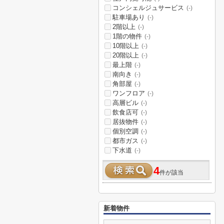
コンシェルジュサービス
(-)
駐車場あり
(-)
2階以上
(-)
1階の物件
(-)
10階以上
(-)
20階以上
(-)
最上階
(-)
南向き
(-)
角部屋
(-)
ワンフロア
(-)
高層ビル
(-)
飲食店可
(-)
居抜物件
(-)
個別空調
(-)
都市ガス
(-)
下水道
(-)
4
件が該当
新着物件