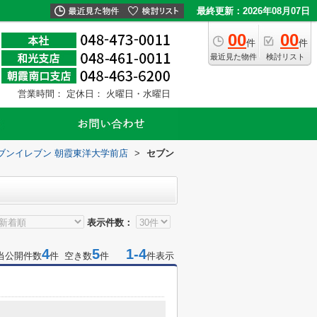
最終更新：2026年08月07日
00
00
件
件
最近見た物件
検討リスト
営業時間：
定休日： 火曜日・水曜日
ブンイレブン 朝霞東洋大学前店
>
セブン
表示件数：
4
5
1-4
当公開件数
件 空き数
件
件表示