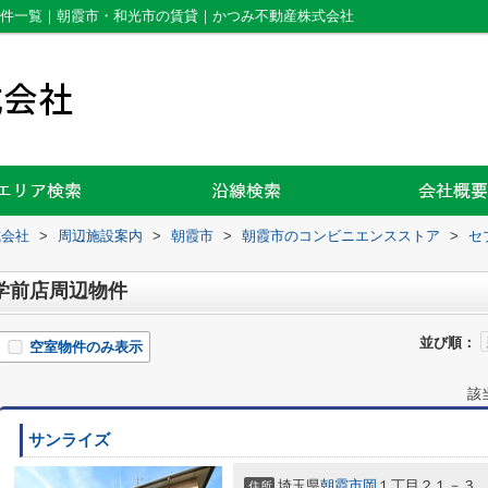
物件一覧｜朝霞市・和光市の賃貸｜かつみ不動産株式会社
式会社
>
周辺施設案内
>
朝霞市
>
朝霞市のコンビニエンスストア
>
セ
学前店周辺物件
並び順：
空室物件のみ表示
該
サンライズ
埼玉県
朝霞市
岡
１丁目２１－３
住所