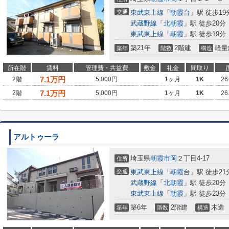
交通
東武東上線
「
朝霞台
」駅 徒歩19
武蔵野線
「
北朝霞
」駅 徒歩20分
東武東上線
「
朝霞
」駅 徒歩19分
築21年
2階建
軽量
築年
階数
構造
所在階
賃料
管理費・共益費
敷金
礼金
間取り
7.1
万円
2階
5,000円
1ヶ月
1K
26
7.1
万円
2階
5,000円
1ヶ月
1K
26
アルトゥーラ
埼玉県
朝霞市
岡
２丁目4-17
住所
交通
東武東上線
「
朝霞台
」駅 徒歩21
武蔵野線
「
北朝霞
」駅 徒歩20分
東武東上線
「
朝霞
」駅 徒歩23分
築6年
2階建
木造
築年
階数
構造