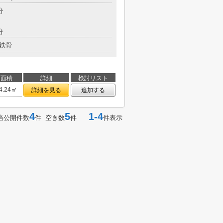
分
分
鉄骨
面積
詳細
検討リスト
4.24㎡
詳細を見る
追加する
4
5
1-4
当公開件数
件 空き数
件
件表示