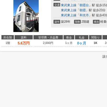
交通
東武東上線
「
朝霞台
」駅 徒歩15
東武東上線
「
朝霞
」駅 徒歩23分
東武東上線
「
和光市
」駅 徒歩43
築28年
2階建
軽量
築年
階数
構造
所在階
賃料
管理費・共益費
敷金
礼金
間取り
5.6
万円
0ヶ月
1階
2,000円
1ヶ月
1K
2
該