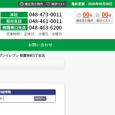
最終更新：2026年08月08日
00
00
件
件
最近見た物件
検討リスト
営業時間：
定休日： 火曜日・水曜日
ブンイレブン 朝霞幸町1丁目店
詳細情報
-1
MAP
▼