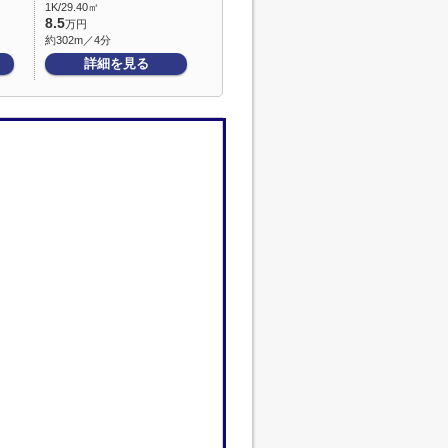
1K/29.40㎡
8.5
万円
約302m／4分
詳細を見る