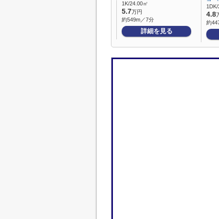
1K/24.00㎡
1DK/
5.7
万円
4.8
約549m／7分
約44
詳細を見る