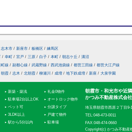
志木市
/
新座市
/
板橋区
/
練馬区
町
/
幸町
/
宮戸
/
三原
/
白子
/
本町
/
朝志ケ丘
/
溝沼
楽町線
/
副都心線
/
武蔵野線
/
西武池袋線
/
都営三田線
/
都営大江戸線
朝霞
/
志木
/
北朝霞
/
柳瀬川
/
成増
/
地下鉄成増
/
新座
/
大泉学園
朝霞市・和光市や近
新築・築浅
礼金0物件
かつみ不動産株式会
駐車場2台以上OK
オートロック物件
ペット可
分譲タイプ
埼玉県朝霞市西原２丁目9-
3LDK以上
戸建て物件
TEL:048-473-0011
駅から5分以内
駐車場
FAX:048-474-0660
Copyright(c) かつみ不