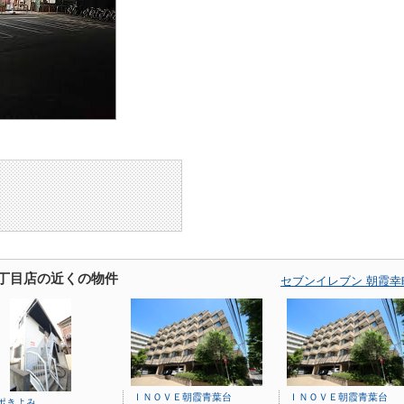
1丁目店の近くの物件
セブンイレブン 朝霞
ＩＮＯＶＥ朝霞青葉台
ＩＮＯＶＥ朝霞青葉台
ポきよみ