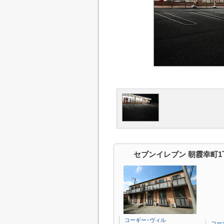
セブンイレブン 朝霞幸町
コーギー･ヴィル
コー