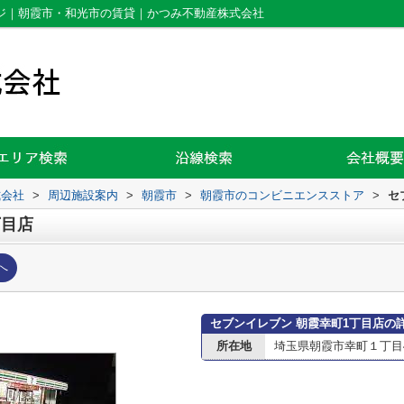
ージ｜朝霞市・和光市の賃貸｜かつみ不動産株式会社
式会社
>
周辺施設案内
>
朝霞市
>
朝霞市のコンビニエンスストア
>
セ
丁目店
へ
セブンイレブン 朝霞幸町1丁目店の
所在地
埼玉県朝霞市幸町１丁目4