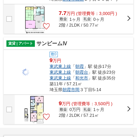
7.7
万
円
(管理費等：3,000円 )
1ヶ月
0ヶ月
敷金
礼金
2階 / 2LDK / 50.77㎡
サンビームⅣ
賃貸 | アパート
敷0
9
万円
東武東上線
「
朝霞
」駅 徒歩17分
東武東上線
「
朝霞台
」駅 徒歩23分
東武東上線
「
和光市
」駅 徒歩35分
築11年 / 57.21㎡
埼玉県
朝霞市
岡
３丁目5-14
9
万
円
(管理費等：3,500円 )
0万円
1ヶ月
敷金
礼金
2階 / 2LDK / 57.21㎡