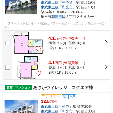
東武東上線
「
朝霞台
」駅 徒歩19分
東武東上線
「
和光市
」駅 徒歩40分
築34年 / 18.08㎡～20.00㎡
埼玉県
朝霞市
岡
３丁目２６番８号
・フリーレント1か月！ ・綺麗にリフォーム済♪ ・エアコン、モニターホン
付！
4.1
万
円
(管理費等：- )
1ヶ月
0ヶ月
敷金
礼金
2階 / 1K / 20.00㎡
4.1
万
円
(管理費等：- )
1ヶ月
0ヶ月
敷金
礼金
2階 / 1K / 18.08㎡
あさかヴィレッジ スクエア棟
賃貸 | マンション
フリーレント
敷0
礼0
13.5
万円
東武東上線
「
朝霞
」駅 徒歩20分
東武東上線
「
和光市
」駅 徒歩33分