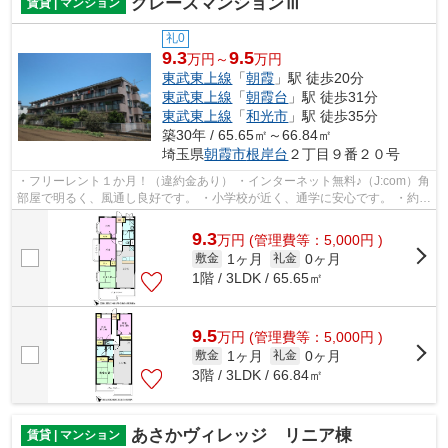
グレースマンションⅢ
賃貸 | マンション
礼0
9.3
9.5
万円～
万円
東武東上線
「
朝霞
」駅 徒歩20分
東武東上線
「
朝霞台
」駅 徒歩31分
東武東上線
「
和光市
」駅 徒歩35分
築30年 / 65.65㎡～66.84㎡
埼玉県
朝霞市
根岸台
２丁目９番２０号
・フリーレント１か月！（違約金あり） ・インターネット無料♪（J:com）角
部屋で明るく、風通し良好です。 ・小学校が近く、通学に安心です。 ・約
500mの所に商業施設（スーパー、ホー...
9.3
万
円
(管理費等：5,000円 )
1ヶ月
0ヶ月
敷金
礼金
1階 / 3LDK / 65.65㎡
9.5
万
円
(管理費等：5,000円 )
1ヶ月
0ヶ月
敷金
礼金
3階 / 3LDK / 66.84㎡
あさかヴィレッジ リニア棟
賃貸 | マンション