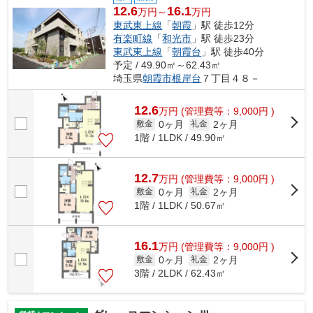
12.6
16.1
万円～
万円
東武東上線
「
朝霞
」駅 徒歩12分
有楽町線
「
和光市
」駅 徒歩23分
東武東上線
「
朝霞台
」駅 徒歩40分
予定 / 49.90㎡～62.43㎡
埼玉県
朝霞市
根岸台
７丁目４８－
12.6
万
円
(管理費等：9,000円 )
0ヶ月
2ヶ月
敷金
礼金
1階 / 1LDK / 49.90㎡
12.7
万
円
(管理費等：9,000円 )
0ヶ月
2ヶ月
敷金
礼金
1階 / 1LDK / 50.67㎡
16.1
万
円
(管理費等：9,000円 )
0ヶ月
2ヶ月
敷金
礼金
3階 / 2LDK / 62.43㎡