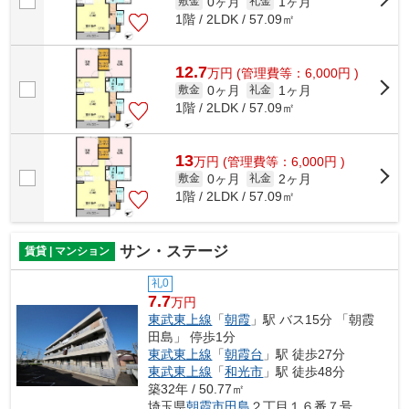
0ヶ月
1ヶ月
敷金
礼金
1階 / 2LDK / 57.09㎡
12.7
万
円
(管理費等：6,000円 )
0ヶ月
1ヶ月
敷金
礼金
1階 / 2LDK / 57.09㎡
13
万
円
(管理費等：6,000円 )
0ヶ月
2ヶ月
敷金
礼金
1階 / 2LDK / 57.09㎡
サン・ステージ
賃貸 | マンション
礼0
7.7
万円
東武東上線
「
朝霞
」駅 バス15分 「朝霞
田島」 停歩1分
東武東上線
「
朝霞台
」駅 徒歩27分
東武東上線
「
和光市
」駅 徒歩48分
築32年 / 50.77㎡
埼玉県
朝霞市
田島
２丁目１６番７号