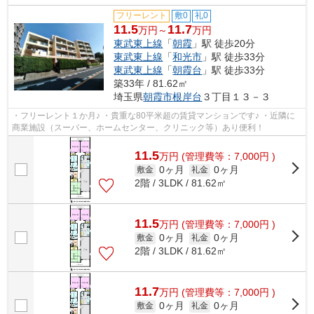
フリーレント
敷0
礼0
11.5
11.7
万円～
万円
東武東上線
「
朝霞
」駅 徒歩20分
東武東上線
「
和光市
」駅 徒歩33分
東武東上線
「
朝霞台
」駅 徒歩33分
築33年 / 81.62㎡
埼玉県
朝霞市
根岸台
３丁目１３－３
・フリーレント１か月♪ ・貴重な80平米超の賃貸マンションです♪ ・近隣に
商業施設（スーパー、ホームセンター、クリニック等）あり便利！
11.5
万
円
(管理費等：7,000円 )
0ヶ月
0ヶ月
敷金
礼金
2階 / 3LDK / 81.62㎡
11.5
万
円
(管理費等：7,000円 )
0ヶ月
0ヶ月
敷金
礼金
2階 / 3LDK / 81.62㎡
11.7
万
円
(管理費等：7,000円 )
0ヶ月
0ヶ月
敷金
礼金