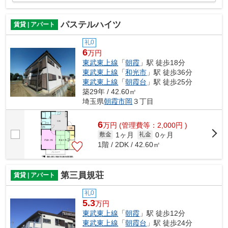
パステルハイツ
賃貸 | アパート
礼0
6
万円
東武東上線
「
朝霞
」駅 徒歩18分
東武東上線
「
和光市
」駅 徒歩36分
東武東上線
「
朝霞台
」駅 徒歩25分
築29年 / 42.60㎡
埼玉県
朝霞市
岡
３丁目
6
万
円
(管理費等：2,000円 )
1ヶ月
0ヶ月
敷金
礼金
1階 / 2DK / 42.60㎡
第三員規荘
賃貸 | アパート
礼0
5.3
万円
東武東上線
「
朝霞
」駅 徒歩12分
東武東上線
「
朝霞台
」駅 徒歩24分