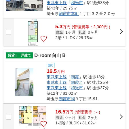
東武東上線
「
和光市
」駅 徒歩33分
築43年 / 29.75㎡
埼玉県
朝霞市
本町
１丁目３２番２０号
5.3
万
円
(管理費等：2,000円 )
1ヶ月
0ヶ月
敷金
礼金
2階 / 1LDK / 29.75㎡
D-room向山Ｂ
賃貸 | 一戸建て
敷0
16.5
万円
東武東上線
「
朝霞
」駅 徒歩18分
東武東上線
「
朝霞台
」駅 徒歩25分
東武東上線
「
和光市
」駅 徒歩37分
築12年 / 81.02㎡
埼玉県
朝霞市
岡
３丁目15-91
16.5
万
円
(管理費等：- )
0ヶ月
2ヶ月
敷金
礼金
1-2階 / 3LDK / 81.02㎡