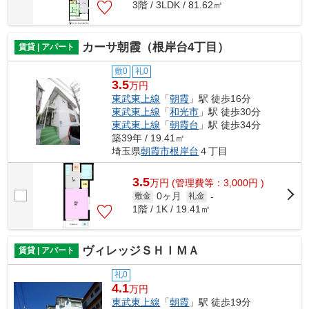
3階 / 3LDK / 81.62㎡
カーサ朝霞（根岸台4丁目）
賃貸 | アパート
敷0
礼0
3.5
万円
東武東上線
「
朝霞
」駅 徒歩16分
東武東上線
「
和光市
」駅 徒歩30分
東武東上線
「
朝霞台
」駅 徒歩34分
築39年 / 19.41㎡
埼玉県
朝霞市
根岸台
４丁目
3.5
万
円
(管理費等：3,000円 )
0ヶ月
敷金
礼金
-
1階 / 1K / 19.41㎡
ヴィレッジＳＨＩＭＡ
賃貸 | アパート
礼0
4.1
万円
東武東上線
「
朝霞
」駅 徒歩19分