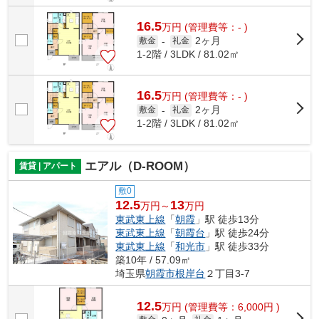
16.5
万
円
(管理費等：- )
2ヶ月
敷金
-
礼金
1-2階 / 3LDK / 81.02㎡
16.5
万
円
(管理費等：- )
2ヶ月
敷金
-
礼金
1-2階 / 3LDK / 81.02㎡
エアル（D-ROOM）
賃貸 | アパート
敷0
12.5
13
万円～
万円
東武東上線
「
朝霞
」駅 徒歩13分
東武東上線
「
朝霞台
」駅 徒歩24分
東武東上線
「
和光市
」駅 徒歩33分
築10年 / 57.09㎡
埼玉県
朝霞市
根岸台
２丁目3-7
12.5
万
円
(管理費等：6,000円 )