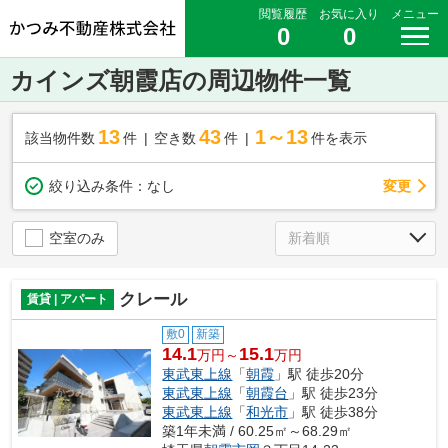
閲覧履歴
お気に入り
メニュー
0
0
カインズ朝霞店の周辺物件一覧
13
43
1～13
該当物件数
件
空き数
件
件を表示
変更
絞り込み条件：
なし
空室のみ
クレール
賃貸 | アパート
敷0
新築
14.1
15.1
万円～
万円
東武東上線
「
朝霞
」駅 徒歩20分
東武東上線
「
朝霞台
」駅 徒歩23分
東武東上線
「
和光市
」駅 徒歩38分
築1年未満 / 60.25㎡～68.29㎡