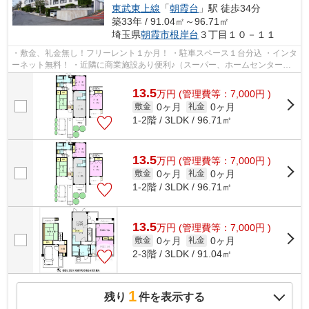
東武東上線
「
朝霞台
」駅 徒歩34分
築33年 / 91.04㎡～96.71㎡
埼玉県
朝霞市
根岸台
３丁目１０－１１
・敷金、礼金無し！フリーレント１か月！ ・駐車スペース１台分込 ・インタ
ーネット無料！ ・近隣に商業施設あり便利♪（スーパー、ホームセンター、
クリニック等）
13.5
万
円
(管理費等：7,000円 )
0ヶ月
0ヶ月
敷金
礼金
1-2階 / 3LDK / 96.71㎡
13.5
万
円
(管理費等：7,000円 )
0ヶ月
0ヶ月
敷金
礼金
1-2階 / 3LDK / 96.71㎡
13.5
万
円
(管理費等：7,000円 )
0ヶ月
0ヶ月
敷金
礼金
2-3階 / 3LDK / 91.04㎡
1
残り
件を表示する