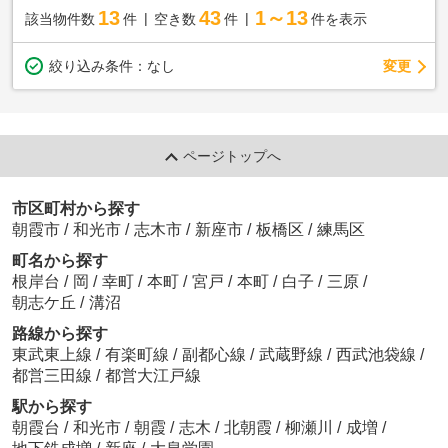
13
43
1～13
該当物件数
件
空き数
件
件を表示
変更
絞り込み条件：
なし
ページトップへ
市区町村から探す
朝霞市
/
和光市
/
志木市
/
新座市
/
板橋区
/
練馬区
町名から探す
根岸台
/
岡
/
幸町
/
本町
/
宮戸
/
本町
/
白子
/
三原
/
朝志ケ丘
/
溝沼
路線から探す
東武東上線
/
有楽町線
/
副都心線
/
武蔵野線
/
西武池袋線
/
都営三田線
/
都営大江戸線
駅から探す
朝霞台
/
和光市
/
朝霞
/
志木
/
北朝霞
/
柳瀬川
/
成増
/