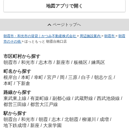
地図アプリで開く
ページトップへ
朝霞市・和光市の賃貸｜かつみ不動産株式会社
>
周辺施設案内
>
朝霞市
>
朝霞
市のその他
>
ほっともっと 朝霞台南口店
市区町村から探す
朝霞市
/
和光市
/
志木市
/
新座市
/
板橋区
/
練馬区
町名から探す
根岸台
/
本町
/
幸町
/
宮戸
/
岡
/
三原
/
白子
/
朝志ケ丘
/
本町
/
下新倉
路線から探す
東武東上線
/
有楽町線
/
副都心線
/
武蔵野線
/
西武池袋線
/
都営三田線
/
都営大江戸線
駅から探す
朝霞台
/
和光市
/
朝霞
/
志木
/
北朝霞
/
柳瀬川
/
成増
/
地下鉄成増
/
新座
/
大泉学園