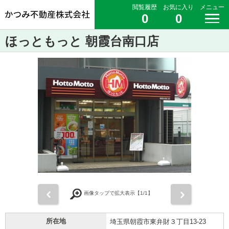
閲覧履歴
お気に入り
メニュー
0
0
ほっともっと 朝霞台南口店
前
次
画像タップで拡大表示【
1
/1】
所在地
埼玉県朝霞市東弁財３丁目13-23