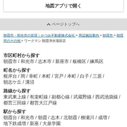
地図アプリで開く
ページトップへ
朝霞市・和光市の賃貸｜かつみ不動産株式会社
>
周辺施設案内
>
朝霞市
>
朝霞
市のその他
>
ワークマン 朝霞浄水場前店
市区町村から探す
朝霞市
/
和光市
/
志木市
/
新座市
/
板橋区
/
練馬区
町名から探す
根岸台
/
岡
/
幸町
/
本町
/
宮戸
/
本町
/
白子
/
三原
/
朝志ケ丘
/
溝沼
路線から探す
東武東上線
/
有楽町線
/
副都心線
/
武蔵野線
/
西武池袋線
/
都営三田線
/
都営大江戸線
駅から探す
朝霞台
/
和光市
/
朝霞
/
志木
/
北朝霞
/
柳瀬川
/
成増
/
地下鉄成増
/
新座
/
大泉学園