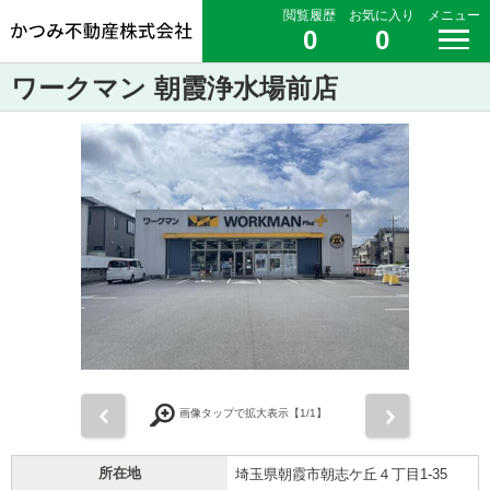
閲覧履歴
お気に入り
メニュー
0
0
ワークマン 朝霞浄水場前店
前
次
画像タップで拡大表示【
1
/1】
所在地
埼玉県朝霞市朝志ケ丘４丁目1-35