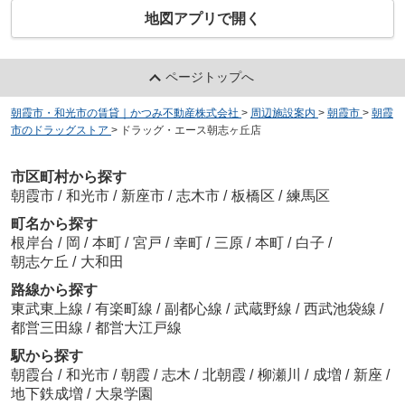
地図アプリで開く
ページトップへ
朝霞市・和光市の賃貸｜かつみ不動産株式会社
>
周辺施設案内
>
朝霞市
>
朝霞
市のドラッグストア
>
ドラッグ・エース朝志ヶ丘店
市区町村から探す
朝霞市
/
和光市
/
新座市
/
志木市
/
板橋区
/
練馬区
町名から探す
根岸台
/
岡
/
本町
/
宮戸
/
幸町
/
三原
/
本町
/
白子
/
朝志ケ丘
/
大和田
路線から探す
東武東上線
/
有楽町線
/
副都心線
/
武蔵野線
/
西武池袋線
/
都営三田線
/
都営大江戸線
駅から探す
朝霞台
/
和光市
/
朝霞
/
志木
/
北朝霞
/
柳瀬川
/
成増
/
新座
/
地下鉄成増
/
大泉学園