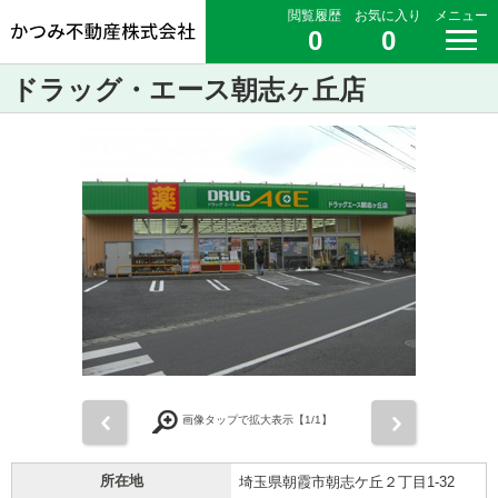
閲覧履歴
お気に入り
メニュー
0
0
ドラッグ・エース朝志ヶ丘店
前
次
画像タップで拡大表示【
1
/1】
所在地
埼玉県朝霞市朝志ケ丘２丁目1-32