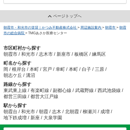
ページトップへ
朝霞市・和光市の賃貸｜かつみ不動産株式会社
>
周辺施設案内
>
朝霞市
>
朝霞
市の総合病院
>
TMGあさか医療センター
市区町村から探す
朝霞市
/
和光市
/
志木市
/
新座市
/
板橋区
/
練馬区
町名から探す
岡
/
根岸台
/
本町
/
宮戸
/
幸町
/
本町
/
白子
/
三原
/
朝志ケ丘
/
溝沼
路線から探す
東武東上線
/
有楽町線
/
副都心線
/
武蔵野線
/
西武池袋線
/
都営三田線
/
都営大江戸線
駅から探す
朝霞台
/
和光市
/
朝霞
/
志木
/
北朝霞
/
柳瀬川
/
成増
/
地下鉄成増
/
新座
/
大泉学園