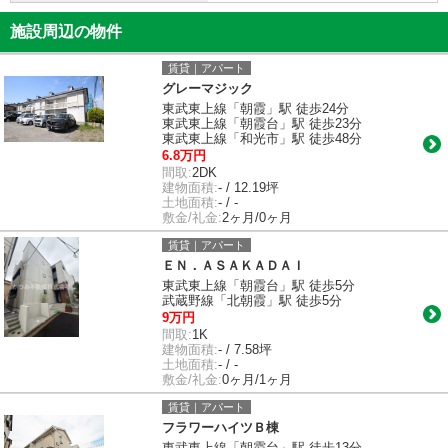
施設周辺の物件
賃貸｜アパート
グレーマジック
東武東上線「朝霞」駅 徒歩24分
東武東上線「朝霞台」駅 徒歩23分
東武東上線「和光市」駅 徒歩48分
6.8万円
間取:
2DK
建物面積:
- / 12.19坪
土地面積:
- / -
敷金/礼金:
2ヶ月/0ヶ月
賃貸｜アパート
ＥＮ．ＡＳＡＫＡＤＡＩ
東武東上線「朝霞台」駅 徒歩5分
武蔵野線「北朝霞」駅 徒歩5分
9万円
間取:
1K
建物面積:
- / 7.58坪
土地面積:
- / -
敷金/礼金:
0ヶ月/1ヶ月
賃貸｜アパート
フラワーハイツＢ棟
東武東上線「朝霞台」駅 徒歩13分