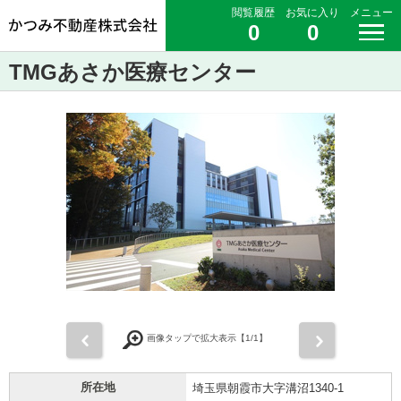
閲覧履歴
お気に入り
メニュー
0
0
TMGあさか医療センター
前
次
画像タップで拡大表示【
1
/1】
所在地
埼玉県朝霞市大字溝沼1340-1