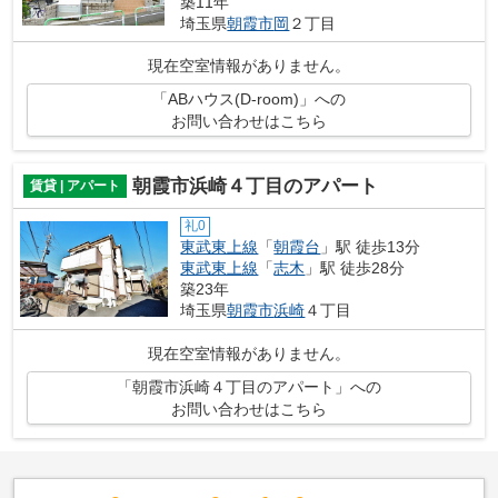
築11年
埼玉県
朝霞市
岡
２丁目
現在空室情報がありません。
「ABハウス(D-room)」への
お問い合わせはこちら
朝霞市浜崎４丁目のアパート
賃貸 | アパート
礼0
東武東上線
「
朝霞台
」駅 徒歩13分
東武東上線
「
志木
」駅 徒歩28分
築23年
埼玉県
朝霞市
浜崎
４丁目
現在空室情報がありません。
「朝霞市浜崎４丁目のアパート」への
お問い合わせはこちら