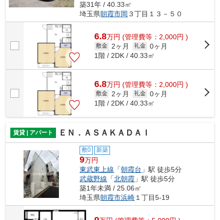
築31年 / 40.33㎡
埼玉県
朝霞市
岡
３丁目１３－５０
6.8
万
円
(管理費等：2,000円 )
2ヶ月
0ヶ月
敷金
礼金
1階 / 2DK / 40.33㎡
6.8
万
円
(管理費等：2,000円 )
2ヶ月
0ヶ月
敷金
礼金
1階 / 2DK / 40.33㎡
ＥＮ．ＡＳＡＫＡＤＡＩ
賃貸 | アパート
敷0
新築
9
万円
東武東上線
「
朝霞台
」駅 徒歩5分
武蔵野線
「
北朝霞
」駅 徒歩5分
築1年未満 / 25.06㎡
埼玉県
朝霞市
浜崎
１丁目5-19
9