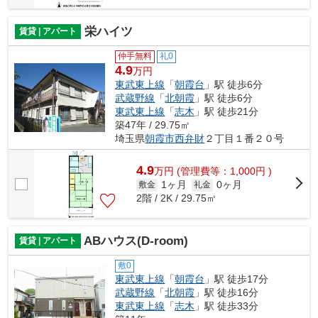
栄ハイツ
賃貸 | アパート
仲手無料
礼0
4.9
万円
東武東上線
「
朝霞台
」駅 徒歩6分
武蔵野線
「
北朝霞
」駅 徒歩6分
東武東上線
「
志木
」駅 徒歩21分
築47年 / 29.75㎡
埼玉県
朝霞市
西弁財
２丁目１番２０号
4.9
万
円
(管理費等：1,000円 )
1ヶ月
0ヶ月
敷金
礼金
2階 / 2K / 29.75㎡
ABハウス(D-room)
賃貸 | アパート
敷0
東武東上線
「
朝霞台
」駅 徒歩17分
武蔵野線
「
北朝霞
」駅 徒歩16分
東武東上線
「
志木
」駅 徒歩33分