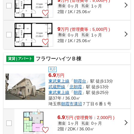
万
円
(管理費等：5,000円 )
0ヶ月
1ヶ月
敷金
礼金
2階 / 1K / 25.06㎡
9
万
円
(管理費等：5,000円 )
0ヶ月
1ヶ月
敷金
礼金
2階 / 1K / 25.06㎡
フラワーハイツＢ棟
賃貸 | アパート
礼0
6.9
万円
東武東上線
「
朝霞台
」駅 徒歩13分
武蔵野線
「
北朝霞
」駅 徒歩13分
東武東上線
「
朝霞
」駅 徒歩25分
築37年 / 36.00㎡
埼玉県
朝霞市
溝沼
７丁目６番１号
6.9
万
円
(管理費等：2,000円 )
1ヶ月
0ヶ月
敷金
礼金
2階 / 2DK / 36.00㎡