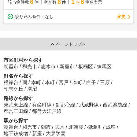
6
6
1～6
該当物件数
件
空き数
件
件を表示
変更
絞り込み条件：
なし
ページトップへ
市区町村から探す
朝霞市
/
和光市
/
志木市
/
新座市
/
板橋区
/
練馬区
町名から探す
根岸台
/
岡
/
幸町
/
本町
/
宮戸
/
本町
/
白子
/
三原
/
朝志ケ丘
/
溝沼
路線から探す
東武東上線
/
有楽町線
/
副都心線
/
武蔵野線
/
西武池袋線
/
都営三田線
/
都営大江戸線
駅から探す
朝霞台
/
和光市
/
朝霞
/
志木
/
北朝霞
/
柳瀬川
/
成増
/
地下鉄成増
/
新座
/
大泉学園