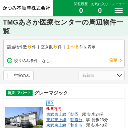
閲覧履歴
お気に入り
メニュー
0
0
TMGあさか医療センターの周辺物件一
覧
6
6
1～6
該当物件数
件
空き数
件
件を表示
変更
絞り込み条件：
なし
空室のみ
グレーマジック
賃貸 | アパート
礼0
6.8
万円
東武東上線
「
朝霞
」駅 徒歩24分
東武東上線
「
朝霞台
」駅 徒歩23分
東武東上線
「
和光市
」駅 徒歩48分