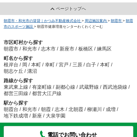
ページトップへ
朝霞市・和光市の賃貸｜かつみ不動産株式会社
>
周辺施設案内
>
朝霞市
>
朝霞
市のスポーツ施設
>
朝霞市健康増進センターわくわくどーむ
市区町村から探す
朝霞市
/
和光市
/
志木市
/
新座市
/
板橋区
/
練馬区
町名から探す
根岸台
/
岡
/
本町
/
幸町
/
宮戸
/
三原
/
白子
/
本町
/
朝志ケ丘
/
溝沼
路線から探す
東武東上線
/
有楽町線
/
副都心線
/
武蔵野線
/
西武池袋線
/
都営三田線
/
都営大江戸線
駅から探す
朝霞台
/
和光市
/
朝霞
/
志木
/
北朝霞
/
柳瀬川
/
成増
/
地下鉄成増
/
新座
/
大泉学園
電話でお問い合わせ