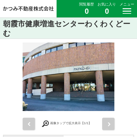
閲覧履歴
お気に入り
メニュー
0
0
朝霞市健康増進センターわくわくどー
む
前
次
画像タップで拡大表示【
1
/1】