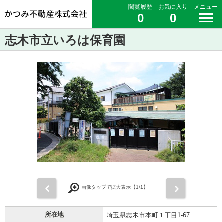
閲覧履歴
お気に入り
メニュー
0
0
志木市立いろは保育園
前
次
画像タップで拡大表示【
1
/1】
所在地
埼玉県志木市本町１丁目1-67