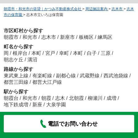
朝霞市・和光市の賃貸｜かつみ不動産株式会社
>
周辺施設案内
>
志木市
>
志木
市の保育園
>
志木市立いろは保育園
市区町村から探す
朝霞市
/
和光市
/
志木市
/
新座市
/
板橋区
/
練馬区
町名から探す
岡
/
根岸台
/
本町
/
宮戸
/
幸町
/
本町
/
白子
/
三原
/
朝志ケ丘
/
溝沼
路線から探す
東武東上線
/
有楽町線
/
副都心線
/
武蔵野線
/
西武池袋線
/
都営三田線
/
都営大江戸線
駅から探す
朝霞台
/
和光市
/
朝霞
/
志木
/
北朝霞
/
柳瀬川
/
成増
/
地下鉄成増
/
新座
/
大泉学園
電話でお問い合わせ