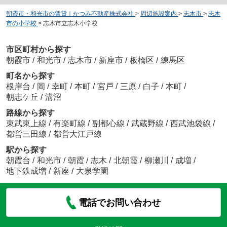
朝霞市・和光市の賃貸｜かつみ不動産株式会社
>
周辺施設案内
>
志木市
>
志木
市の小学校
>
志木市立志木小学校
市区町村から探す
朝霞市
/
和光市
/
志木市
/
新座市
/
板橋区
/
練馬区
町名から探す
根岸台
/
岡
/
幸町
/
本町
/
宮戸
/
三原
/
白子
/
本町
/
朝志ケ丘
/
溝沼
路線から探す
東武東上線
/
有楽町線
/
副都心線
/
武蔵野線
/
西武池袋線
/
都営三田線
/
都営大江戸線
駅から探す
朝霞台
/
和光市
/
朝霞
/
志木
/
北朝霞
/
柳瀬川
/
成増
/
地下鉄成増
/
新座
/
大泉学園
電話でお問い合わせ