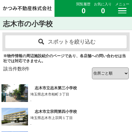
閲覧履歴
お気に入り
メニュー
0
0
志木市の小学校
スポットを絞り込む
※物件情報の周辺施設紹介のページであり、各店舗への問い合わせは当
社では対応できません。
該当件数
8
件
志木市立志木第三小学校
埼玉県志木市柏町３丁目
-
志木市立宗岡第四小学校
埼玉県志木市上宗岡１丁目
-