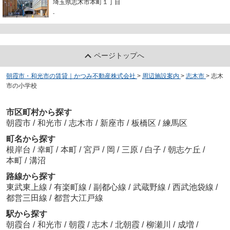
埼玉県志木市本町１丁目
-
ページトップへ
朝霞市・和光市の賃貸｜かつみ不動産株式会社
>
周辺施設案内
>
志木市
>
志木
市の小学校
市区町村から探す
朝霞市
/
和光市
/
志木市
/
新座市
/
板橋区
/
練馬区
町名から探す
根岸台
/
幸町
/
本町
/
宮戸
/
岡
/
三原
/
白子
/
朝志ケ丘
/
本町
/
溝沼
路線から探す
東武東上線
/
有楽町線
/
副都心線
/
武蔵野線
/
西武池袋線
/
都営三田線
/
都営大江戸線
駅から探す
朝霞台
/
和光市
/
朝霞
/
志木
/
北朝霞
/
柳瀬川
/
成増
/