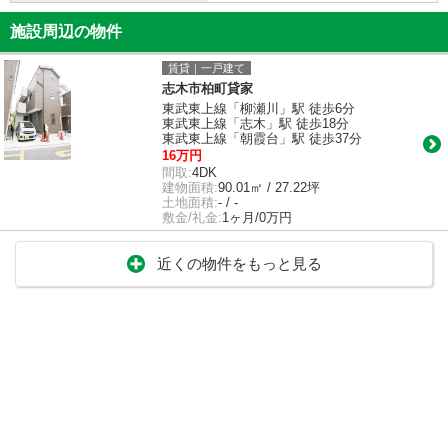
施設周辺の物件
賃貸｜一戸建て
志木市柏町貸家
東武東上線「柳瀬川」駅 徒歩6分
東武東上線「志木」駅 徒歩18分
東武東上線「朝霞台」駅 徒歩37分
16万円
間取:
4DK
建物面積:
90.01㎡ / 27.22坪
土地面積:
- / -
敷金/礼金:
1ヶ月/0万円
近くの物件をもっと見る