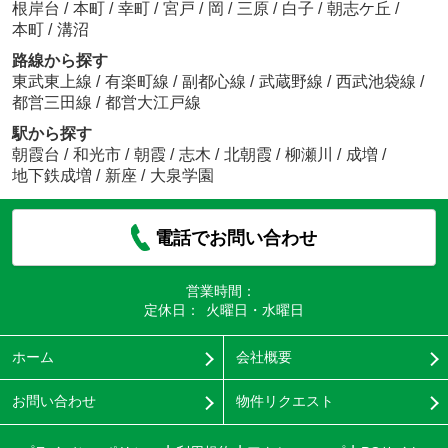
根岸台
/
本町
/
幸町
/
宮戸
/
岡
/
三原
/
白子
/
朝志ケ丘
/
本町
/
溝沼
路線から探す
東武東上線
/
有楽町線
/
副都心線
/
武蔵野線
/
西武池袋線
/
都営三田線
/
都営大江戸線
駅から探す
朝霞台
/
和光市
/
朝霞
/
志木
/
北朝霞
/
柳瀬川
/
成増
/
地下鉄成増
/
新座
/
大泉学園
電話でお問い合わせ
営業時間：
定休日：
火曜日・水曜日
ホーム
会社概要
お問い合わせ
物件リクエスト