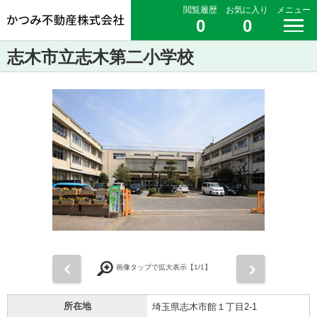
閲覧履歴
お気に入り
メニュー
0
0
志木市立志木第二小学校
前
次
画像タップで拡大表示【
1
/1】
所在地
埼玉県志木市館１丁目2-1