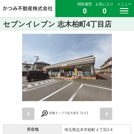
閲覧履歴
お気に入り
メニュー
0
0
セブンイレブン 志木柏町4丁目店
前
次
画像タップで拡大表示【
1
/1】
所在地
埼玉県志木市柏町４丁目2-4