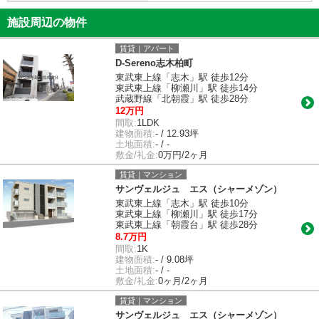
施設周辺の物件
賃貸｜アパート
D-Sereno志木柏町
東武東上線「志木」駅 徒歩12分
東武東上線「柳瀬川」駅 徒歩14分
武蔵野線「北朝霞」駅 徒歩28分
12万円
間取:
1LDK
建物面積:
- / 12.93坪
土地面積:
- / -
敷金/礼金:
0万円/2ヶ月
賃貸｜マンション
サンヴェルジュ エス（シャーメゾン）
東武東上線「志木」駅 徒歩10分
東武東上線「柳瀬川」駅 徒歩17分
東武東上線「朝霞台」駅 徒歩28分
8.7万円
間取:
1K
建物面積:
- / 9.08坪
土地面積:
- / -
敷金/礼金:
0ヶ月/2ヶ月
賃貸｜マンション
サンヴェルジュ エス（シャーメゾン）