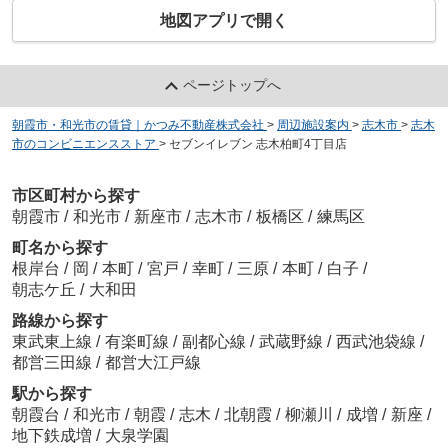
地図アプリで開く
ページトップへ
朝霞市・和光市の賃貸｜かつみ不動産株式会社
>
周辺施設案内
>
志木市
>
志木
市のコンビニエンスストア
>
セブンイレブン 志木柏町4丁目店
市区町村から探す
朝霞市
/
和光市
/
新座市
/
志木市
/
板橋区
/
練馬区
町名から探す
根岸台
/
岡
/
本町
/
宮戸
/
幸町
/
三原
/
本町
/
白子
/
朝志ケ丘
/
大和田
路線から探す
東武東上線
/
有楽町線
/
副都心線
/
武蔵野線
/
西武池袋線
/
都営三田線
/
都営大江戸線
駅から探す
朝霞台
/
和光市
/
朝霞
/
志木
/
北朝霞
/
柳瀬川
/
成増
/
新座
/
地下鉄成増
/
大泉学園