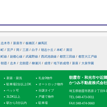
志木市
/
新座市
/
板橋区
/
練馬区
幸町
/
宮戸
/
岡
/
三原
/
白子
/
朝志ケ丘
/
本町
/
溝沼
楽町線
/
副都心線
/
武蔵野線
/
西武池袋線
/
都営三田線
/
都営大江戸線
朝霞
/
志木
/
北朝霞
/
柳瀬川
/
成増
/
地下鉄成増
/
新座
/
大泉学園
朝霞市・和光市や近
新築・築浅
礼金0物件
かつみ不動産株式会
駐車場2台以上OK
オートロック物件
ペット可
分譲タイプ
埼玉県朝霞市西原２丁目9-
3LDK以上
戸建て物件
TEL:048-473-0011
駅から5分以内
駐車場
FAX:048-474-0660