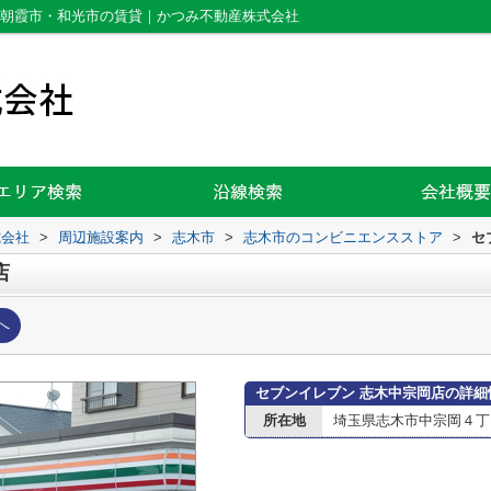
｜朝霞市・和光市の賃貸｜かつみ不動産株式会社
式会社
>
周辺施設案内
>
志木市
>
志木市のコンビニエンスストア
>
セ
店
へ
セブンイレブン 志木中宗岡店の詳細
所在地
埼玉県志木市中宗岡４丁目