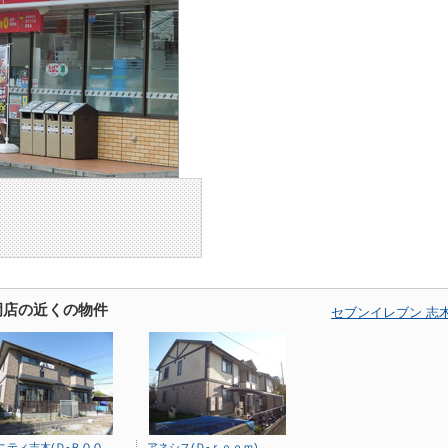
岡店の近くの物件
セブンイレブン 志
ニティ志木(Ｄ-ＲＯＯ
アネシス(Ｄ-ｒｏｏｍ)