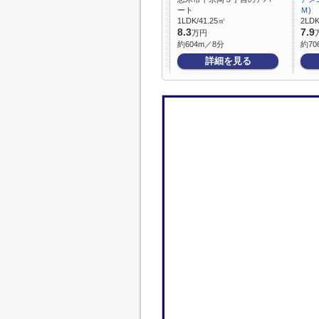
ート
Ｍ)
1LDK/41.25㎡
2LDK
8.3
7.9
万円
約604m／8分
約70
詳細を見る