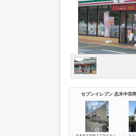
セブンイレブン 志木中宗
志木市下宗岡３丁目のアパ
アメ