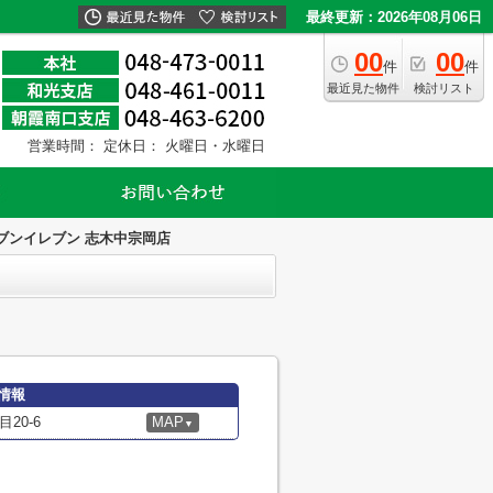
最終更新：2026年08月06日
00
00
件
件
最近見た物件
検討リスト
営業時間：
定休日： 火曜日・水曜日
ブンイレブン 志木中宗岡店
情報
20-6
MAP
▼