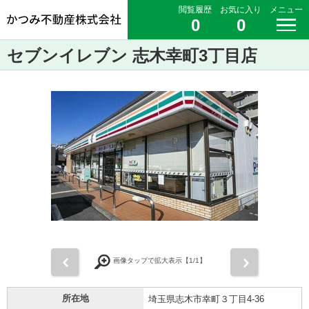
閲覧履歴
お気に入り
メニュー
0
0
セブンイレブン 志木幸町3丁目店
前
次
画像タップで拡大表示【
1
/1】
所在地
埼玉県志木市幸町３丁目4-36