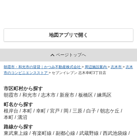
地図アプリで開く
ページトップへ
朝霞市・和光市の賃貸｜かつみ不動産株式会社
>
周辺施設案内
>
志木市
>
志木
市のコンビニエンスストア
>
セブンイレブン 志木幸町3丁目店
市区町村から探す
朝霞市
/
和光市
/
志木市
/
新座市
/
板橋区
/
練馬区
町名から探す
根岸台
/
本町
/
幸町
/
宮戸
/
岡
/
三原
/
白子
/
朝志ケ丘
/
本町
/
溝沼
路線から探す
東武東上線
/
有楽町線
/
副都心線
/
武蔵野線
/
西武池袋線
/