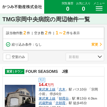
閲覧履歴
お気に入り
メニュー
0
0
TMG宗岡中央病院の周辺物件一覧
2
2
1～2
該当物件数
件
空き数
件
件を表示
変更
絞り込み条件：
なし
空室のみ
FOUR SEASOMS J棟
賃貸 | タウン
礼0
14.4
万円
東武東上線
「
志木
」駅 バス10分 「宗岡
小前」 停歩6分
東武東上線
「
朝霞台
」駅 車13分 4.0km
武蔵野線
「
北朝霞
」駅 徒歩45分