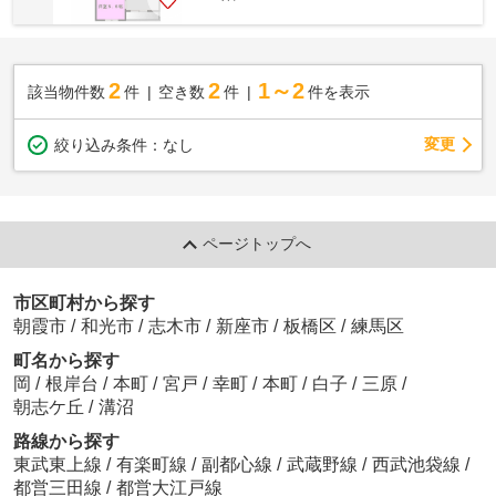
2
2
1～2
該当物件数
件
空き数
件
件を表示
変更
絞り込み条件：
なし
ページトップへ
市区町村から探す
朝霞市
/
和光市
/
志木市
/
新座市
/
板橋区
/
練馬区
町名から探す
岡
/
根岸台
/
本町
/
宮戸
/
幸町
/
本町
/
白子
/
三原
/
朝志ケ丘
/
溝沼
路線から探す
東武東上線
/
有楽町線
/
副都心線
/
武蔵野線
/
西武池袋線
/
都営三田線
/
都営大江戸線