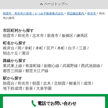
ページトップへ
朝霞市・和光市の賃貸｜かつみ不動産株式会社
>
周辺施設案内
>
和光市
>
和光
市の寿司
市区町村から探す
朝霞市
/
和光市
/
志木市
/
新座市
/
板橋区
/
練馬区
町名から探す
根岸台
/
岡
/
幸町
/
本町
/
宮戸
/
本町
/
白子
/
三原
/
朝志ケ丘
/
溝沼
路線から探す
東武東上線
/
有楽町線
/
副都心線
/
武蔵野線
/
西武池袋線
/
都営三田線
/
都営大江戸線
駅から探す
朝霞台
/
和光市
/
朝霞
/
志木
/
北朝霞
/
柳瀬川
/
成増
/
地下鉄成増
/
新座
/
大泉学園
電話でお問い合わせ