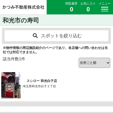
閲覧履歴
お気に入り
メニュー
0
0
和光市の寿司
スポットを絞り込む
※物件情報の周辺施設紹介のページであり、各店舗への問い合わせは当
社では対応できません。
該当件数
1
件
スシロー 和光白子店
埼玉県和光市白子２丁目
-