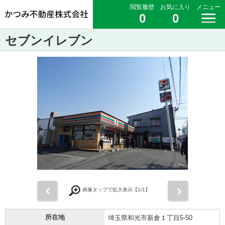
閲覧履歴
お気に入り
メニュー
0
0
セブンイレブン
前
次
画像タップで拡大表示【
1
/1】
所在地
埼玉県和光市新倉１丁目5-50