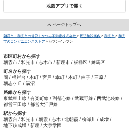
地図アプリで開く
ページトップへ
朝霞市・和光市の賃貸｜かつみ不動産株式会社
>
周辺施設案内
>
和光市
>
和光
市のコンビニエンスストア
>
セブンイレブン
市区町村から探す
朝霞市
/
和光市
/
志木市
/
新座市
/
板橋区
/
練馬区
町名から探す
岡
/
根岸台
/
本町
/
宮戸
/
幸町
/
本町
/
白子
/
三原
/
朝志ケ丘
/
溝沼
路線から探す
東武東上線
/
有楽町線
/
副都心線
/
武蔵野線
/
西武池袋線
/
都営三田線
/
都営大江戸線
駅から探す
朝霞台
/
和光市
/
朝霞
/
志木
/
北朝霞
/
柳瀬川
/
成増
/
地下鉄成増
/
新座
/
大泉学園