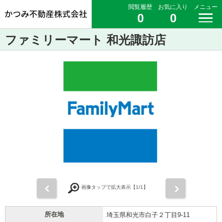
閲覧履歴
お気に入り
メニュー
0
0
ファミリーマート 和光諏訪店
前
次
画像タップで拡大表示【
1
/1】
所在地
埼玉県和光市白子２丁目9-11