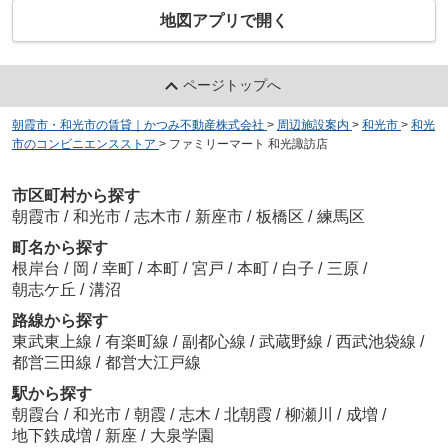
地図アプリで開く
ページトップへ
朝霞市・和光市の賃貸｜かつみ不動産株式会社
>
周辺施設案内
>
和光市
>
和光
市のコンビニエンスストア
>
ファミリーマート 和光諏訪店
市区町村から探す
朝霞市
/
和光市
/
志木市
/
新座市
/
板橋区
/
練馬区
町名から探す
根岸台
/
岡
/
幸町
/
本町
/
宮戸
/
本町
/
白子
/
三原
/
朝志ケ丘
/
溝沼
路線から探す
東武東上線
/
有楽町線
/
副都心線
/
武蔵野線
/
西武池袋線
/
都営三田線
/
都営大江戸線
駅から探す
朝霞台
/
和光市
/
朝霞
/
志木
/
北朝霞
/
柳瀬川
/
成増
/
地下鉄成増
/
新座
/
大泉学園