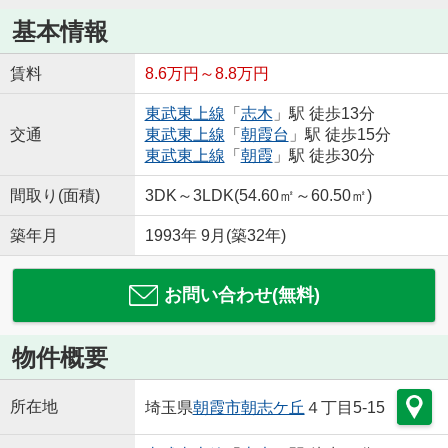
基本情報
賃料
8.6万円～8.8万円
東武東上線
「
志木
」駅 徒歩13分
交通
東武東上線
「
朝霞台
」駅 徒歩15分
東武東上線
「
朝霞
」駅 徒歩30分
間取り(面積)
3DK～3LDK(54.60㎡～60.50㎡)
築年月
1993年 9月(築32年)
お問い合わせ(無料)
物件概要
所在地
埼玉県
朝霞市
朝志ケ丘
４丁目5-15