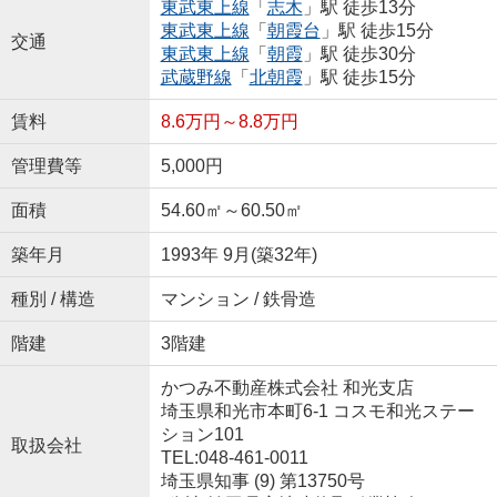
東武東上線
「
志木
」駅 徒歩13分
東武東上線
「
朝霞台
」駅 徒歩15分
交通
東武東上線
「
朝霞
」駅 徒歩30分
武蔵野線
「
北朝霞
」駅 徒歩15分
賃料
8.6万円～8.8万円
管理費等
5,000円
面積
54.60㎡～60.50㎡
築年月
1993年 9月(築32年)
種別 / 構造
マンション / 鉄骨造
階建
3階建
かつみ不動産株式会社 和光支店
埼玉県和光市本町6-1 コスモ和光ステー
ション101
取扱会社
TEL:048-461-0011
埼玉県知事 (9) 第13750号