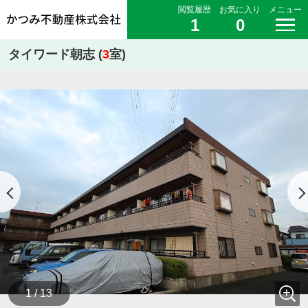
閲覧履歴
お気に入り
メニュー
1
0
タイワード朝志 (
3
室)
1 / 13