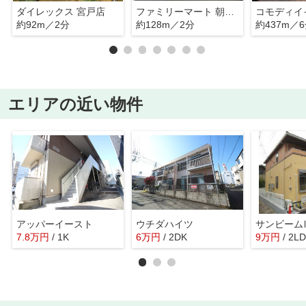
ダイレックス 宮戸店
ファミリーマート 朝霞宮戸店
約92m／2分
約128m／2分
約437m／
エリアの近い物件
アッパーイースト
ウチダハイツ
サンビーム
7.8
万
円
/ 1K
6
万
円
/ 2DK
9
万
円
/ 2L