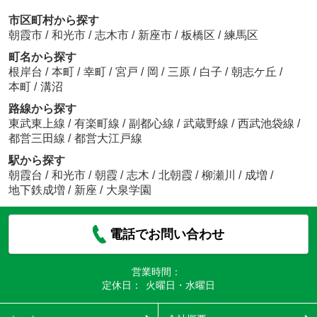
市区町村から探す
朝霞市
/
和光市
/
志木市
/
新座市
/
板橋区
/
練馬区
町名から探す
根岸台
/
本町
/
幸町
/
宮戸
/
岡
/
三原
/
白子
/
朝志ケ丘
/
本町
/
溝沼
路線から探す
東武東上線
/
有楽町線
/
副都心線
/
武蔵野線
/
西武池袋線
/
都営三田線
/
都営大江戸線
駅から探す
朝霞台
/
和光市
/
朝霞
/
志木
/
北朝霞
/
柳瀬川
/
成増
/
地下鉄成増
/
新座
/
大泉学園
電話でお問い合わせ
営業時間：
定休日：
火曜日・水曜日