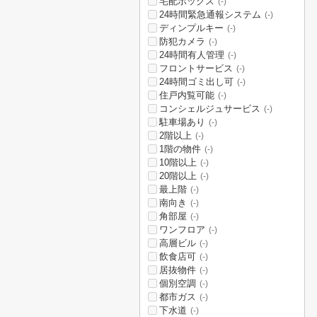
宅配ボックス
(-)
24時間緊急通報システム
(-)
ディンプルキー
(-)
防犯カメラ
(-)
24時間有人管理
(-)
フロントサービス
(-)
24時間ゴミ出し可
(-)
住戸内覧可能
(-)
コンシェルジュサービス
(-)
駐車場あり
(-)
2階以上
(-)
1階の物件
(-)
10階以上
(-)
20階以上
(-)
最上階
(-)
南向き
(-)
角部屋
(-)
ワンフロア
(-)
高層ビル
(-)
飲食店可
(-)
居抜物件
(-)
個別空調
(-)
都市ガス
(-)
下水道
(-)