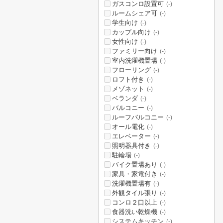
ガスコンロ設置可
(-)
ルームシェア可
(-)
学生向け
(-)
カップル向け
(-)
女性向け
(-)
ファミリー向け
(-)
室内洗濯機置場
(-)
フローリング
(-)
ロフト付き
(-)
メゾネット
(-)
ベランダ
(-)
バルコニー
(-)
ルーフバルコニー
(-)
オール電化
(-)
エレベーター
(-)
照明器具付き
(-)
駐輪場
(-)
バイク置場あり
(-)
家具・家電付き
(-)
洗濯機置場有
(-)
外観タイル張り
(-)
コンロ２口以上
(-)
食器洗い乾燥機
(-)
システムキッチン
(-)