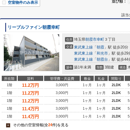
並び順：
空室物件のみ表示
該当
リーブルファイン朝霞幸町
埼玉県
朝霞市
幸町
３丁目
住所
交通
東武東上線
「
朝霞
」駅 徒歩20分
東武東上線
「
和光市
」駅 徒歩29
東武東上線
「
朝霞台
」駅 徒歩44
築1年未満
3階建
築年
階数
構造
所在階
賃料
管理費・共益費
敷金
礼金
間取り
11.2
万円
1階
3,000円
1ヶ月
1ヶ月
2LDK
5
11.2
万円
1階
3,000円
1ヶ月
1ヶ月
2LDK
5
11.2
万円
1階
3,000円
1ヶ月
1ヶ月
2LDK
5
11.4
万円
1階
3,000円
1ヶ月
1ヶ月
2LDK
5
11.4
万円
1階
3,000円
1ヶ月
1ヶ月
2LDK
5
その他の空室情報(全
24
件)を見る
+