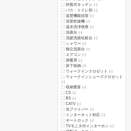
対面式キッチン
(-)
バス・トイレ別
(-)
追焚機能浴室
(-)
浴室乾燥機
(-)
温水洗浄便座
(-)
洗面台
(-)
洗髪洗面化粧台
(-)
シャワー
(-)
独立洗面台
(-)
エアコン
(-)
床暖房
(-)
床下収納
(-)
ウォークインクロゼット
(-)
ウォークインシューズクロゼット
(-)
収納豊富
(-)
CS
(-)
BS
(-)
CATV
(-)
光ファイバー
(-)
インターネット対応
(-)
オートロック
(-)
TVモニタ付インターホン
(-)