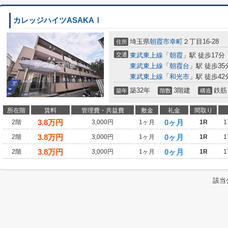
カレッジハイツASAKAⅠ
埼玉県
朝霞市
幸町
２丁目16-28
住所
交通
東武東上線
「
朝霞
」駅 徒歩17分
東武東上線
「
朝霞台
」駅 徒歩35
東武東上線
「
和光市
」駅 徒歩42
築32年
3階建
鉄筋
築年
階数
構造
所在階
賃料
管理費・共益費
敷金
礼金
間取り
3.8
万円
0ヶ月
2階
3,000円
1ヶ月
1R
1
3.8
万円
0ヶ月
2階
3,000円
1ヶ月
1R
1
3.8
万円
0ヶ月
2階
3,000円
1ヶ月
1R
1
該当