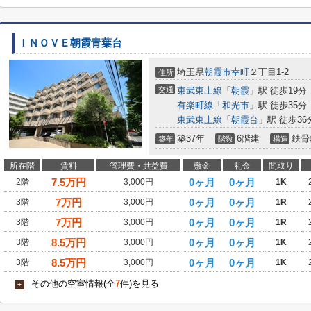
ＩＮＯＶＥ朝霞青葉台
埼玉県
朝霞市
幸町
２丁目1-2
住所
交通
東武東上線
「
朝霞
」駅 徒歩19分
有楽町線
「
和光市
」駅 徒歩35分
東武東上線
「
朝霞台
」駅 徒歩36
築37年
6階建
鉄骨
築年
階数
構造
所在階
賃料
管理費・共益費
敷金
礼金
間取り
7.5
万円
0ヶ月
0ヶ月
2階
3,000円
1K
7
万円
0ヶ月
0ヶ月
3階
3,000円
1R
7
万円
0ヶ月
0ヶ月
3階
3,000円
1R
8.5
万円
0ヶ月
0ヶ月
3階
3,000円
1K
8.5
万円
0ヶ月
0ヶ月
3階
3,000円
1K
その他の空室情報(全
7
件)を見る
+