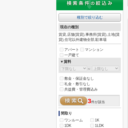
種別で絞り込む
現在の種別
賃貸,店舗(賃貸),事務所(賃貸),土地(賃
貸),住宅以外建物全部,駐車場
アパート
マンション
一戸建て
▼賃料
～
敷金・保証金なし
礼金・敷引なし
共益費・管理費込み
3
件が該当
間取り
ワンルーム
1K
1DK
1LDK