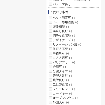
パノラマあり
こだわり条件
ペット飼育可
(-)
ペット専用設備
(-)
楽器相談
(-)
陽当り良好
(-)
閑静な住宅地
(-)
デザイナーズ
(-)
リノベーション済
(-)
保証人不要
(-)
事務所可
(-)
２人入居可
(-)
バリアフリー
(-)
分割可
(-)
分譲タイプ
(-)
管理人常駐
(-)
眺望良好
(-)
二世帯住宅
(-)
フリーレント
(-)
カードキー
(-)
オープンハウス
(-)
外国人可
(-)