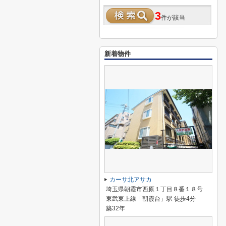
3
件が該当
新着物件
カーサ北アサカ
埼玉県朝霞市西原１丁目８番１８号
東武東上線「朝霞台」駅 徒歩4分
築32年