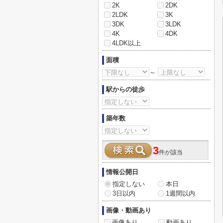
2K
2DK
2LDK
3K
3DK
3LDK
4K
4DK
4LDK以上
面積
～
駅からの徒歩
築年数
3
件が該当
情報公開日
指定しない
本日
3日以内
1週間以内
画像・動画あり
画像あり
動画あり