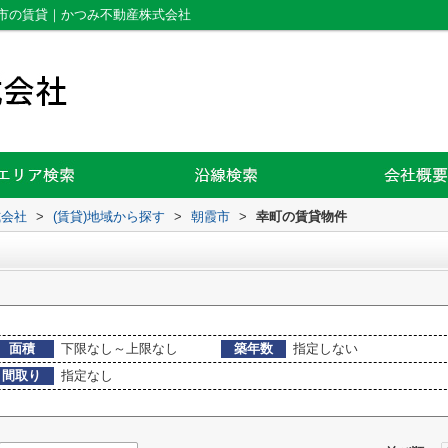
市の賃貸｜かつみ不動産株式会社
式会社
>
(賃貸)地域から探す
>
朝霞市
>
幸町の賃貸物件
面積
下限なし～上限なし
築年数
指定しない
間取り
指定なし