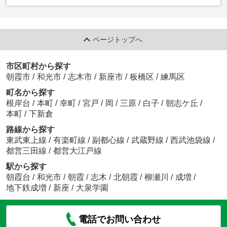
ページトップへ
市区町村から探す
朝霞市
/
和光市
/
志木市
/
新座市
/
板橋区
/
練馬区
町名から探す
根岸台
/
本町
/
幸町
/
宮戸
/
岡
/
三原
/
白子
/
朝志ケ丘
/
本町
/
下新倉
路線から探す
東武東上線
/
有楽町線
/
副都心線
/
武蔵野線
/
西武池袋線
/
都営三田線
/
都営大江戸線
駅から探す
朝霞台
/
和光市
/
朝霞
/
志木
/
北朝霞
/
柳瀬川
/
成増
/
地下鉄成増
/
新座
/
大泉学園
電話でお問い合わせ