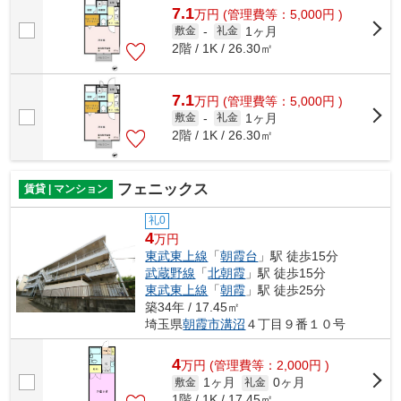
7.1
万
円
(管理費等：5,000円 )
1ヶ月
敷金
-
礼金
2階 / 1K / 26.30㎡
7.1
万
円
(管理費等：5,000円 )
1ヶ月
敷金
-
礼金
2階 / 1K / 26.30㎡
フェニックス
賃貸 | マンション
礼0
4
万円
東武東上線
「
朝霞台
」駅 徒歩15分
武蔵野線
「
北朝霞
」駅 徒歩15分
東武東上線
「
朝霞
」駅 徒歩25分
築34年 / 17.45㎡
埼玉県
朝霞市
溝沼
４丁目９番１０号
4
万
円
(管理費等：2,000円 )
1ヶ月
0ヶ月
敷金
礼金
1階 / 1K / 17.45㎡