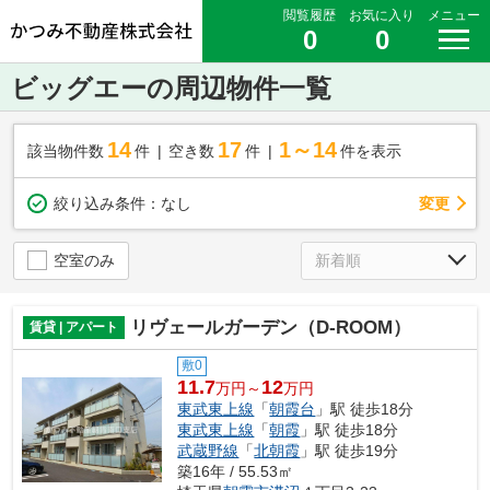
閲覧履歴
お気に入り
メニュー
0
0
ビッグエーの周辺物件一覧
14
17
1～14
該当物件数
件
空き数
件
件を表示
変更
絞り込み条件：
なし
空室のみ
リヴェールガーデン（D-ROOM）
賃貸 | アパート
敷0
11.7
12
万円～
万円
東武東上線
「
朝霞台
」駅 徒歩18分
東武東上線
「
朝霞
」駅 徒歩18分
武蔵野線
「
北朝霞
」駅 徒歩19分
築16年 / 55.53㎡