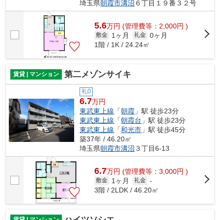
埼玉県
朝霞市
溝沼
６丁目１９番３２号
5.6
万
円
(管理費等：2,000円 )
1ヶ月
0ヶ月
敷金
礼金
1階 / 1K / 24.24㎡
第二メゾンサイキ
賃貸 | マンション
礼0
6.7
万円
東武東上線
「
朝霞
」駅 徒歩23分
東武東上線
「
朝霞台
」駅 徒歩23分
東武東上線
「
和光市
」駅 徒歩45分
築37年 / 46.20㎡
埼玉県
朝霞市
溝沼
３丁目6-13
6.7
万
円
(管理費等：3,000円 )
1ヶ月
敷金
礼金
-
3階 / 2LDK / 46.20㎡
ハイツソシエ
賃貸 | マンション