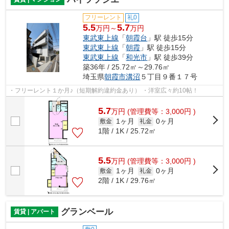
フリーレント
礼0
5.5
5.7
万円～
万円
東武東上線
「
朝霞台
」駅 徒歩15分
東武東上線
「
朝霞
」駅 徒歩15分
東武東上線
「
和光市
」駅 徒歩39分
築36年 / 25.72㎡～29.76㎡
埼玉県
朝霞市
溝沼
５丁目９番１７号
・フリーレント１か月♪（短期解約違約金あり） ・洋室広々約10帖！
5.7
万
円
(管理費等：3,000円 )
1ヶ月
0ヶ月
敷金
礼金
1階 / 1K / 25.72㎡
5.5
万
円
(管理費等：3,000円 )
1ヶ月
0ヶ月
敷金
礼金
2階 / 1K / 29.76㎡
グランベール
賃貸 | アパート