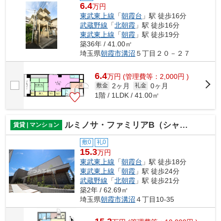
6.4
万円
東武東上線
「
朝霞台
」駅 徒歩16分
武蔵野線
「
北朝霞
」駅 徒歩16分
東武東上線
「
朝霞
」駅 徒歩19分
築36年 / 41.00㎡
埼玉県
朝霞市
溝沼
５丁目２０－２７
6.4
万
円
(管理費等：2,000円 )
2ヶ月
0ヶ月
敷金
礼金
1階 / 1LDK / 41.00㎡
ルミノサ・ファミリアB（シャーメゾン）
賃貸 | マンション
敷0
礼0
15.3
万円
東武東上線
「
朝霞台
」駅 徒歩18分
東武東上線
「
朝霞
」駅 徒歩24分
武蔵野線
「
北朝霞
」駅 徒歩21分
築2年 / 62.69㎡
埼玉県
朝霞市
溝沼
４丁目10-35