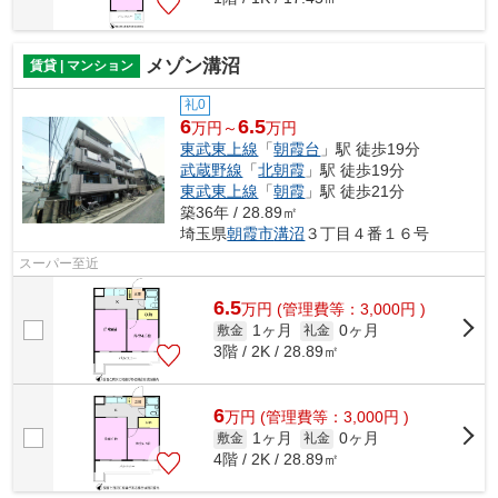
メゾン溝沼
賃貸 | マンション
礼0
6
6.5
万円～
万円
東武東上線
「
朝霞台
」駅 徒歩19分
武蔵野線
「
北朝霞
」駅 徒歩19分
東武東上線
「
朝霞
」駅 徒歩21分
築36年 / 28.89㎡
埼玉県
朝霞市
溝沼
３丁目４番１６号
スーパー至近
6.5
万
円
(管理費等：3,000円 )
1ヶ月
0ヶ月
敷金
礼金
3階 / 2K / 28.89㎡
6
万
円
(管理費等：3,000円 )
1ヶ月
0ヶ月
敷金
礼金
4階 / 2K / 28.89㎡