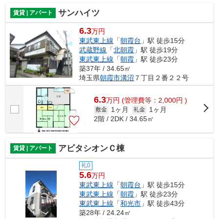
サンハイツ
賃貸 | アパート
6.3
万円
東武東上線
「
朝霞台
」駅 徒歩15分
武蔵野線
「
北朝霞
」駅 徒歩19分
東武東上線
「
朝霞
」駅 徒歩23分
築37年 / 34.65㎡
埼玉県
朝霞市
溝沼
７丁目２番２２号
6.3
万
円
(管理費等：2,000円 )
1ヶ月
1ヶ月
敷金
礼金
2階 / 2DK / 34.65㎡
アビタシオンＣ棟
賃貸 | アパート
礼0
5.6
万円
東武東上線
「
朝霞台
」駅 徒歩15分
東武東上線
「
朝霞
」駅 徒歩23分
東武東上線
「
和光市
」駅 徒歩43分
築28年 / 24.24㎡