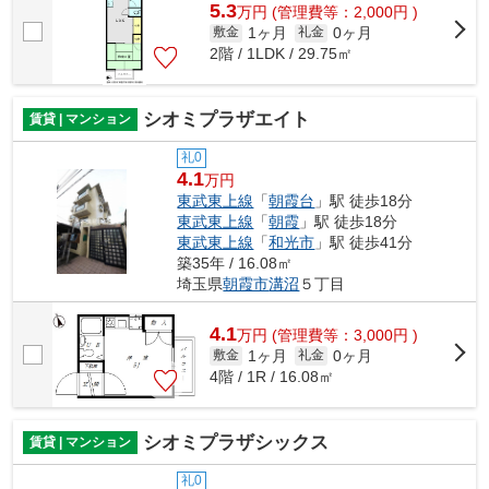
5.3
万
円
(管理費等：2,000円 )
1ヶ月
0ヶ月
敷金
礼金
2階 / 1LDK / 29.75㎡
シオミプラザエイト
賃貸 | マンション
礼0
4.1
万円
東武東上線
「
朝霞台
」駅 徒歩18分
東武東上線
「
朝霞
」駅 徒歩18分
東武東上線
「
和光市
」駅 徒歩41分
築35年 / 16.08㎡
埼玉県
朝霞市
溝沼
５丁目
4.1
万
円
(管理費等：3,000円 )
1ヶ月
0ヶ月
敷金
礼金
4階 / 1R / 16.08㎡
シオミプラザシックス
賃貸 | マンション
礼0