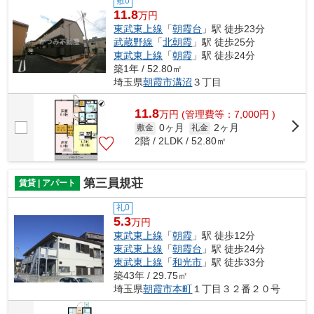
敷0
11.8
万円
東武東上線
「
朝霞台
」駅 徒歩23分
武蔵野線
「
北朝霞
」駅 徒歩25分
東武東上線
「
朝霞
」駅 徒歩24分
築1年 / 52.80㎡
埼玉県
朝霞市
溝沼
３丁目
11.8
万
円
(管理費等：7,000円 )
0ヶ月
2ヶ月
敷金
礼金
2階 / 2LDK / 52.80㎡
第三員規荘
賃貸 | アパート
礼0
5.3
万円
東武東上線
「
朝霞
」駅 徒歩12分
東武東上線
「
朝霞台
」駅 徒歩24分
東武東上線
「
和光市
」駅 徒歩33分
築43年 / 29.75㎡
埼玉県
朝霞市
本町
１丁目３２番２０号