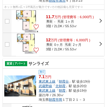
埼玉県
朝霞市
溝沼
４丁目3-23
ネット無料♪広々1坪風呂が魅力です♪その他設備も充実です☆
11.7
万
円
(管理費等：6,000円 )
1ヶ月
敷金
-
礼金
3階 / 2LDK / 55.53㎡
12
万
円
(管理費等：6,000円 )
0ヶ月
2ヶ月
敷金
礼金
3階 / 2LDK / 55.53㎡
サンライズ
賃貸 | アパート
敷0
7.1
万円
東武東上線
「
朝霞台
」駅 徒歩19分
武蔵野線
「
北朝霞
」駅 徒歩20分
東武東上線
「
朝霞
」駅 徒歩19分
築21年 / 26.30㎡
埼玉県
朝霞市
岡
１丁目２１－３