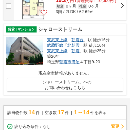
15.3
万
円
(管理費等：10,000円 )
0ヶ月
0ヶ月
敷金
礼金
3階 / 2LDK / 62.69㎡
シャローストリーム
賃貸 | マンション
東武東上線
「
朝霞台
」駅 徒歩16分
武蔵野線
「
北朝霞
」駅 徒歩16分
東武東上線
「
朝霞
」駅 徒歩25分
築20年
埼玉県
朝霞市
溝沼
４丁目9-20
現在空室情報がありません。
「シャローストリーム」への
お問い合わせはこちら
14
17
1～14
該当物件数
件
空き数
件
件を表示
変更
絞り込み条件：
なし