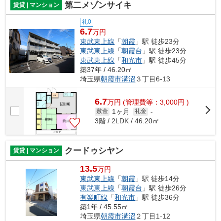
第二メゾンサイキ
賃貸 | マンション
礼0
6.7
万円
東武東上線
「
朝霞
」駅 徒歩23分
東武東上線
「
朝霞台
」駅 徒歩23分
東武東上線
「
和光市
」駅 徒歩45分
築37年 / 46.20㎡
埼玉県
朝霞市
溝沼
３丁目6-13
6.7
万
円
(管理費等：3,000円 )
1ヶ月
敷金
礼金
-
3階 / 2LDK / 46.20㎡
クードゥシヤン
賃貸 | マンション
13.5
万円
東武東上線
「
朝霞
」駅 徒歩14分
東武東上線
「
朝霞台
」駅 徒歩26分
有楽町線
「
和光市
」駅 徒歩36分
築1年 / 45.55㎡
埼玉県
朝霞市
溝沼
２丁目1-12