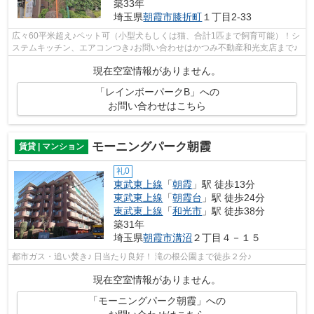
築33年
埼玉県
朝霞市
膝折町
１丁目2-33
広々60平米超え♪ペット可（小型犬もしくは猫、合計1匹まで飼育可能）！シ
ステムキッチン、エアコンつき♪お問い合わせはかつみ不動産和光支店まで♪
現在空室情報がありません。
「レインボーパークB」への
お問い合わせはこちら
モーニングパーク朝霞
賃貸 | マンション
礼0
東武東上線
「
朝霞
」駅 徒歩13分
東武東上線
「
朝霞台
」駅 徒歩24分
東武東上線
「
和光市
」駅 徒歩38分
築31年
埼玉県
朝霞市
溝沼
２丁目４－１５
都市ガス・追い焚き♪ 日当たり良好！ 滝の根公園まで徒歩２分♪
現在空室情報がありません。
「モーニングパーク朝霞」への