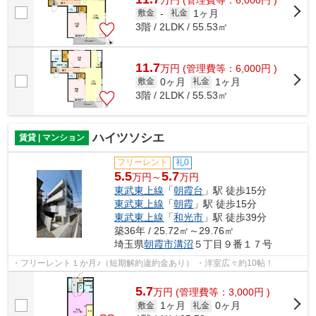
1ヶ月
敷金
-
礼金
3階 / 2LDK / 55.53㎡
11.7
万
円
(管理費等：6,000円 )
0ヶ月
1ヶ月
敷金
礼金
3階 / 2LDK / 55.53㎡
ハイツソシエ
賃貸 | マンション
フリーレント
礼0
5.5
5.7
万円～
万円
東武東上線
「
朝霞台
」駅 徒歩15分
東武東上線
「
朝霞
」駅 徒歩15分
東武東上線
「
和光市
」駅 徒歩39分
築36年 / 25.72㎡～29.76㎡
埼玉県
朝霞市
溝沼
５丁目９番１７号
・フリーレント１か月♪（短期解約違約金あり） ・洋室広々約10帖！
5.7
万
円
(管理費等：3,000円 )
1ヶ月
0ヶ月
敷金
礼金