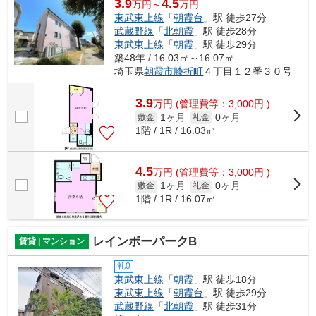
3.9
4.5
万円～
万円
東武東上線
「
朝霞台
」駅 徒歩27分
武蔵野線
「
北朝霞
」駅 徒歩28分
東武東上線
「
朝霞
」駅 徒歩29分
築48年 / 16.03㎡～16.07㎡
埼玉県
朝霞市
膝折町
４丁目１２番３０号
3.9
万
円
(管理費等：3,000円 )
1ヶ月
0ヶ月
敷金
礼金
1階 / 1R / 16.03㎡
4.5
万
円
(管理費等：3,000円 )
1ヶ月
0ヶ月
敷金
礼金
1階 / 1R / 16.07㎡
レインボーパークB
賃貸 | マンション
礼0
東武東上線
「
朝霞
」駅 徒歩18分
東武東上線
「
朝霞台
」駅 徒歩29分
武蔵野線
「
北朝霞
」駅 徒歩31分