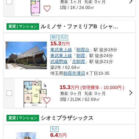
1ヶ月
0ヶ月
敷金
礼金
1階 / 1K / 24.00㎡
ルミノサ・ファミリアB（シャーメゾン）
賃貸 | マンション
敷0
礼0
15.3
万円
東武東上線
「
朝霞台
」駅 徒歩18分
東武東上線
「
朝霞
」駅 徒歩24分
武蔵野線
「
北朝霞
」駅 徒歩21分
築2年 / 62.69㎡
埼玉県
朝霞市
溝沼
４丁目10-35
15.3
万
円
(管理費等：10,000円 )
0ヶ月
0ヶ月
敷金
礼金
3階 / 2LDK / 62.69㎡
シオミプラザシックス
賃貸 | マンション
礼0
6.4
万円