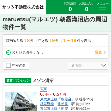
閲覧履歴
お気に入り
メニュー
0
0
maruetsu(マルエツ) 朝霞溝沼店の周辺
物件一覧
18
19
1～18
該当物件数
件
空き数
件
件を表示
変更
絞り込み条件：
なし
空室のみ
メゾン溝沼
賃貸 | マンション
礼0
6
6.5
万円～
万円
東武東上線
「
朝霞台
」駅 徒歩19分
武蔵野線
「
北朝霞
」駅 徒歩19分
東武東上線
「
朝霞
」駅 徒歩21分