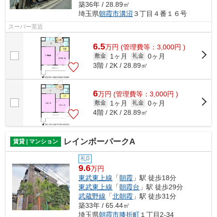
築36年 / 28.89㎡
埼玉県
朝霞市
溝沼
３丁目４番１６号
スーパー至近
6.5
万
円
(管理費等：3,000円 )
1ヶ月
0ヶ月
敷金
礼金
3階 / 2K / 28.89㎡
6
万
円
(管理費等：3,000円 )
1ヶ月
0ヶ月
敷金
礼金
4階 / 2K / 28.89㎡
レインボーパークA
賃貸 | マンション
礼0
9.6
万円
東武東上線
「
朝霞
」駅 徒歩18分
東武東上線
「
朝霞台
」駅 徒歩29分
武蔵野線
「
北朝霞
」駅 徒歩31分
築33年 / 65.44㎡
埼玉県
朝霞市
膝折町
１丁目2-34