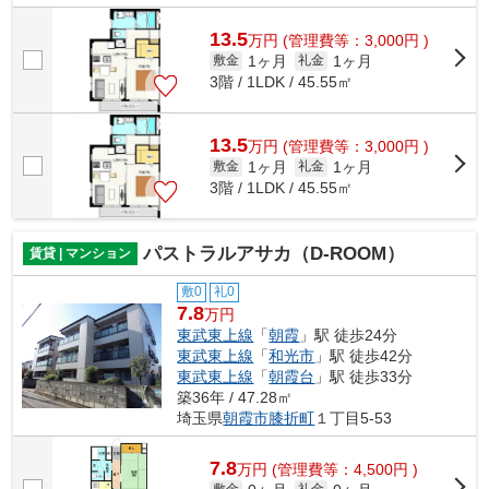
13.5
万
円
(管理費等：3,000円 )
1ヶ月
1ヶ月
敷金
礼金
3階 / 1LDK / 45.55㎡
13.5
万
円
(管理費等：3,000円 )
1ヶ月
1ヶ月
敷金
礼金
3階 / 1LDK / 45.55㎡
パストラルアサカ（D-ROOM）
賃貸 | マンション
敷0
礼0
7.8
万円
東武東上線
「
朝霞
」駅 徒歩24分
東武東上線
「
和光市
」駅 徒歩42分
東武東上線
「
朝霞台
」駅 徒歩33分
築36年 / 47.28㎡
埼玉県
朝霞市
膝折町
１丁目5-53
7.8
万
円
(管理費等：4,500円 )