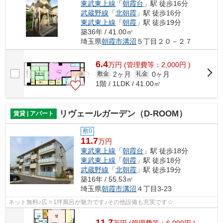
東武東上線
「
朝霞台
」駅 徒歩16分
武蔵野線
「
北朝霞
」駅 徒歩16分
東武東上線
「
朝霞
」駅 徒歩19分
築36年 / 41.00㎡
埼玉県
朝霞市
溝沼
５丁目２０－２７
6.4
万
円
(管理費等：2,000円 )
2ヶ月
0ヶ月
敷金
礼金
1階 / 1LDK / 41.00㎡
リヴェールガーデン（D-ROOM）
賃貸 | アパート
敷0
11.7
万円
東武東上線
「
朝霞台
」駅 徒歩18分
東武東上線
「
朝霞
」駅 徒歩18分
武蔵野線
「
北朝霞
」駅 徒歩19分
築16年 / 55.53㎡
埼玉県
朝霞市
溝沼
４丁目3-23
ネット無料♪広々1坪風呂が魅力です♪その他設備も充実です☆
11.7
万
円
(管理費等：6,000円 )