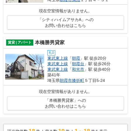
現在空室情報がありません。
「シティハイムアサカA」への
お問い合わせはこちら
本橋勝男貸家
賃貸 | アパート
礼0
東武東上線
「
朝霞
」駅 徒歩20分
東武東上線
「
朝霞台
」駅 徒歩26分
東武東上線
「
和光市
」駅 徒歩40分
築41年
埼玉県
朝霞市
膝折町
５丁目5-24
現在空室情報がありません。
「本橋勝男貸家」への
お問い合わせはこちら