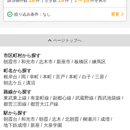
18
19
1～18
該当物件数
件
空き数
件
件を表示
変更
絞り込み条件：
なし
ページトップへ
市区町村から探す
朝霞市
/
和光市
/
志木市
/
新座市
/
板橋区
/
練馬区
町名から探す
根岸台
/
岡
/
幸町
/
本町
/
宮戸
/
本町
/
白子
/
三原
/
朝志ケ丘
/
溝沼
路線から探す
東武東上線
/
有楽町線
/
副都心線
/
武蔵野線
/
西武池袋線
/
都営三田線
/
都営大江戸線
駅から探す
朝霞台
/
和光市
/
朝霞
/
志木
/
北朝霞
/
柳瀬川
/
成増
/
地下鉄成増
/
新座
/
大泉学園