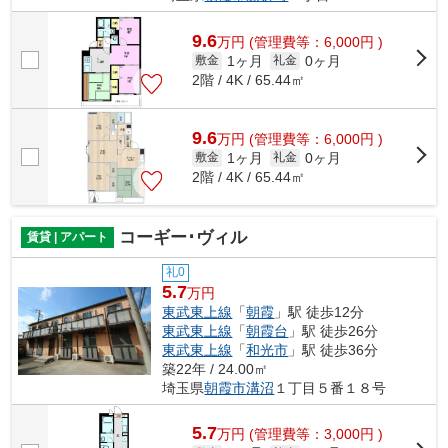
9.6
万
円
(管理費等：6,000円 )
1ヶ月
0ヶ月
敷金
礼金
2階 / 4K / 65.44㎡
9.6
万
円
(管理費等：6,000円 )
1ヶ月
0ヶ月
敷金
礼金
2階 / 4K / 65.44㎡
コーギー･ヴィル
賃貸 | アパート
礼0
5.7
万円
東武東上線
「
朝霞
」駅 徒歩12分
東武東上線
「
朝霞台
」駅 徒歩26分
東武東上線
「
和光市
」駅 徒歩36分
築22年 / 24.00㎡
埼玉県
朝霞市
溝沼
１丁目５番１８号
5.7
万
円
(管理費等：3,000円 )