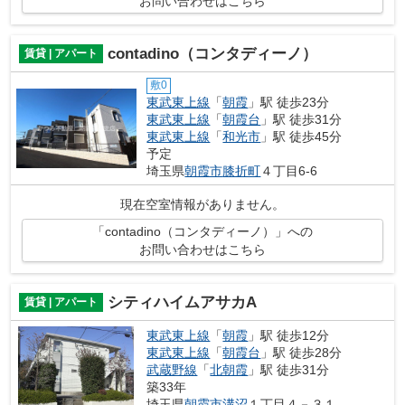
お問い合わせはこちら
contadino（コンタディーノ）
賃貸 | アパート
敷0
東武東上線
「
朝霞
」駅 徒歩23分
東武東上線
「
朝霞台
」駅 徒歩31分
東武東上線
「
和光市
」駅 徒歩45分
予定
埼玉県
朝霞市
膝折町
４丁目6-6
現在空室情報がありません。
「contadino（コンタディーノ）」への
お問い合わせはこちら
シティハイムアサカA
賃貸 | アパート
東武東上線
「
朝霞
」駅 徒歩12分
東武東上線
「
朝霞台
」駅 徒歩28分
武蔵野線
「
北朝霞
」駅 徒歩31分
築33年
埼玉県
朝霞市
溝沼
１丁目４－３１