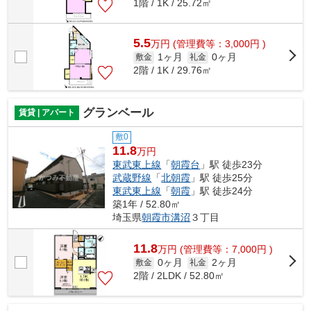
1階 / 1K / 25.72㎡
5.5
万
円
(管理費等：3,000円 )
1ヶ月
0ヶ月
敷金
礼金
2階 / 1K / 29.76㎡
グランベール
賃貸 | アパート
敷0
11.8
万円
東武東上線
「
朝霞台
」駅 徒歩23分
武蔵野線
「
北朝霞
」駅 徒歩25分
東武東上線
「
朝霞
」駅 徒歩24分
築1年 / 52.80㎡
埼玉県
朝霞市
溝沼
３丁目
11.8
万
円
(管理費等：7,000円 )
0ヶ月
2ヶ月
敷金
礼金
2階 / 2LDK / 52.80㎡