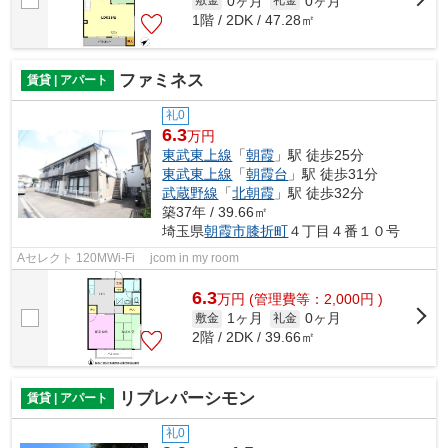
0ヶ月
0ヶ月
敷金
礼金
1階 / 2DK / 47.28㎡
ファミネス
賃貸 | アパート
礼0
6.3
万円
東武東上線
「
朝霞
」駅 徒歩25分
東武東上線
「
朝霞台
」駅 徒歩31分
武蔵野線
「
北朝霞
」駅 徒歩32分
築37年 / 39.66㎡
埼玉県
朝霞市
膝折町
４丁目４番１０号
Aセレクト 120MWi-Fi jcom in my room
6.3
万
円
(管理費等：2,000円 )
1ヶ月
0ヶ月
敷金
礼金
2階 / 2DK / 39.66㎡
リブレパーシモン
賃貸 | アパート
礼0